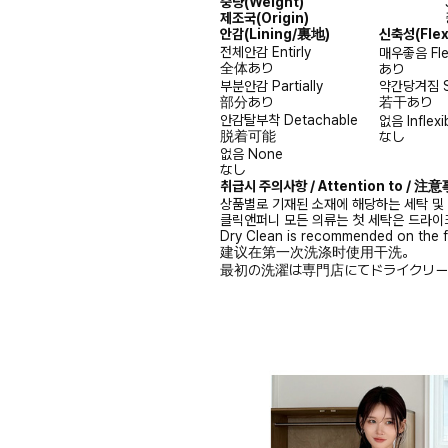
중량(Weight)
제조국(Origin)
안감
(Lining/裏地)
신축성
(Fle
전체안감
Entirly
매우좋음
Fl
全体あり
あり
부분안감
Partially
약간당겨짐
部分あり
若干あり
안감탈부착
Detachable
없음
Inflexi
脱着可能
なし
없음
None
なし
취급시 주의사항 / Attention to / 
상품별로 기재된 소재에 해당하는 세탁 및
클릭앤퍼니 모든 의류는 첫 세탁은 드라이
Dry Clean is recommended on the f
建议在第一次洗涤时使用干洗。
最初の洗濯は専門店にてドライクリー