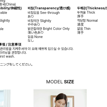
38g
중국(China)
xibility/伸縮性)
비침
(Transparency/透け感)
두께감
(Thicknes
두꺼움
Thick
exible
비침있음
See-through
厚手
あり
Slightly
적당함
Normal
비침약간
Slightly
適度
ややあり
밝은칼라만
Bright Color Only
얇음
Thin
ble
薄い色あり
薄手
없음
None
なし
注意事项 / 注意事項
 관리법을 지켜주셔야 더 오래 예쁘게 입으실 수 있습니다.
크리닝을 권장합니다.
irst wash.
ニングをしてください。
MODEL
SIZE