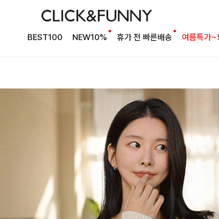
BEST100
NEW10%
휴가 전 빠른배송
여름특가~