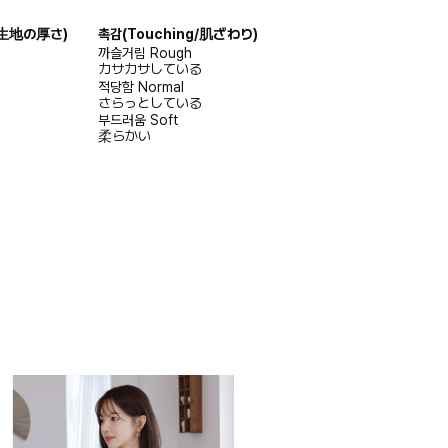
s/生地の厚さ)
촉감
(Touching/肌ざわり)
까슬거림
Rough
カサカサしている
적당함
Normal
さらっとしている
부드러움
Soft
柔らかい