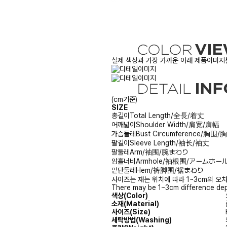
실제 색상과 가장 가까운 아래 제품이미지를
(cm기준)
SIZE
총길이
Total Length/全長/着丈
어깨넓이
Shoulder Width/肩宽/肩幅
가슴둘레
Bust Circumference/胸围
팔길이
Sleeve Length/袖长/袖丈
팔둘레
Arm/袖围/腕まわり
암홀너비
Armhole/袖根围/アームホー
밑단둘레
Hem/裤脚围/裾まわり
사이즈는 재는 위치에 따라 1~3cm의 오차
There may be 1~3cm difference dep
색상(Color)
소재(Material)
사이즈(Size)
세탁방법(Washing)