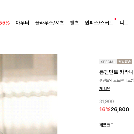
55%
아우터
블라우스/셔츠
팬츠
원피스/스커트
니트
름펜던트 카라
펜던트와 오프숄더 느낌
개 리뷰
31,900
16%
26,800
제품코드