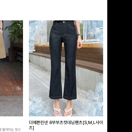
더예쁜린넨 8부부츠컷데님팬츠[S,M,L사이
급속쿨링효과 
즈]
 떨어지는 핏으
[MADE/후기인