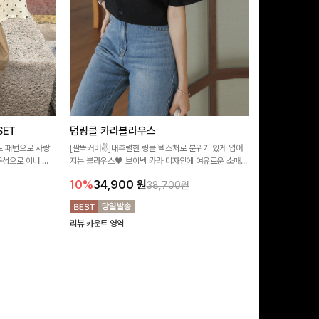
ET
덤링클 카라블라우스
비반드 링클
트 패턴으로 사랑
[팔뚝커버✌]내추럴한 링클 텍스처로 분위기 있게 입어
[구김걱정없는✨/
구성으로 이너 걱
지는 블라우스🖤 브이넥 카라 디자인에 여유로운 소매핏
처가 돋보이는 블
:)
더해져 여리하면서도 시원한 무드로 즐기기 좋아요-
소매 디테일이 
10%
34,900
원
17%
28,9
38,700원
연출해드려요!
리뷰 카운트 영역
리뷰 카운트 영역