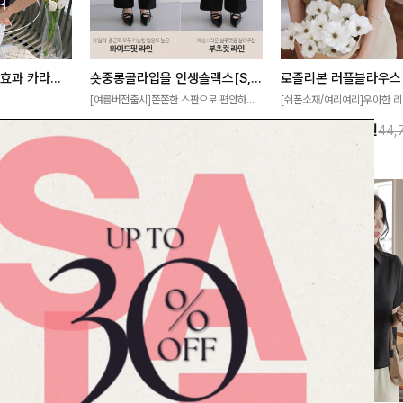
[재구매율1위] 냉감효과 카라니트
숏중롱골라입을 인생슬랙스[S,M,L,XL사이즈]
로즐리본 러플블라우스
[여름버전출시]쫀쫀한 스판으로 편안하게
[쉬폰소재/여리여리]우아한 리
필요가 없어요!얇
착용되어 누구나 입기 좋은 데일리 슬랙스!
연스럽게 흐르는 러플 디테일
10%
32,900
원
13%
38,900
원
32,800원
36,500원
44,
여름에도 시원하게
숏·기본·롱 기장과 와이드·부츠컷 핏까지 취
분위기를 더해주는 블라우스 
다
향에 맞게 선택할 수 있어 더욱 만족스러워
한 소재감과 여유롭게 떨어지
요
얼굴까지 화사해 보이며 세련
좋아요