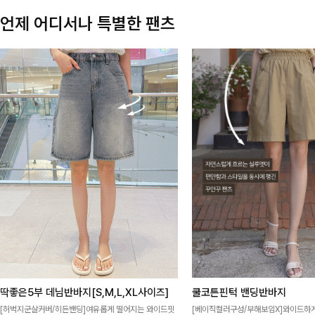
언제 어디서나 특별한 팬츠
딱좋은5부 데님반바지[S,M,L,XL사이즈]
쿨코튼핀턱 밴딩반바지
[허벅지군살커버/히든밴딩]여유롭게 떨어지는 와이드핏
[베이직컬러구성/부해보임X]와이드하게