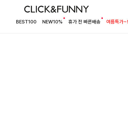
타이 포인트 블라우스
킬딧배색 타이블라우스
BEST100
NEW10%
휴가 전 빠른배송
여름특가~