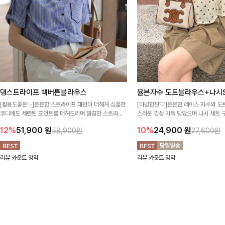
댕스트라이프 백버튼블라우스
율븐자수 도트블라우스+나시S
[활용도좋은✨]은은한 스트라이프 패턴이 더해져 심플한
[아방한핏🤍]은은한 레이스 자수와 도
코디에도 세련된 포인트를 더해드리며 깔끔한 스트라이
스러운 감성 가득 담았으며 나시 세트 
프 디테일로 유행 없이 오래 함께하기 좋은 블라우스예요
정없이 손쉽게 코디 가능한 블라우스에요
12%
51,900
원
10%
24,900
원
58,900원
27,600원
리뷰 카운트 영역
리뷰 카운트 영역