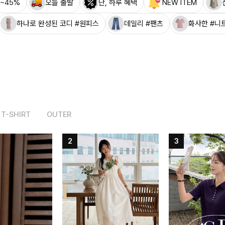
~45%
오늘 출발
단, 하루 혜택
NEW ITEM
하나로 완성된 코디 #원피스
데일리 #팬츠
화사한 #니
T-SHIRT
OUTER