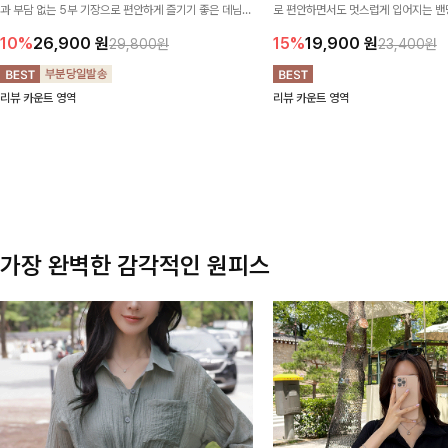
과 부담 없는 5부 기장으로 편안하게 즐기기 좋은 데님
로 편안하면서도 멋스럽게 입어지는 밴딩
팬츠 ✨ 빈티지한 워싱감이 더해져 캐주얼하면서도 트렌
한 포켓 디테일 더해져 데일리룩부터 
10%
26,900
원
15%
19,900
원
29,800원
23,400원
디한 무드로 연출
높게 즐겨지는 아이템!
리뷰 카운트 영역
리뷰 카운트 영역
가장 완벽한 감각적인 원피스