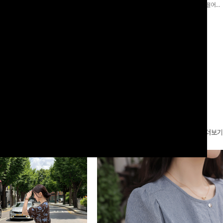
로 이쁜 핏 연출은 물론,쫀쫀한 스판끼
포인트가 되어주는 와이드 팬츠입니다. 여유롭게 떨어지
하게!
는 실루엣과 가볍게 바스락거리는 소재감으로 시원하고
00
원
14%
42,900
원
37,300원
49,800원
편안하게 즐기기 좋은 아이템-
리뷰 카운트 영역
더보기