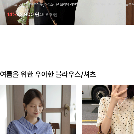
[고급스러움/하객룩추천💎]여성스러운 브이넥 라인과 타이 디테일이 어우러져 우아한 무드를 
라우스 🤍 여유로운 7부 소매로 편안하게 착용되며 데일리룩부터 출근룩, 하객룩까지 세련된
14%
42,900
원
49,800원
기 좋은 아이템이에요
여름을 위한 우아한 블라우스/셔츠