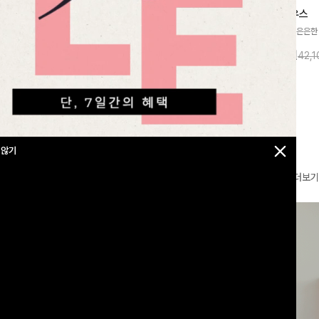
찰랑넘버원 와이드밴딩팬츠[S,M,L사이즈]
메칸드 카라블라우스
라우스
[군살커버만점/썸머소재]가볍게 찰랑이는
[썸머원단🌊/팔뚝커버]은은한
지]가볍고 내추럴
원단과 여유로운 와이드 핏으로 하루 종일
와 여유로운 실루엣이 만나 
라우스로, 답답함
10%
35,900
원
10%
37,900
원
39,800원
42,
43,600원
편안하게 착용하실 수 있는 팬츠입니다 🖤
세련된 무드를 연출해주는 블
 얼굴선을 더욱 시
✨ 허리 전체 밴딩과 스트링 디테일로 안정
리룩부터 출근룩까지 다양하게
🌿
감 있는 착용감을 더해드려요!
은 베이직한 디자인!
 않기
더보기