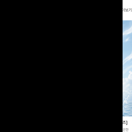
더보기
부츠컷슬랙스[S,M,L사이즈]
쿨링버튼 8부와이드팬츠[FREE,L사이즈]
증👍]누구나 갖고 싶어할 슬랙스:)베이
[바스락소재💙/8부기장]사이드 버튼 디테일이 은은한