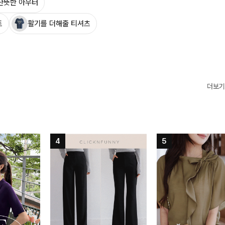
산뜻한 아우터
트
활기를 더해줄 티셔츠
더보기