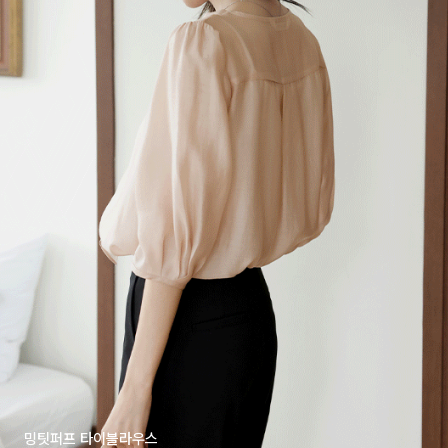
밍팃퍼프 타이블라우스