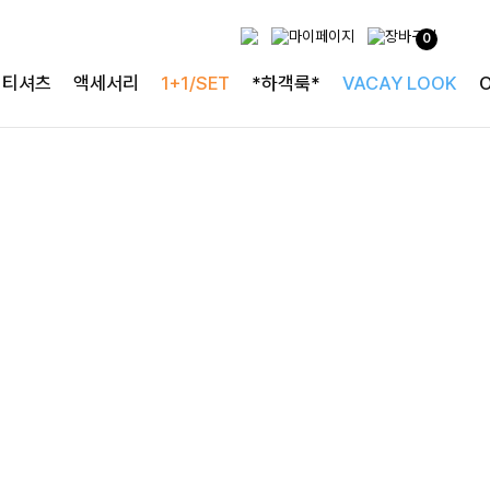
사랑스러운 블라우스
0
[구김없는] 레킷퍼프 셔링블라우스
티셔츠
액세서리
1+1/SET
*하객룩*
VACAY LOOK