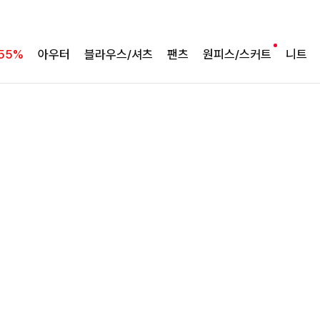
완성도 높은 원피스SET
특스트라이프 링클원피스+스트링자켓SET
55%
아우터
블라우스/셔츠
팬츠
원피스/스커트
니트