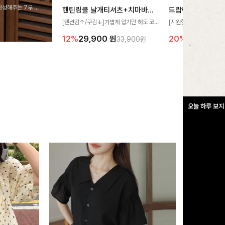
완성해주는 7부 블
헨틴링클 날개티셔츠+치마바지SET
드람린넨 스트링블
 스타일링을 연출하
[텐션감↑/구김↓]가볍게 입기만 해도 코
[시원함🧊/77사이즈까
디가 완성되는 세트 아이템으로, 자연스럽
한 텍스처가 돋보이는 블
12%
29,900
원
20%
34,900
원
33,900원
게 퍼지는 프릴 날개 소매가 우아한 포인트
없는 슬릿 카라 디자인이
를 더해드립니다💕 잔잔한 링클 텍스처 소
원하게 연출해드립니다 
재와 편안한 허리밴딩으로 하루 종일 산뜻
하고 쾌적하게 즐겨보세요!
오늘 하루 보지