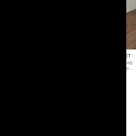
블라우스
제딧레이어드 블라우스+플레어팬츠SET
스퀘어넥]입체감 있는 링클 엠보 텍스
[완성도높은💗]레이어드한 듯 자연스러운 나시와 버튼
라우스- 여유로운 실루엣과 물결 짜임
원피스가 함께 구성된 세트 아이템입니다. 코디 고민 없
더해져 편안하면서도 여성스러운 무드를
이 한 벌만으로도 내추럴하면서 여성스러운 썸머룩 완성!
00
원
12%
43,900
원
34,800원
49,800원
리뷰 카운트 영역