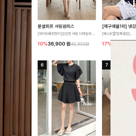
룬셀퍼프 셔링원피스
[데이트룩추천🩷]은은한 셔링 디테일과 퍼
[베스트🏆접촉냉감]
프 소매가 어우러져 사랑스러운 무드를 완
여름에도 무더위 걱정할 
10%
36,900
원
17%
27,300
원
40,900원
성해주는 원피스🤍 허리 스모크 밴딩이 슬
고 가벼운 소재감으로 
림한 실루엣을 연출해주며, 자연스럽게 퍼
즐기실 수 있는 니트랍니
지는 플레어 라인으로 여성스럽고 편안하게
즐기기 좋아요