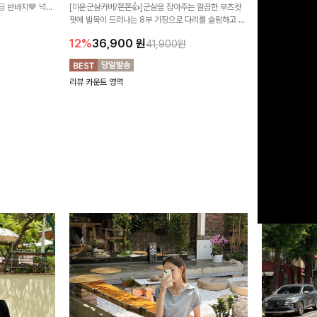
 반바지🤎 넉넉
[미운군살커버/쫀쫀👍]군살을 잡아주는 깔끔한 부츠컷
직하지만 부츠컷으
여행룩까지 활용도
핏에 발목이 드러나는 8부 기장으로 다리를 슬림하고 길
로 하루종일 편안
20%
29,9
어보이게 만들어주며 생지 소재로 멋을 더한 데님팬츠에
12%
36,900
원
41,900원
요~!
리뷰 카운트 영역
리뷰 카운트 영역