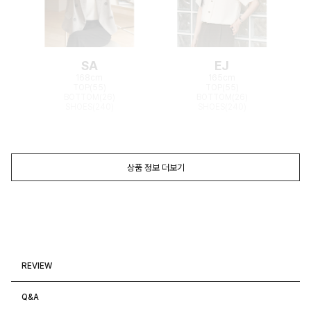
SA
EJ
168cm
165cm
TOP(55)
TOP(55)
BOTTOM(26)
BOTTOM(26)
SHOES(240)
SHOES(240)
상품 정보 더보기
REVIEW
Q&A