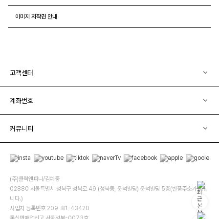
이미지 저작권 안내
고객센터
계좌번호
커뮤니티
(주)클릭앤퍼니/김예중
02880 서울특별시 성북구 성북로 49 (성북동, 운석빌딩) 운석빌딩 5층(반품주소가 아닙
니다.)
사업자 등록번호 209-81-43420
통신판매업신고 서울성북-0073호