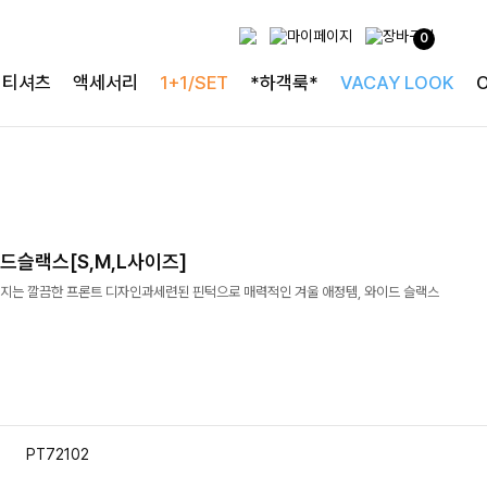
0
티셔츠
액세서리
1+1/SET
*하객룩*
VACAY LOOK
드슬랙스[S,M,L사이즈]
지는 깔끔한 프론트 디자인과세련된 핀턱으로 매력적인 겨울 애정템, 와이드 슬랙스
PT72102