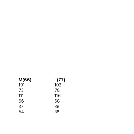
M(66)
L(77)
101
102
73
78
111
116
66
68
37
38
54
38