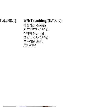
s/生地の厚さ)
촉감
(Touching/肌ざわり)
까슬거림
Rough
カサカサしている
적당함
Normal
さらっとしている
부드러움
Soft
柔らかい