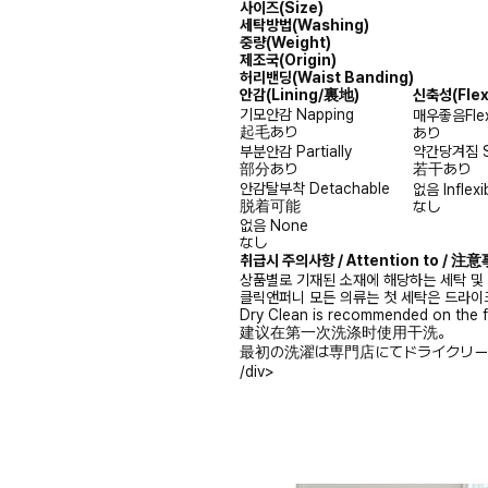
사이즈(Size)
세탁방법(Washing)
중량(Weight)
제조국(Origin)
허리밴딩(Waist Banding)
안감
(Lining/裏地)
신축성
(Fle
기모안감
Napping
매우좋음
Fle
起毛あり
あり
부분안감
Partially
약간당겨짐
部分あり
若干あり
안감탈부착
Detachable
없음
Inflexi
脱着可能
なし
없음
None
なし
취급시 주의사항 / Attention to / 
상품별로 기재된 소재에 해당하는 세탁 및
클릭앤퍼니 모든 의류는 첫 세탁은 드라이
Dry Clean is recommended on the f
建议在第一次洗涤时使用干洗。
最初の洗濯は専門店にてドライクリー
/div>