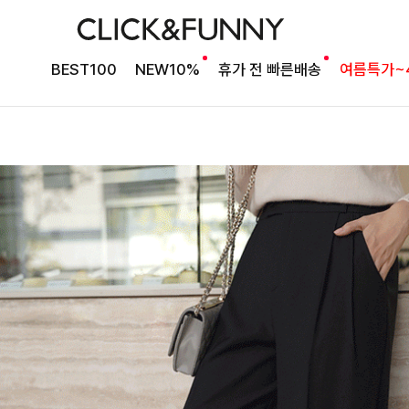
BEST100
NEW10%
휴가 전 빠른배송
여름특가~