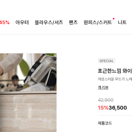
45%
아우터
블라우스/셔츠
팬츠
원피스/스커트
니트
포근한느낌 와이
여성스러운 무드가 느껴
개 리뷰
42,900
15%
36,500
제품코드