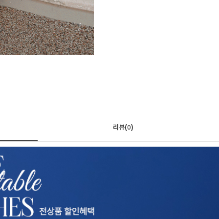
리뷰(
)
0