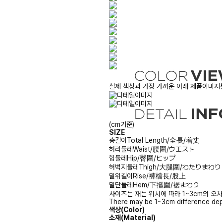
실제 색상과 가장 가까운 아래 제품이미지를
(cm기준)
SIZE
총길이
Total Length/全長/着丈
허리둘레
Waist/腰圍/ウエスト
힙둘레
Hip/臀圍/ヒップ
허벅지둘레
Thigh/大腿圍/わたりまわり
밑위길이
Rise/褲檔長/股上
밑단둘레
Hem/下擺圍/裾まわり
사이즈는 재는 위치에 따라 1~3cm의 오차
There may be 1~3cm difference dep
색상(Color)
소재(Material)