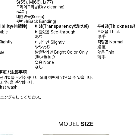
S(55), M(66), L(77)
드라이크리닝(Dry cleaning)
540g
대한민국(Korea)
뒷밴딩(Back Banding)
xibility/伸縮性)
비침
(Transparency/透け感)
두께감
(Thicknes
두꺼움
Thick
xible
비침있음
See-through
厚手
あり
Slightly
적당함
Normal
비침약간
Slightly
適度
ややあり
밝은칼라만
Bright Color Only
얇음
Thin
ble
薄い色あり
薄手
없음
None
なし
注意事项 / 注意事項
 관리법을 지켜주셔야 더 오래 예쁘게 입으실 수 있습니다.
크리닝을 권장합니다.
irst wash.
ニングをしてください。
MODEL
SIZE