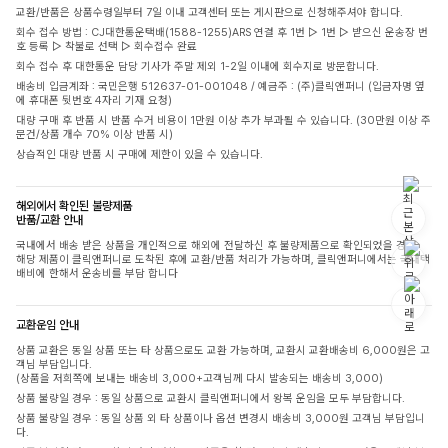
교환/반품은 상품수령일부터 7일 이내 고객센터 또는 게시판으로 신청해주셔야 합니다.
회수 접수 방법 : CJ대한통운택배(1588-1255)ARS 연결 후 1번 ▷ 1번 ▷ 받으신 운송장 번
호 등록 ▷ 착불로 선택 ▷ 회수접수 완료
회수 접수 후 대한통운 담당 기사가 주말 제외 1-2일 이내에 회수지로 방문합니다.
배송비 입금계좌 : 국민은행 512637-01-001048 / 예금주 : (주)클릭앤퍼니 (입금자명 옆
에 휴대폰 뒷번호 4자리 기재 요청)
대량 구매 후 반품 시 반품 수거 비용이 1만원 이상 추가 부과될 수 있습니다. (30만원 이상 주
문건/상품 개수 70% 이상 반품 시)
상습적인 대량 반품 시 구매에 제한이 있을 수 있습니다.
해외에서 확인된 불량제품
반품/교환 안내
국내에서 배송 받은 상품을 개인적으로 해외에 전달하신 후 불량제품으로 확인되었을 경우,
해당 제품이 클릭앤퍼니로 도착된 후에 교환/반품 처리가 가능하며, 클릭앤퍼니에서는 국내택
배비에 한해서 운송비를 부담 합니다
교환운임 안내
상품 교환은 동일 상품 또는 타 상품으로도 교환 가능하며, 교환시 교환배송비 6,000원은 고
객님 부담입니다.
(상품을 저희쪽에 보내는 배송비 3,000+고객님께 다시 발송되는 배송비 3,000)
상품 불량일 경우 : 동일 상품으로 교환시 클릭앤퍼니에서 왕복 운임을 모두 부담합니다.
상품 불량일 경우 : 동일 상품 외 타 상품이나 옵션 변경시 배송비 3,000원 고객님 부담입니
다.