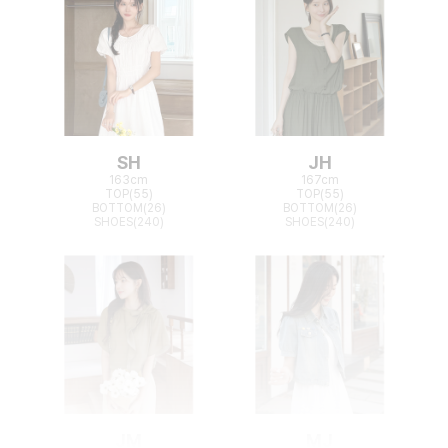
SH
JH
163cm
167cm
TOP(55)
TOP(55)
BOTTOM(26)
BOTTOM(26)
SHOES(240)
SHOES(240)
JM
MJ