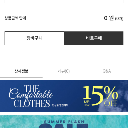
0
원
상품금액 합계
(
0
개)
장바구니
바로구매
상세정보
리뷰
(
0
)
Q&A