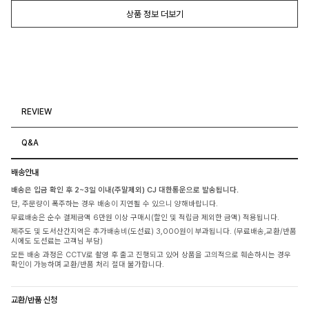
166cm
164cm
상품 정보 더보기
TOP(55)
TOP(55)
BOTTOM(25)
BOTTOM(26)
SHOES(240)
SHOES(240)
REVIEW
Q&A
배송안내
SA
EJ
배송은 입금 확인 후 2~3일 이내(주말제외) CJ 대한통운으로 발송됩니다.
168cm
165cm
단, 주문량이 폭주하는 경우 배송이 지연될 수 있으니 양해바랍니다.
TOP(55)
TOP(55)
무료배송은 순수 결제금액 6만원 이상 구매시(할인 및 적립금 제외한 금액) 적용됩니다.
BOTTOM(26)
BOTTOM(26)
SHOES(240)
SHOES(240)
제주도 및 도서산간지역은 추가배송비(도선료) 3,000원이 부과됩니다. (무료배송,교환/반품
시에도 도선료는 고객님 부담)
모든 배송 과정은 CCTV로 촬영 후 출고 진행되고 있어 상품을 고의적으로 훼손하시는 경우
확인이 가능하며 교환/반품 처리 절대 불가합니다.
교환/반품 신청