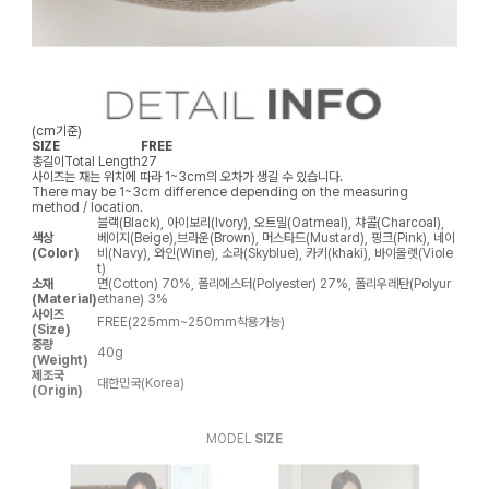
(cm기준)
SIZE
FREE
총길이
Total Length
27
사이즈는 재는 위치에 따라 1~3cm의 오차가 생길 수 있습니다.
There may be 1~3cm difference depending on the measuring
method / location.
블랙(Black), 아이보리(Ivory), 오트밀(Oatmeal), 챠콜(Charcoal),
색상
베이지(Beige),브라운(Brown), 머스타드(Mustard), 핑크(Pink), 네이
(Color)
비(Navy), 와인(Wine), 소라(Skyblue), 카키(khaki), 바이올렛(Viole
t)
소재
면(Cotton) 70%, 폴리에스터(Polyester) 27%, 폴리우레탄(Polyur
(Material)
ethane) 3%
사이즈
FREE(225mm~250mm착용가능)
(Size)
중량
40g
(Weight)
제조국
대한민국(Korea)
(Origin)
MODEL
SIZE