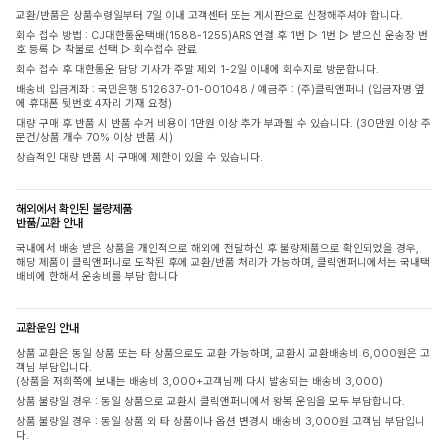
교환/반품은 상품수령일부터 7일 이내 고객센터 또는 게시판으로 신청해주셔야 합니다.
회수 접수 방법 : CJ대한통운택배(1588-1255)ARS 연결 후 1번 ▷ 1번 ▷ 받으신 운송장 번
호 등록 ▷ 착불로 선택 ▷ 회수접수 완료
회수 접수 후 대한통운 담당 기사가 주말 제외 1-2일 이내에 회수지로 방문합니다.
배송비 입금계좌 : 국민은행 512637-01-001048 / 예금주 : (주)클릭앤퍼니 (입금자명 옆
에 휴대폰 뒷번호 4자리 기재 요청)
대량 구매 후 반품 시 반품 수거 비용이 1만원 이상 추가 부과될 수 있습니다. (30만원 이상 주
문건/상품 개수 70% 이상 반품 시)
상습적인 대량 반품 시 구매에 제한이 있을 수 있습니다.
해외에서 확인된 불량제품
반품/교환 안내
국내에서 배송 받은 상품을 개인적으로 해외에 전달하신 후 불량제품으로 확인되었을 경우,
해당 제품이 클릭앤퍼니로 도착된 후에 교환/반품 처리가 가능하며, 클릭앤퍼니에서는 국내택
배비에 한해서 운송비를 부담 합니다
교환운임 안내
상품 교환은 동일 상품 또는 타 상품으로도 교환 가능하며, 교환시 교환배송비 6,000원은 고
객님 부담입니다.
(상품을 저희쪽에 보내는 배송비 3,000+고객님께 다시 발송되는 배송비 3,000)
상품 불량일 경우 : 동일 상품으로 교환시 클릭앤퍼니에서 왕복 운임을 모두 부담합니다.
상품 불량일 경우 : 동일 상품 외 타 상품이나 옵션 변경시 배송비 3,000원 고객님 부담입니
다.