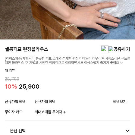
샐롱퍼프 펀칭블라우스
[레이스자수/체형커버]봉긋한 퍼프 소매와 섬세한 펀칭 디테일이 어우러져 사랑스러운 무드를
더한 블라우스 🤍 가볍고 시원한 착용감으로 여리하면서도 여성스럽게 즐기기 좋아요 ✨
개 리뷰
28,700
10%
25,900
신규가입 혜택
신규가입 혜택
혜택보기
무이자 카드
최대 6개월 무이자