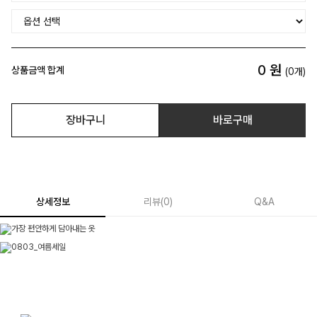
0
원
상품금액 합계
(
0
개)
장바구니
바로구매
상세정보
리뷰
(
0
)
Q&A