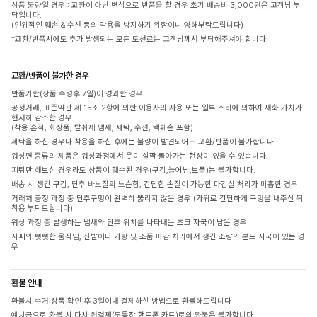
상품 불량일 경우 : 교환이 아닌 변심으로 반품을 할 경우 초기 배송비 3,000원은 고객님 부
담입니다.
(인위적인 훼손 & 수선 등의 악용을 방지하기 위함이니 양해부탁드립니다)
*교환/반품시에도 추가 발생되는 모든 도선료는 고객님께서 부담해주셔야 합니다.
교환/반품이 불가한 경우
반품기한(상품 수령후 7일)이 경과한 경우
공정거래, 표준약관 제 15조 2항에 의한 이용자의 사용 또는 일부 소비에 의하여 재화 가치가
현저히 감소한 경우
(착용 흔적, 화장품, 탈취제 냄새, 세탁, 수선, 택훼손 포함)
세탁을 하신 경우나 착용을 하신 후에는 불량이 발견되어도 교환/반품이 불가합니다.
워싱면 종류의 제품은 워싱과정에서 옷이 살짝 돌아가는 현상이 있을 수 있습니다.
피팅만 해보신 경우라도 상품이 훼손된 경우(구김,늘어남,보풀)는 불가합니다.
배송 시 생긴 구김, 단추 바느질의 느슨함, 간단한 손질이 가능한 마감실 처리가 미흡한 경우
거래처 공정 과정 중 단추구멍이 완벽히 뚫리지 않은 경우 (가위로 간단하게 구멍을 내주신 뒤
착용 부탁드립니다)
워싱 과정 중 발생하는 냄새와 단추 위치를 나타내는 초크 자국이 남은 경우
지퍼의 뻣뻣한 움직임, 신발이나 가방 및 소품 마감 처리에서 생긴 소량의 본드 자국이 있는 경
우
환불 안내
환불시 수거 상품 확인 후 3일이내 결제하신 방법으로 환불해드립니다
예치금으로 환불 시 다시 원결제(무통장,핸드폰,카드)로의 환불은 불가합니다.