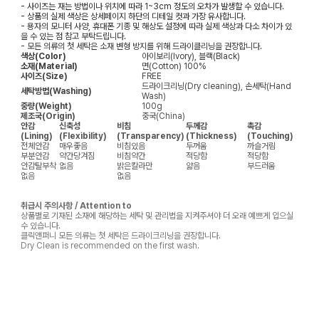
- 사이즈는 재는 방법이나 위치에 따라 1~3cm 정도의 오차가 발생할 수 있습니다.
- 상품의 실제 색상은 상세페이지 하단의 디테일 컷과 가장 유사합니다.
- 용자의 모니터 사양, 휴대폰 기종 및 해상도 설정에 따라 실제 색상과 다소 차이가 있
을 수 있는 점 참고 부탁드립니다.
- 모든 의류의 첫 세탁은 소재 변형 방지를 위해 드라이클리닝을 권장합니다.
색상(Color)
아이보리(Ivory), 블랙(Black)
소재(Material)
면(Cotton) 100%
사이즈(Size)
FREE
드라이크리닝(Dry cleaning), 손세탁(Hand
세탁방법(Washing)
Wash)
중량(Weight)
100g
제조국(Origin)
중국(China)
안감
신축성
비침
두께감
촉감
(Lining)
(Flexibility)
(Transparency)
(Thickness)
(Touching)
전체안감
매우좋음
비침있음
두꺼움
까슬거림
부분안감
약간당겨짐
비침약간
적당함
적당함
안감탈부착
없음
밝은칼라만
얇음
부드러움
없음
없음
취급시 주의사항 / Attention to
상품별로 기재된 소재에 해당하는 세탁 및 관리법을 지켜주셔야 더 오래 예쁘게 입으실
수 있습니다.
클릭앤퍼니 모든 의류는 첫 세탁은 드라이크리닝을 권장합니다.
Dry Clean is recommended on the first wash.