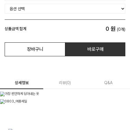
0
원
상품금액 합계
(
0
개)
장바구니
바로구매
상세정보
리뷰
(
0
)
Q&A