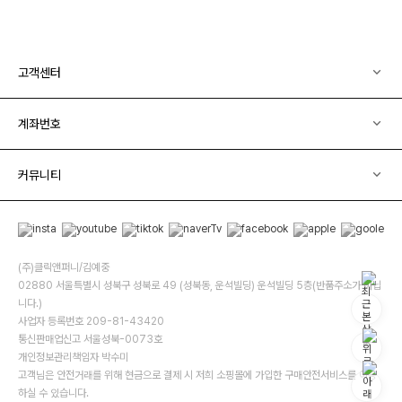
고객센터
계좌번호
커뮤니티
(주)클릭앤퍼니/김예중
02880 서울특별시 성북구 성북로 49 (성북동, 운석빌딩) 운석빌딩 5층(반품주소가 아닙
니다.)
사업자 등록번호 209-81-43420
통신판매업신고 서울성북-0073호
개인정보관리책임자 박수미
고객님은 안전거래를 위해 현금으로 결제 시 저희 소핑몰에 가입한 구매안전서비스를 이용
하실 수 있습니다.