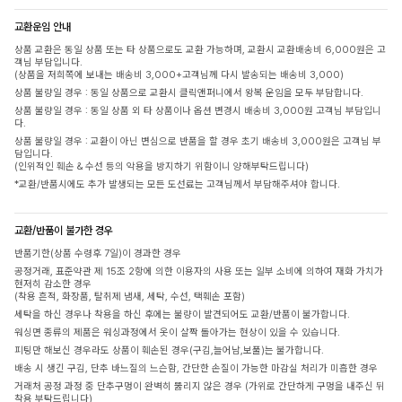
교환운임 안내
상품 교환은 동일 상품 또는 타 상품으로도 교환 가능하며, 교환시 교환배송비 6,000원은 고
객님 부담입니다.
(상품을 저희쪽에 보내는 배송비 3,000+고객님께 다시 발송되는 배송비 3,000)
상품 불량일 경우 : 동일 상품으로 교환시 클릭앤퍼니에서 왕복 운임을 모두 부담합니다.
상품 불량일 경우 : 동일 상품 외 타 상품이나 옵션 변경시 배송비 3,000원 고객님 부담입니
다.
상품 불량일 경우 : 교환이 아닌 변심으로 반품을 할 경우 초기 배송비 3,000원은 고객님 부
담입니다.
(인위적인 훼손 & 수선 등의 악용을 방지하기 위함이니 양해부탁드립니다)
*교환/반품시에도 추가 발생되는 모든 도선료는 고객님께서 부담해주셔야 합니다.
교환/반품이 불가한 경우
반품기한(상품 수령후 7일)이 경과한 경우
공정거래, 표준약관 제 15조 2항에 의한 이용자의 사용 또는 일부 소비에 의하여 재화 가치가
현저히 감소한 경우
(착용 흔적, 화장품, 탈취제 냄새, 세탁, 수선, 택훼손 포함)
세탁을 하신 경우나 착용을 하신 후에는 불량이 발견되어도 교환/반품이 불가합니다.
워싱면 종류의 제품은 워싱과정에서 옷이 살짝 돌아가는 현상이 있을 수 있습니다.
피팅만 해보신 경우라도 상품이 훼손된 경우(구김,늘어남,보풀)는 불가합니다.
배송 시 생긴 구김, 단추 바느질의 느슨함, 간단한 손질이 가능한 마감실 처리가 미흡한 경우
거래처 공정 과정 중 단추구멍이 완벽히 뚫리지 않은 경우 (가위로 간단하게 구멍을 내주신 뒤
착용 부탁드립니다)