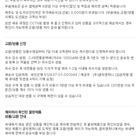
단, 주문량이 폭주하는 경우 배송이 지연될 수 있으니 양해바랍니다.
무료배송은 순수 결제금액 6만원 이상 구매시(할인 및 적립금 제외한 금액) 적용됩니다.
제주도 및 도서산간지역은 추가배송비(도선료) 3,000원이 부과됩니다. (무료배송,교환/반품
시에도 도선료는 고객님 부담)
모든 배송 과정은 CCTV로 촬영 후 출고 진행되고 있어 상품을 고의적으로 훼손하시는 경우
확인이 가능하며 교환/반품 처리 절대 불가합니다.
교환/반품 신청
교환/반품은 상품수령일부터 7일 이내 고객센터 또는 게시판으로 신청해주셔야 합니다.
회수 접수 방법 : CJ대한통운택배(1588-1255)ARS 연결 후 1번 ▷ 1번 ▷ 받으신 운송장 번
호 등록 ▷ 착불로 선택 ▷ 회수접수 완료
회수 접수 후 대한통운 담당 기사가 주말 제외 1-2일 이내에 회수지로 방문합니다.
배송비 입금계좌 : 국민은행 512637-01-001048 / 예금주 : (주)클릭앤퍼니 (입금자명 옆
에 휴대폰 뒷번호 4자리 기재 요청)
대량 구매 후 반품 시 반품 수거 비용이 1만원 이상 추가 부과될 수 있습니다. (30만원 이상 주
문건/상품 개수 70% 이상 반품 시)
상습적인 대량 반품 시 구매에 제한이 있을 수 있습니다.
해외에서 확인된 불량제품
반품/교환 안내
국내에서 배송 받은 상품을 개인적으로 해외에 전달하신 후 불량제품으로 확인되었을 경우,
해당 제품이 클릭앤퍼니로 도착된 후에 교환/반품 처리가 가능하며, 클릭앤퍼니에서는 국내택
배비에 한해서 운송비를 부담 합니다