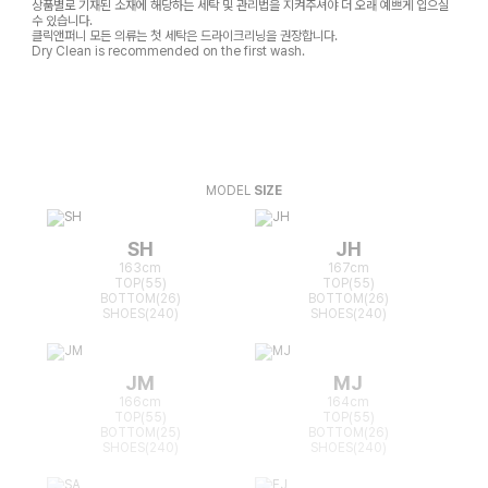
상품별로 기재된 소재에 해당하는 세탁 및 관리법을 지켜주셔야 더 오래 예쁘게 입으실
수 있습니다.
클릭앤퍼니 모든 의류는 첫 세탁은 드라이크리닝을 권장합니다.
Dry Clean is recommended on the first wash.
MODEL
SIZE
SH
JH
163cm
167cm
TOP(55)
TOP(55)
BOTTOM(26)
BOTTOM(26)
SHOES(240)
SHOES(240)
JM
MJ
166cm
164cm
TOP(55)
TOP(55)
BOTTOM(25)
BOTTOM(26)
SHOES(240)
SHOES(240)