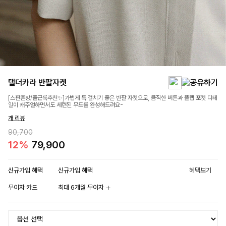
탤더카라 반팔자켓
[스판혼방/출근룩추천✨]가볍게 툭 걸치기 좋은 반팔 자켓으로, 큼직한 버튼과 플랩 포켓 디테
일이 캐주얼하면서도 세련된 무드를 완성해드려요-
개 리뷰
90,700
12%
79,900
신규가입 혜택
신규가입 혜택
혜택보기
무이자 카드
최대 6개월 무이자