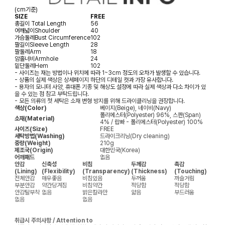
(cm기준)
SIZE
FREE
총길이
Total Length
56
어깨넓이
Shoulder
40
가슴둘레
Bust Circumference
102
팔길이
Sleeve Length
28
팔둘레
Arm
18
암홀너비
Armhole
24
밑단둘레
Hem
102
- 사이즈는 재는 방법이나 위치에 따라 1~3cm 정도의 오차가 발생할 수 있습니다.
- 상품의 실제 색상은 상세페이지 하단의 디테일 컷과 가장 유사합니다.
- 용자의 모니터 사양, 휴대폰 기종 및 해상도 설정에 따라 실제 색상과 다소 차이가 있
을 수 있는 점 참고 부탁드립니다.
- 모든 의류의 첫 세탁은 소재 변형 방지를 위해 드라이클리닝을 권장합니다.
색상(Color)
베이지(Beige), 네이비(Navy)
폴리에스터(Polyester) 96%, 스판(Span)
소재(Material)
4% / 랍빠 - 폴리에스터(Polyester) 100%
사이즈(Size)
FREE
세탁방법(Washing)
드라이크리닝(Dry cleaning)
중량(Weight)
210g
제조국(Origin)
대한민국(Korea)
어깨패드
없음
안감
신축성
비침
두께감
촉감
(Lining)
(Flexibility)
(Transparency)
(Thickness)
(Touching)
전체안감
매우좋음
비침있음
두꺼움
까슬거림
부분안감
약간당겨짐
비침약간
적당함
적당함
안감탈부착
없음
밝은칼라만
얇음
부드러움
없음
없음
취급시 주의사항 / Attention to