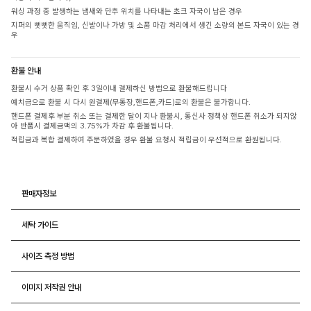
워싱 과정 중 발생하는 냄새와 단추 위치를 나타내는 초크 자국이 남은 경우
지퍼의 뻣뻣한 움직임, 신발이나 가방 및 소품 마감 처리에서 생긴 소량의 본드 자국이 있는 경
우
환불 안내
환불시 수거 상품 확인 후 3일이내 결제하신 방법으로 환불해드립니다
예치금으로 환불 시 다시 원결제(무통장,핸드폰,카드)로의 환불은 불가합니다.
핸드폰 결제후 부분 취소 또는 결제한 달이 지나 환불시, 통신사 정책상 핸드폰 취소가 되지않
아 반품시 결제금액의 3.75%가 차감 후 환불됩니다.
적립금과 복합 결제하여 주문하였을 경우 환불 요청시 적립금이 우선적으로 환원됩니다.
판매자정보
세탁 가이드
사이즈 측정 방법
이미지 저작권 안내