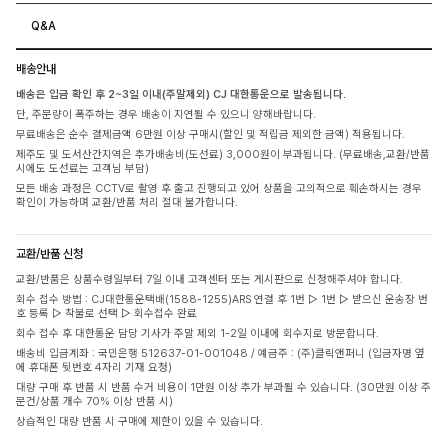
Q&A
배송안내
배송은 입금 확인 후 2~3일 이내(주말제외) CJ 대한통운으로 발송됩니다.
단, 주문량이 폭주하는 경우 배송이 지연될 수 있으니 양해바랍니다.
무료배송은 순수 결제금액 6만원 이상 구매시(할인 및 적립금 제외한 금액) 적용됩니다.
제주도 및 도서산간지역은 추가배송비(도선료) 3,000원이 부과됩니다. (무료배송,교환/반품
시에도 도선료는 고객님 부담)
모든 배송 과정은 CCTV로 촬영 후 출고 진행되고 있어 상품을 고의적으로 훼손하시는 경우
확인이 가능하며 교환/반품 처리 절대 불가합니다.
교환/반품 신청
교환/반품은 상품수령일부터 7일 이내 고객센터 또는 게시판으로 신청해주셔야 합니다.
회수 접수 방법 : CJ대한통운택배(1588-1255)ARS 연결 후 1번 ▷ 1번 ▷ 받으신 운송장 번
호 등록 ▷ 착불로 선택 ▷ 회수접수 완료
회수 접수 후 대한통운 담당 기사가 주말 제외 1-2일 이내에 회수지로 방문합니다.
배송비 입금계좌 : 국민은행 512637-01-001048 / 예금주 : (주)클릭앤퍼니 (입금자명 옆
에 휴대폰 뒷번호 4자리 기재 요청)
대량 구매 후 반품 시 반품 수거 비용이 1만원 이상 추가 부과될 수 있습니다. (30만원 이상 주
문건/상품 개수 70% 이상 반품 시)
상습적인 대량 반품 시 구매에 제한이 있을 수 있습니다.