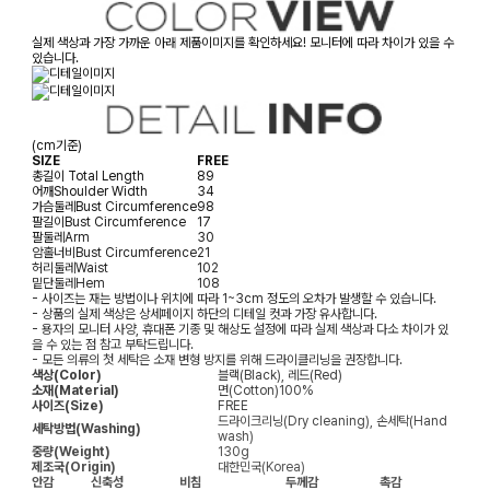
실제 색상과 가장 가까운 아래 제품이미지를 확인하세요! 모니터에 따라 차이가 있을 수
있습니다.
(cm기준)
SIZE
FREE
총길이
Total Length
89
어깨
Shoulder Width
34
가슴둘레
Bust Circumference
98
팔길이
Bust Circumference
17
팔둘레
Arm
30
암홀너비
Bust Circumference
21
허리둘레
Waist
102
밑단둘레
Hem
108
- 사이즈는 재는 방법이나 위치에 따라 1~3cm 정도의 오차가 발생할 수 있습니다.
- 상품의 실제 색상은 상세페이지 하단의 디테일 컷과 가장 유사합니다.
- 용자의 모니터 사양, 휴대폰 기종 및 해상도 설정에 따라 실제 색상과 다소 차이가 있
을 수 있는 점 참고 부탁드립니다.
- 모든 의류의 첫 세탁은 소재 변형 방지를 위해 드라이클리닝을 권장합니다.
색상(Color)
블랙(Black), 레드(Red)
소재(Material)
면(Cotton)100%
사이즈(Size)
FREE
드라이크리닝(Dry cleaning), 손세탁(Hand
세탁방법(Washing)
wash)
중량(Weight)
130g
제조국(Origin)
대한민국(Korea)
안감
신축성
비침
두께감
촉감