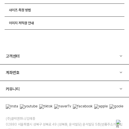
사이즈 측정 방법
이미지 저작권 안내
고객센터
계좌번호
커뮤니티
(주)클릭앤퍼니/김예중
02880 서울특별시 성북구 성북로 49 (성북동, 운석빌딩) 운석빌딩 5층(반품주소가 아닙