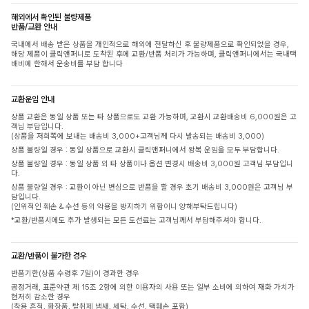
해외에서 확인된 불량제품
반품/교환 안내
국내에서 배송 받은 상품을 개인적으로 해외에 전달하신 후 불량제품으로 확인되었을 경우,
해당 제품이 클릭앤퍼니로 도착된 후에 교환/반품 처리가 가능하며, 클릭앤퍼니에서는 국내택
배비에 한해서 운송비를 부담 합니다
교환운임 안내
상품 교환은 동일 상품 또는 타 상품으로도 교환 가능하며, 교환시 교환배송비 6,000원은 고
객님 부담입니다.
(상품을 저희쪽에 보내는 배송비 3,000+고객님께 다시 발송되는 배송비 3,000)
상품 불량일 경우 : 동일 상품으로 교환시 클릭앤퍼니에서 왕복 운임을 모두 부담합니다.
상품 불량일 경우 : 동일 상품 외 타 상품이나 옵션 변경시 배송비 3,000원 고객님 부담입니
다.
상품 불량일 경우 : 교환이 아닌 변심으로 반품을 할 경우 초기 배송비 3,000원은 고객님 부
담입니다.
(인위적인 훼손 & 수선 등의 악용을 방지하기 위함이니 양해부탁드립니다)
*교환/반품시에도 추가 발생되는 모든 도선료는 고객님께서 부담해주셔야 합니다.
교환/반품이 불가한 경우
반품기한(상품 수령후 7일)이 경과한 경우
공정거래, 표준약관 제 15조 2항에 의한 이용자의 사용 또는 일부 소비에 의하여 재화 가치가
현저히 감소한 경우
(착용 흔적, 화장품, 탈취제 냄새, 세탁, 수선, 택훼손 포함)