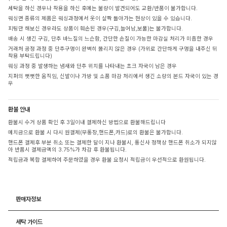
세탁을 하신 경우나 착용을 하신 후에는 불량이 발견되어도 교환/반품이 불가합니다.
워싱면 종류의 제품은 워싱과정에서 옷이 살짝 돌아가는 현상이 있을 수 있습니다.
피팅만 해보신 경우라도 상품이 훼손된 경우(구김,늘어남,보풀)는 불가합니다.
배송 시 생긴 구김, 단추 바느질의 느슨함, 간단한 손질이 가능한 마감실 처리가 미흡한 경우
거래처 공정 과정 중 단추구멍이 완벽히 뚫리지 않은 경우 (가위로 간단하게 구멍을 내주신 뒤
착용 부탁드립니다)
워싱 과정 중 발생하는 냄새와 단추 위치를 나타내는 초크 자국이 남은 경우
지퍼의 뻣뻣한 움직임, 신발이나 가방 및 소품 마감 처리에서 생긴 소량의 본드 자국이 있는 경
우
환불 안내
환불시 수거 상품 확인 후 3일이내 결제하신 방법으로 환불해드립니다
예치금으로 환불 시 다시 원결제(무통장,핸드폰,카드)로의 환불은 불가합니다.
핸드폰 결제후 부분 취소 또는 결제한 달이 지나 환불시, 통신사 정책상 핸드폰 취소가 되지않
아 반품시 결제금액의 3.75%가 차감 후 환불됩니다.
적립금과 복합 결제하여 주문하였을 경우 환불 요청시 적립금이 우선적으로 환원됩니다.
판매자정보
세탁 가이드