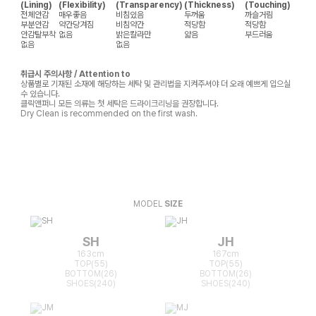
(Lining)
(Flexibility)
(Transparency)
(Thickness)
(Touching)
전체안감
매우좋음
비침있음
두꺼움
까슬거림
부분안감
약간당겨짐
비침약간
적당함
적당함
안감탈부착
없음
밝은칼라만
얇음
부드러움
없음
없음
취급시 주의사항 / Attention to
상품별로 기재된 소재에 해당하는 세탁 및 관리법을 지켜주셔야 더 오래 예쁘게 입으실
수 있습니다.
클릭앤퍼니 모든 의류는 첫 세탁은 드라이크리닝을 권장합니다.
Dry Clean is recommended on the first wash.
MODEL
SIZE
SH
JH
163cm
167cm
TOP(55)
TOP(55)
BOTTOM(26)
BOTTOM(26)
SHOES(240)
SHOES(240)