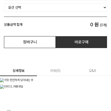
0
원
상품금액 합계
(
0
개)
장바구니
바로구매
상세정보
리뷰
(
0
)
Q&A