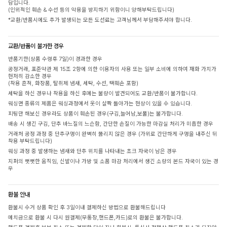
담입니다.
(인위적인 훼손 & 수선 등의 악용을 방지하기 위함이니 양해부탁드립니다)
*교환/반품시에도 추가 발생되는 모든 도선료는 고객님께서 부담해주셔야 합니다.
교환/반품이 불가한 경우
반품기한(상품 수령후 7일)이 경과한 경우
공정거래, 표준약관 제 15조 2항에 의한 이용자의 사용 또는 일부 소비에 의하여 재화 가치가
현저히 감소한 경우
(착용 흔적, 화장품, 탈취제 냄새, 세탁, 수선, 택훼손 포함)
세탁을 하신 경우나 착용을 하신 후에는 불량이 발견되어도 교환/반품이 불가합니다.
워싱면 종류의 제품은 워싱과정에서 옷이 살짝 돌아가는 현상이 있을 수 있습니다.
피팅만 해보신 경우라도 상품이 훼손된 경우(구김,늘어남,보풀)는 불가합니다.
배송 시 생긴 구김, 단추 바느질의 느슨함, 간단한 손질이 가능한 마감실 처리가 미흡한 경우
거래처 공정 과정 중 단추구멍이 완벽히 뚫리지 않은 경우 (가위로 간단하게 구멍을 내주신 뒤
착용 부탁드립니다)
워싱 과정 중 발생하는 냄새와 단추 위치를 나타내는 초크 자국이 남은 경우
지퍼의 뻣뻣한 움직임, 신발이나 가방 및 소품 마감 처리에서 생긴 소량의 본드 자국이 있는 경
우
환불 안내
환불시 수거 상품 확인 후 3일이내 결제하신 방법으로 환불해드립니다
예치금으로 환불 시 다시 원결제(무통장,핸드폰,카드)로의 환불은 불가합니다.