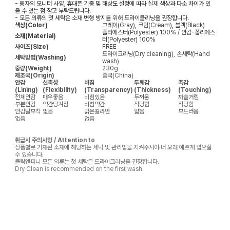
- 용자의 모니터 사양, 휴대폰 기종 및 해상도 설정에 따라 실제 색상과 다소 차이가 있
을 수 있는 점 참고 부탁드립니다.
- 모든 의류의 첫 세탁은 소재 변형 방지를 위해 드라이클리닝을 권장합니다.
색상(Color)
그레이(Gray), 크림(Cream), 블랙(Black)
폴리에스터(Polyester) 100% / 안감-폴리에스
소재(Material)
터(Polyester) 100%
사이즈(Size)
FREE
드라이크리닝(Dry cleaning), 손세탁(Hand
세탁방법(Washing)
wash)
중량(Weight)
230g
제조국(Origin)
중국(China)
안감
신축성
비침
두께감
촉감
(Lining)
(Flexibility)
(Transparency)
(Thickness)
(Touching)
전체안감
매우좋음
비침있음
두꺼움
까슬거림
부분안감
약간당겨짐
비침약간
적당함
적당함
안감탈부착
없음
밝은칼라만
얇음
부드러움
없음
없음
취급시 주의사항 / Attention to
상품별로 기재된 소재에 해당하는 세탁 및 관리법을 지켜주셔야 더 오래 예쁘게 입으실
수 있습니다.
클릭앤퍼니 모든 의류는 첫 세탁은 드라이크리닝을 권장합니다.
Dry Clean is recommended on the first wash.