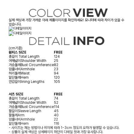
실제 색상과 가장 가까운 아래 제품이미지를 확인하세요! 모니터에 따라 차이가 있을 수
있습니다.
(cm기준)
원피스 SIZE
FREE
총길이
Total Length
124
어깨넓이
Shoulder Width
25
가슴둘레
Bust Circumference
82
암홀너비
Armhole
23
허리둘레
Waist
94
밑단둘레
Hem
120
안감길이
lining Lengths
105
셔츠 SIZE
FREE
총길이
Total Length
74
어깨넓이
Shoulder Width
52
가슴둘레
Bust Circumference
114
팔길이
Sleeve Length
45
팔둘레
Arm
40
암홀너비
Armhole
22
밑단둘레
Hem
116
- 사이즈는 재는 방법이나 위치에 따라 1~3cm 정도의 오차가 발생할 수 있습니다.
- 상품의 실제 색상은 상세페이지 하단의 디테일 컷과 가장 유사합니다.