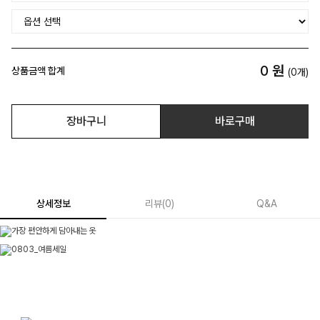
0
원
상품금액 합계
(
0
개)
장바구니
바로구매
상세정보
리뷰
(
0
)
Q&A