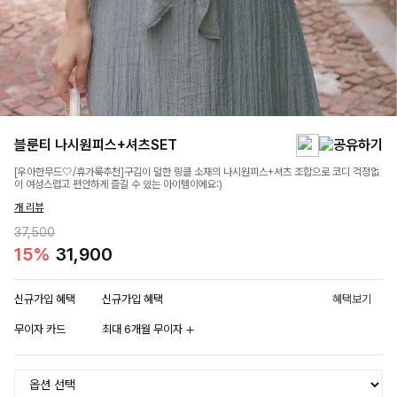
블룬티 나시원피스+셔츠SET
[우아한무드🤍/휴가룩추천]구김이 덜한 링클 소재의 나시원피스+셔츠 조합으로 코디 걱정없
이 여성스럽고 편안하게 즐길 수 있는 아이템이에요:)
개 리뷰
37,500
15%
31,900
신규가입 혜택
신규가입 혜택
혜택보기
무이자 카드
최대 6개월 무이자