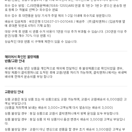
회수 접수 방법 : CJ대한통운택배(1588-1255)ARS 연결 후 1번 ▷ 1번 ▷ 받으신 운송장 번
호 등록 ▷ 착불로 선택 ▷ 회수접수 완료
회수 접수 후 대한통운 담당 기사가 주말 제외 1-2일 이내에 회수지로 방문합니다.
배송비 입금계좌 : 국민은행 512637-01-001048 / 예금주 : (주)클릭앤퍼니 (입금자명 옆
에 휴대폰 뒷번호 4자리 기재 요청)
대량 구매 후 반품 시 반품 수거 비용이 1만원 이상 추가 부과될 수 있습니다. (30만원 이상 주
문건/상품 개수 70% 이상 반품 시)
상습적인 대량 반품 시 구매에 제한이 있을 수 있습니다.
해외에서 확인된 불량제품
반품/교환 안내
국내에서 배송 받은 상품을 개인적으로 해외에 전달하신 후 불량제품으로 확인되었을 경우,
해당 제품이 클릭앤퍼니로 도착된 후에 교환/반품 처리가 가능하며, 클릭앤퍼니에서는 국내택
배비에 한해서 운송비를 부담 합니다
교환운임 안내
상품 교환은 동일 상품 또는 타 상품으로도 교환 가능하며, 교환시 교환배송비 6,000원은 고
객님 부담입니다.
(상품을 저희쪽에 보내는 배송비 3,000+고객님께 다시 발송되는 배송비 3,000)
상품 불량일 경우 : 동일 상품으로 교환시 클릭앤퍼니에서 왕복 운임을 모두 부담합니다.
상품 불량일 경우 : 동일 상품 외 타 상품이나 옵션 변경시 배송비 3,000원 고객님 부담입니
다.
상품 불량일 경우 : 교환이 아닌 변심으로 반품을 할 경우 초기 배송비 3,000원은 고객님 부