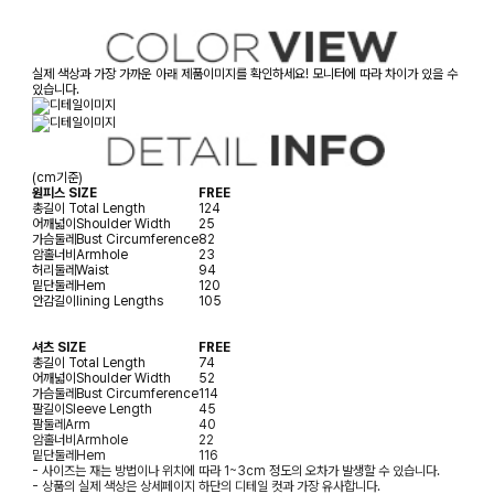
실제 색상과 가장 가까운 아래 제품이미지를 확인하세요! 모니터에 따라 차이가 있을 수
있습니다.
(cm기준)
원피스 SIZE
FREE
총길이
Total Length
124
어깨넓이
Shoulder Width
25
가슴둘레
Bust Circumference
82
암홀너비
Armhole
23
허리둘레
Waist
94
밑단둘레
Hem
120
안감길이
lining Lengths
105
셔츠 SIZE
FREE
총길이
Total Length
74
어깨넓이
Shoulder Width
52
가슴둘레
Bust Circumference
114
팔길이
Sleeve Length
45
팔둘레
Arm
40
암홀너비
Armhole
22
밑단둘레
Hem
116
- 사이즈는 재는 방법이나 위치에 따라 1~3cm 정도의 오차가 발생할 수 있습니다.
- 상품의 실제 색상은 상세페이지 하단의 디테일 컷과 가장 유사합니다.