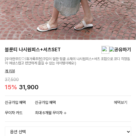
블룬티 나시원피스+셔츠SET
[우아한무드🤍/휴가룩추천]구김이 덜한 링클 소재의 나시원피스+셔츠 조합으로 코디 걱정없
이 여성스럽고 편안하게 즐길 수 있는 아이템이에요:)
개 리뷰
37,500
15%
31,900
신규가입 혜택
신규가입 혜택
혜택보기
무이자 카드
최대 6개월 무이자