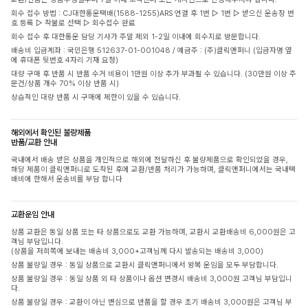
회수 접수 방법 : CJ대한통운택배(1588-1255)ARS 연결 후 1번 ▷ 1번 ▷ 받으신 운송장 번
호 등록 ▷ 착불로 선택 ▷ 회수접수 완료
회수 접수 후 대한통운 담당 기사가 주말 제외 1-2일 이내에 회수지로 방문합니다.
배송비 입금계좌 : 국민은행 512637-01-001048 / 예금주 : (주)클릭앤퍼니 (입금자명 옆
에 휴대폰 뒷번호 4자리 기재 요청)
대량 구매 후 반품 시 반품 수거 비용이 1만원 이상 추가 부과될 수 있습니다. (30만원 이상 주
문건/상품 개수 70% 이상 반품 시)
상습적인 대량 반품 시 구매에 제한이 있을 수 있습니다.
해외에서 확인된 불량제품
반품/교환 안내
국내에서 배송 받은 상품을 개인적으로 해외에 전달하신 후 불량제품으로 확인되었을 경우,
해당 제품이 클릭앤퍼니로 도착된 후에 교환/반품 처리가 가능하며, 클릭앤퍼니에서는 국내택
배비에 한해서 운송비를 부담 합니다
교환운임 안내
상품 교환은 동일 상품 또는 타 상품으로도 교환 가능하며, 교환시 교환배송비 6,000원은 고
객님 부담입니다.
(상품을 저희쪽에 보내는 배송비 3,000+고객님께 다시 발송되는 배송비 3,000)
상품 불량일 경우 : 동일 상품으로 교환시 클릭앤퍼니에서 왕복 운임을 모두 부담합니다.
상품 불량일 경우 : 동일 상품 외 타 상품이나 옵션 변경시 배송비 3,000원 고객님 부담입니
다.
상품 불량일 경우 : 교환이 아닌 변심으로 반품을 할 경우 초기 배송비 3,000원은 고객님 부