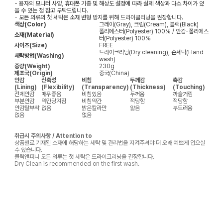
- 용자의 모니터 사양, 휴대폰 기종 및 해상도 설정에 따라 실제 색상과 다소 차이가 있
을 수 있는 점 참고 부탁드립니다.
- 모든 의류의 첫 세탁은 소재 변형 방지를 위해 드라이클리닝을 권장합니다.
색상(Color)
그레이(Gray), 크림(Cream), 블랙(Black)
폴리에스터(Polyester) 100% / 안감-폴리에스
소재(Material)
터(Polyester) 100%
사이즈(Size)
FREE
드라이크리닝(Dry cleaning), 손세탁(Hand
세탁방법(Washing)
wash)
중량(Weight)
230g
제조국(Origin)
중국(China)
안감
신축성
비침
두께감
촉감
(Lining)
(Flexibility)
(Transparency)
(Thickness)
(Touching)
전체안감
매우좋음
비침있음
두꺼움
까슬거림
부분안감
약간당겨짐
비침약간
적당함
적당함
안감탈부착
없음
밝은칼라만
얇음
부드러움
없음
없음
취급시 주의사항 / Attention to
상품별로 기재된 소재에 해당하는 세탁 및 관리법을 지켜주셔야 더 오래 예쁘게 입으실
수 있습니다.
클릭앤퍼니 모든 의류는 첫 세탁은 드라이크리닝을 권장합니다.
Dry Clean is recommended on the first wash.