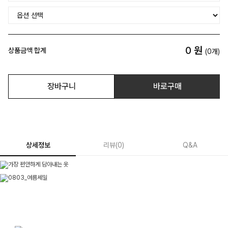
0
원
상품금액 합계
(
0
개)
장바구니
바로구매
상세정보
리뷰
(
0
)
Q&A