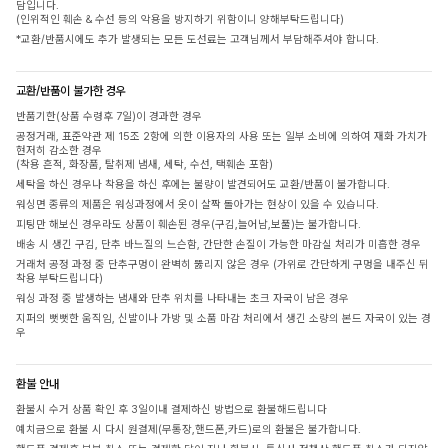
담입니다.
(인위적인 훼손 & 수선 등의 악용을 방지하기 위함이니 양해부탁드립니다)
*교환/반품시에도 추가 발생되는 모든 도선료는 고객님께서 부담해주셔야 합니다.
교환/반품이 불가한 경우
반품기한(상품 수령후 7일)이 경과한 경우
공정거래, 표준약관 제 15조 2항에 의한 이용자의 사용 또는 일부 소비에 의하여 재화 가치가
현저히 감소한 경우
(착용 흔적, 화장품, 탈취제 냄새, 세탁, 수선, 택훼손 포함)
세탁을 하신 경우나 착용을 하신 후에는 불량이 발견되어도 교환/반품이 불가합니다.
워싱면 종류의 제품은 워싱과정에서 옷이 살짝 돌아가는 현상이 있을 수 있습니다.
피팅만 해보신 경우라도 상품이 훼손된 경우(구김,늘어남,보풀)는 불가합니다.
배송 시 생긴 구김, 단추 바느질의 느슨함, 간단한 손질이 가능한 마감실 처리가 미흡한 경우
거래처 공정 과정 중 단추구멍이 완벽히 뚫리지 않은 경우 (가위로 간단하게 구멍을 내주신 뒤
착용 부탁드립니다)
워싱 과정 중 발생하는 냄새와 단추 위치를 나타내는 초크 자국이 남은 경우
지퍼의 뻣뻣한 움직임, 신발이나 가방 및 소품 마감 처리에서 생긴 소량의 본드 자국이 있는 경
우
환불 안내
환불시 수거 상품 확인 후 3일이내 결제하신 방법으로 환불해드립니다
예치금으로 환불 시 다시 원결제(무통장,핸드폰,카드)로의 환불은 불가합니다.