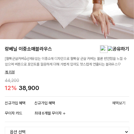
랑베닐 이중소매블라우스
[팔뚝군살커버👍]여유있는 이중소매 디자인으로 팔뚝살 군살 커버는 물론 편안함을 느낄 수
있으며 버튼으로 포인트를 깔끔하게 더해 가볍게 입어도 멋스럽게 연출되는 블라우스♡
개 리뷰
44,200
12%
38,900
신규가입 혜택
신규가입 혜택
혜택보기
무이자 카드
최대 6개월 무이자