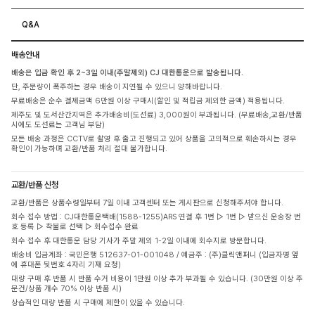
Q&A
배송안내
배송은 입금 확인 후 2~3일 이내(주말제외) CJ 대한통운으로 발송됩니다.
단, 주문량이 폭주하는 경우 배송이 지연될 수 있으니 양해바랍니다.
무료배송은 순수 결제금액 6만원 이상 구매시(할인 및 적립금 제외한 금액) 적용됩니다.
제주도 및 도서산간지역은 추가배송비(도선료) 3,000원이 부과됩니다. (무료배송,교환/반품
시에도 도선료는 고객님 부담)
모든 배송 과정은 CCTV로 촬영 후 출고 진행되고 있어 상품을 고의적으로 훼손하시는 경우
확인이 가능하며 교환/반품 처리 절대 불가합니다.
교환/반품 신청
교환/반품은 상품수령일부터 7일 이내 고객센터 또는 게시판으로 신청해주셔야 합니다.
회수 접수 방법 : CJ대한통운택배(1588-1255)ARS 연결 후 1번 ▷ 1번 ▷ 받으신 운송장 번
호 등록 ▷ 착불로 선택 ▷ 회수접수 완료
회수 접수 후 대한통운 담당 기사가 주말 제외 1-2일 이내에 회수지로 방문합니다.
배송비 입금계좌 : 국민은행 512637-01-001048 / 예금주 : (주)클릭앤퍼니 (입금자명 옆
에 휴대폰 뒷번호 4자리 기재 요청)
대량 구매 후 반품 시 반품 수거 비용이 1만원 이상 추가 부과될 수 있습니다. (30만원 이상 주
문건/상품 개수 70% 이상 반품 시)
상습적인 대량 반품 시 구매에 제한이 있을 수 있습니다.