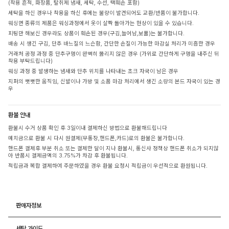
(착용 흔적, 화장품, 탈취제 냄새, 세탁, 수선, 택훼손 포함)
세탁을 하신 경우나 착용을 하신 후에는 불량이 발견되어도 교환/반품이 불가합니다.
워싱면 종류의 제품은 워싱과정에서 옷이 살짝 돌아가는 현상이 있을 수 있습니다.
피팅만 해보신 경우라도 상품이 훼손된 경우(구김,늘어남,보풀)는 불가합니다.
배송 시 생긴 구김, 단추 바느질의 느슨함, 간단한 손질이 가능한 마감실 처리가 미흡한 경우
거래처 공정 과정 중 단추구멍이 완벽히 뚫리지 않은 경우 (가위로 간단하게 구멍을 내주신 뒤
착용 부탁드립니다)
워싱 과정 중 발생하는 냄새와 단추 위치를 나타내는 초크 자국이 남은 경우
지퍼의 뻣뻣한 움직임, 신발이나 가방 및 소품 마감 처리에서 생긴 소량의 본드 자국이 있는 경
우
환불 안내
환불시 수거 상품 확인 후 3일이내 결제하신 방법으로 환불해드립니다
예치금으로 환불 시 다시 원결제(무통장,핸드폰,카드)로의 환불은 불가합니다.
핸드폰 결제후 부분 취소 또는 결제한 달이 지나 환불시, 통신사 정책상 핸드폰 취소가 되지않
아 반품시 결제금액의 3.75%가 차감 후 환불됩니다.
적립금과 복합 결제하여 주문하였을 경우 환불 요청시 적립금이 우선적으로 환원됩니다.
판매자정보
세탁 가이드