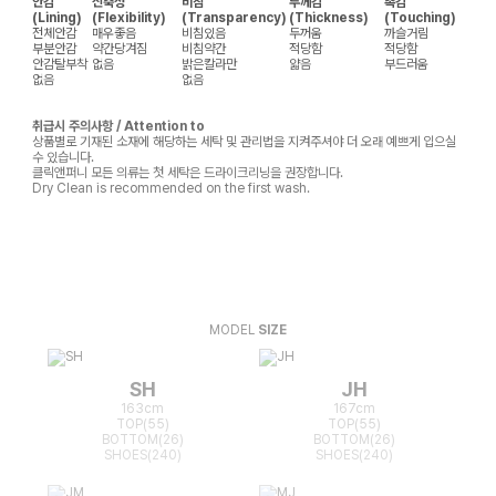
안감
신축성
비침
두께감
촉감
(Lining)
(Flexibility)
(Transparency)
(Thickness)
(Touching)
전체안감
매우좋음
비침있음
두꺼움
까슬거림
부분안감
약간당겨짐
비침약간
적당함
적당함
안감탈부착
없음
밝은칼라만
얇음
부드러움
없음
없음
취급시 주의사항 / Attention to
상품별로 기재된 소재에 해당하는 세탁 및 관리법을 지켜주셔야 더 오래 예쁘게 입으실
수 있습니다.
클릭앤퍼니 모든 의류는 첫 세탁은 드라이크리닝을 권장합니다.
Dry Clean is recommended on the first wash.
MODEL
SIZE
SH
JH
163cm
167cm
TOP(55)
TOP(55)
BOTTOM(26)
BOTTOM(26)
SHOES(240)
SHOES(240)