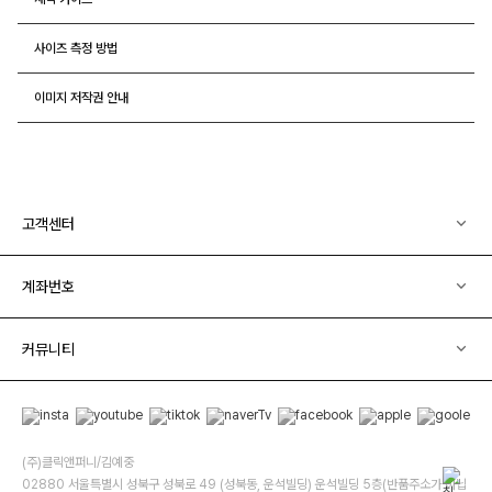
사이즈 측정 방법
이미지 저작권 안내
고객센터
계좌번호
커뮤니티
(주)클릭앤퍼니/김예중
02880 서울특별시 성북구 성북로 49 (성북동, 운석빌딩) 운석빌딩 5층(반품주소가 아닙