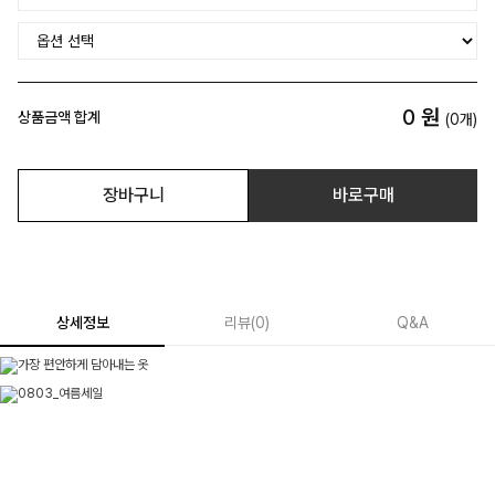
0
원
상품금액 합계
(
0
개)
장바구니
바로구매
상세정보
리뷰
(
0
)
Q&A