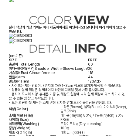
실제 색상과 가장 가까운 아래 제품이미지를 확인하세요! 모니터에 따라 차이가 있을 수
있습니다.
(cm기준)
SIZE
FREE
총길이
Total Length
60
어깨+팔길이(단면)
Shoulder Width+Sleeve Length/
26
가슴둘레
Bust Circumference
118
팔둘레
Arm
44
밑단둘레
Hem
123/td>
- 사이즈는 재는 방법이나 위치에 따라 1~3cm 정도의 오차가 발생할 수 있습니다.
- 상품의 실제 색상은 상세페이지 하단의 디테일 컷과 가장 유사합니다.
- 용자의 모니터 사양, 휴대폰 기종 및 해상도 설정에 따라 실제 색상과 다소 차이가 있
을 수 있는 점 참고 부탁드립니다.
- 모든 의류의 첫 세탁은 소재 변형 방지를 위해 드라이클리닝을 권장합니다.
브라운(Brown), 블랙(Black), 아이보리(Ivory),
색상(Color)
핑크(Pink)
소재(Material)
레이온(Rayon) 80%, 나일론(Nylon) 20%
사이즈(Size)
FREE
세탁방법(Washing)
드라이크리닝(Dry cleaning)
중량(Weight)
100g
제조국(Origin)
대한민국(Korea)