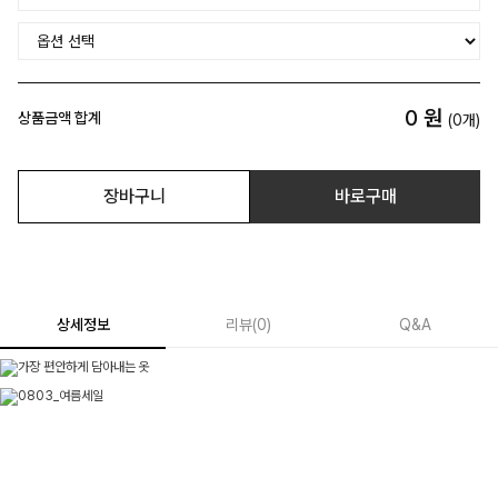
0
원
상품금액 합계
(
0
개)
장바구니
바로구매
상세정보
리뷰
(
0
)
Q&A