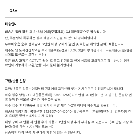
Q&A
배송안내
배송은 입금 확인 후 2~3일 이내(주말제외) CJ 대한통운으로 발송됩니다.
단, 주문량이 폭주하는 경우 배송이 지연될 수 있으니 양해바랍니다.
무료배송은 순수 결제금액 6만원 이상 구매시(할인 및 적립금 제외한 금액) 적용됩니다.
제주도 및 도서산간지역은 추가배송비(도선료) 3,000원이 부과됩니다. (무료배송,교환/반품
시에도 도선료는 고객님 부담)
모든 배송 과정은 CCTV로 촬영 후 출고 진행되고 있어 상품을 고의적으로 훼손하시는 경우
확인이 가능하며 교환/반품 처리 절대 불가합니다.
교환/반품 신청
교환/반품은 상품수령일부터 7일 이내 고객센터 또는 게시판으로 신청해주셔야 합니다.
회수 접수 방법 : CJ대한통운택배(1588-1255)ARS 연결 후 1번 ▷ 1번 ▷ 받으신 운송장 번
호 등록 ▷ 착불로 선택 ▷ 회수접수 완료
회수 접수 후 대한통운 담당 기사가 주말 제외 1-2일 이내에 회수지로 방문합니다.
배송비 입금계좌 : 국민은행 512637-01-001048 / 예금주 : (주)클릭앤퍼니 (입금자명 옆
에 휴대폰 뒷번호 4자리 기재 요청)
대량 구매 후 반품 시 반품 수거 비용이 1만원 이상 추가 부과될 수 있습니다. (30만원 이상 주
문건/상품 개수 70% 이상 반품 시)
상습적인 대량 반품 시 구매에 제한이 있을 수 있습니다.