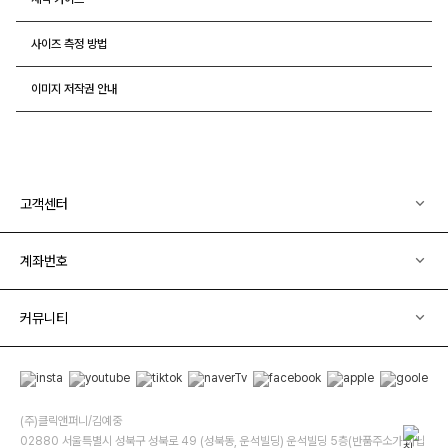
사이즈 측정 방법
이미지 저작권 안내
고객센터
계좌번호
커뮤니티
(주)클릭앤퍼니/김예중
02880 서울특별시 성북구 성북로 49 (성북동, 운석빌딩) 운석빌딩 5층(반품주소가 아닙