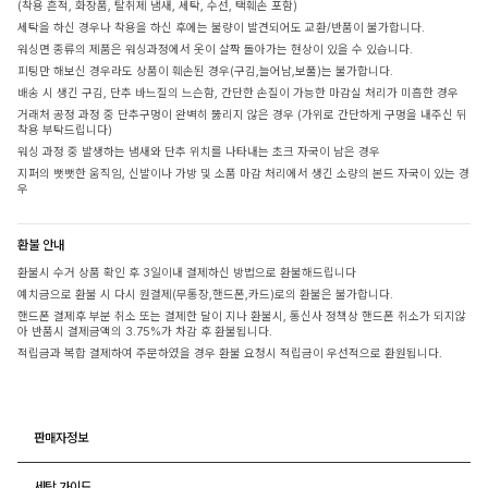
(착용 흔적, 화장품, 탈취제 냄새, 세탁, 수선, 택훼손 포함)
세탁을 하신 경우나 착용을 하신 후에는 불량이 발견되어도 교환/반품이 불가합니다.
워싱면 종류의 제품은 워싱과정에서 옷이 살짝 돌아가는 현상이 있을 수 있습니다.
피팅만 해보신 경우라도 상품이 훼손된 경우(구김,늘어남,보풀)는 불가합니다.
배송 시 생긴 구김, 단추 바느질의 느슨함, 간단한 손질이 가능한 마감실 처리가 미흡한 경우
거래처 공정 과정 중 단추구멍이 완벽히 뚫리지 않은 경우 (가위로 간단하게 구멍을 내주신 뒤
착용 부탁드립니다)
워싱 과정 중 발생하는 냄새와 단추 위치를 나타내는 초크 자국이 남은 경우
지퍼의 뻣뻣한 움직임, 신발이나 가방 및 소품 마감 처리에서 생긴 소량의 본드 자국이 있는 경
우
환불 안내
환불시 수거 상품 확인 후 3일이내 결제하신 방법으로 환불해드립니다
예치금으로 환불 시 다시 원결제(무통장,핸드폰,카드)로의 환불은 불가합니다.
핸드폰 결제후 부분 취소 또는 결제한 달이 지나 환불시, 통신사 정책상 핸드폰 취소가 되지않
아 반품시 결제금액의 3.75%가 차감 후 환불됩니다.
적립금과 복합 결제하여 주문하였을 경우 환불 요청시 적립금이 우선적으로 환원됩니다.
판매자정보
세탁 가이드