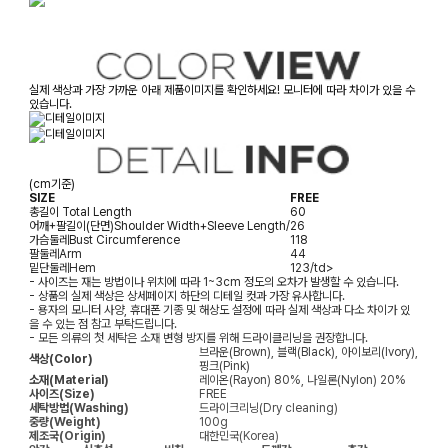
실제 색상과 가장 가까운 아래 제품이미지를 확인하세요! 모니터에 따라 차이가 있을 수
있습니다.
(cm기준)
SIZE
FREE
총길이
Total Length
60
어깨+팔길이(단면)
Shoulder Width+Sleeve Length/
26
가슴둘레
Bust Circumference
118
팔둘레
Arm
44
밑단둘레
Hem
123/td>
- 사이즈는 재는 방법이나 위치에 따라 1~3cm 정도의 오차가 발생할 수 있습니다.
- 상품의 실제 색상은 상세페이지 하단의 디테일 컷과 가장 유사합니다.
- 용자의 모니터 사양, 휴대폰 기종 및 해상도 설정에 따라 실제 색상과 다소 차이가 있
을 수 있는 점 참고 부탁드립니다.
- 모든 의류의 첫 세탁은 소재 변형 방지를 위해 드라이클리닝을 권장합니다.
브라운(Brown), 블랙(Black), 아이보리(Ivory),
색상(Color)
핑크(Pink)
소재(Material)
레이온(Rayon) 80%, 나일론(Nylon) 20%
사이즈(Size)
FREE
세탁방법(Washing)
드라이크리닝(Dry cleaning)
중량(Weight)
100g
제조국(Origin)
대한민국(Korea)