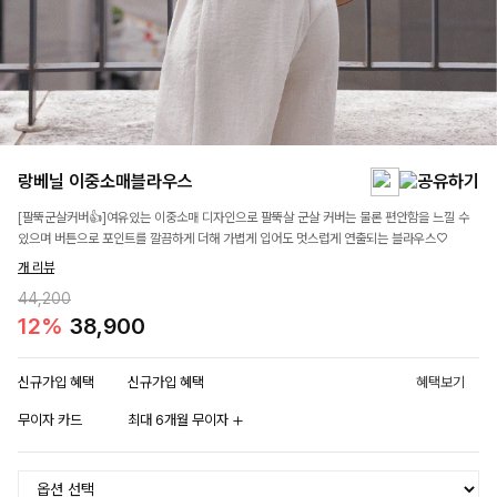
랑베닐 이중소매블라우스
[팔뚝군살커버👍]여유있는 이중소매 디자인으로 팔뚝살 군살 커버는 물론 편안함을 느낄 수
있으며 버튼으로 포인트를 깔끔하게 더해 가볍게 입어도 멋스럽게 연출되는 블라우스♡
개 리뷰
44,200
12%
38,900
신규가입 혜택
신규가입 혜택
혜택보기
무이자 카드
최대 6개월 무이자