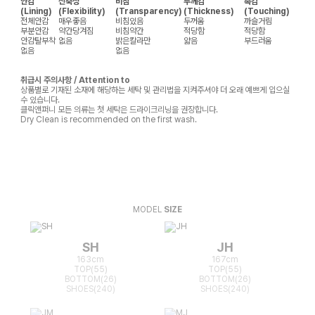
안감
신축성
비침
두께감
촉감
(Lining)
(Flexibility)
(Transparency)
(Thickness)
(Touching)
전체안감
매우좋음
비침있음
두꺼움
까슬거림
부분안감
약간당겨짐
비침약간
적당함
적당함
안감탈부착
없음
밝은칼라만
얇음
부드러움
없음
없음
취급시 주의사항 / Attention to
상품별로 기재된 소재에 해당하는 세탁 및 관리법을 지켜주셔야 더 오래 예쁘게 입으실
수 있습니다.
클릭앤퍼니 모든 의류는 첫 세탁은 드라이크리닝을 권장합니다.
Dry Clean is recommended on the first wash.
MODEL
SIZE
SH
JH
163cm
167cm
TOP(55)
TOP(55)
BOTTOM(26)
BOTTOM(26)
SHOES(240)
SHOES(240)