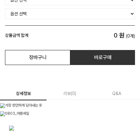
0
원
상품금액 합계
(
0
개)
장바구니
바로구매
상세정보
리뷰
(
0
)
Q&A