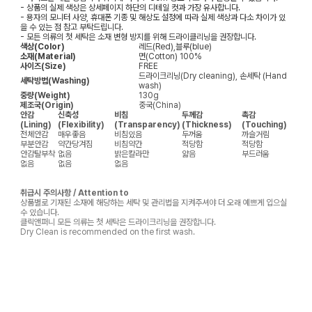
- 상품의 실제 색상은 상세페이지 하단의 디테일 컷과 가장 유사합니다.
- 용자의 모니터 사양, 휴대폰 기종 및 해상도 설정에 따라 실제 색상과 다소 차이가 있
을 수 있는 점 참고 부탁드립니다.
- 모든 의류의 첫 세탁은 소재 변형 방지를 위해 드라이클리닝을 권장합니다.
색상(Color)
레드(Red),블루(blue)
소재(Material)
면(Cotton) 100%
사이즈(Size)
FREE
드라이크리닝(Dry cleaning), 손세탁 (Hand
세탁방법(Washing)
wash)
중량(Weight)
130g
제조국(Origin)
중국(China)
안감
신축성
비침
두께감
촉감
(Lining)
(Flexibility)
(Transparency)
(Thickness)
(Touching)
전체안감
매우좋음
비침있음
두꺼움
까슬거림
부분안감
약간당겨짐
비침약간
적당함
적당함
안감탈부착
없음
밝은칼라만
얇음
부드러움
없음
없음
없음
취급시 주의사항 / Attention to
상품별로 기재된 소재에 해당하는 세탁 및 관리법을 지켜주셔야 더 오래 예쁘게 입으실
수 있습니다.
클릭앤퍼니 모든 의류는 첫 세탁은 드라이크리닝을 권장합니다.
Dry Clean is recommended on the first wash.