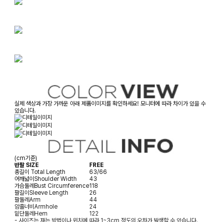
실제 색상과 가장 가까운 아래 제품이미지를 확인하세요! 모니터에 따라 차이가 있을 수
있습니다.
(cm기준)
반팔 SIZE
FREE
총길이
Total Length
63/66
어깨넓이
Shoulder Width
43
가슴둘레
Bust Circumference
118
팔길이
Sleeve Length
26
팔둘레
Arm
44
암홀너비
Armhole
24
밑단둘레
Hem
122
- 사이즈는 재는 방법이나 위치에 따라 1~3cm 정도의 오차가 발생할 수 있습니다.