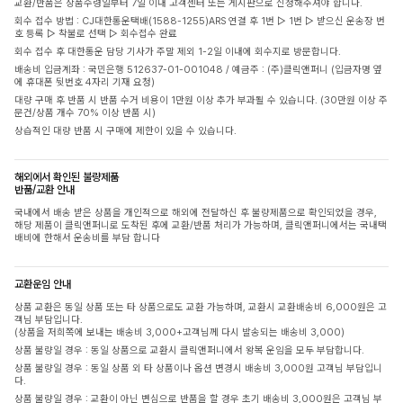
교환/반품은 상품수령일부터 7일 이내 고객센터 또는 게시판으로 신청해주셔야 합니다.
회수 접수 방법 : CJ대한통운택배(1588-1255)ARS 연결 후 1번 ▷ 1번 ▷ 받으신 운송장 번
호 등록 ▷ 착불로 선택 ▷ 회수접수 완료
회수 접수 후 대한통운 담당 기사가 주말 제외 1-2일 이내에 회수지로 방문합니다.
배송비 입금계좌 : 국민은행 512637-01-001048 / 예금주 : (주)클릭앤퍼니 (입금자명 옆
에 휴대폰 뒷번호 4자리 기재 요청)
대량 구매 후 반품 시 반품 수거 비용이 1만원 이상 추가 부과될 수 있습니다. (30만원 이상 주
문건/상품 개수 70% 이상 반품 시)
상습적인 대량 반품 시 구매에 제한이 있을 수 있습니다.
해외에서 확인된 불량제품
반품/교환 안내
국내에서 배송 받은 상품을 개인적으로 해외에 전달하신 후 불량제품으로 확인되었을 경우,
해당 제품이 클릭앤퍼니로 도착된 후에 교환/반품 처리가 가능하며, 클릭앤퍼니에서는 국내택
배비에 한해서 운송비를 부담 합니다
교환운임 안내
상품 교환은 동일 상품 또는 타 상품으로도 교환 가능하며, 교환시 교환배송비 6,000원은 고
객님 부담입니다.
(상품을 저희쪽에 보내는 배송비 3,000+고객님께 다시 발송되는 배송비 3,000)
상품 불량일 경우 : 동일 상품으로 교환시 클릭앤퍼니에서 왕복 운임을 모두 부담합니다.
상품 불량일 경우 : 동일 상품 외 타 상품이나 옵션 변경시 배송비 3,000원 고객님 부담입니
다.
상품 불량일 경우 : 교환이 아닌 변심으로 반품을 할 경우 초기 배송비 3,000원은 고객님 부