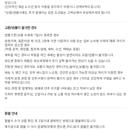
담입니다.
(인위적인 훼손 & 수선 등의 악용을 방지하기 위함이니 양해부탁드립니다)
*교환/반품시에도 추가 발생되는 모든 도선료는 고객님께서 부담해주셔야 합니다.
교환/반품이 불가한 경우
반품기한(상품 수령후 7일)이 경과한 경우
공정거래, 표준약관 제 15조 2항에 의한 이용자의 사용 또는 일부 소비에 의하여 재화 가치가
현저히 감소한 경우
(착용 흔적, 화장품, 탈취제 냄새, 세탁, 수선, 택훼손 포함)
세탁을 하신 경우나 착용을 하신 후에는 불량이 발견되어도 교환/반품이 불가합니다.
워싱면 종류의 제품은 워싱과정에서 옷이 살짝 돌아가는 현상이 있을 수 있습니다.
피팅만 해보신 경우라도 상품이 훼손된 경우(구김,늘어남,보풀)는 불가합니다.
배송 시 생긴 구김, 단추 바느질의 느슨함, 간단한 손질이 가능한 마감실 처리가 미흡한 경우
거래처 공정 과정 중 단추구멍이 완벽히 뚫리지 않은 경우 (가위로 간단하게 구멍을 내주신 뒤
착용 부탁드립니다)
워싱 과정 중 발생하는 냄새와 단추 위치를 나타내는 초크 자국이 남은 경우
지퍼의 뻣뻣한 움직임, 신발이나 가방 및 소품 마감 처리에서 생긴 소량의 본드 자국이 있는 경
우
환불 안내
환불시 수거 상품 확인 후 3일이내 결제하신 방법으로 환불해드립니다
예치금으로 환불 시 다시 원결제(무통장,핸드폰,카드)로의 환불은 불가합니다.