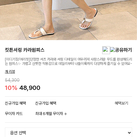
킷튼셔링 카라원피스
[미디기장/여리핏]단정한 셔츠 카라와 셔링 디테일이 어우러져 사랑스러운 무드를 완성해드리
는 원피스✨ 가볍고 산뜻한 착용감으로 데일리부터 나들이룩까지 다양하게 즐기실 수 있어요-
개 리뷰
54,300
10%
48,900
신규가입 혜택
신규가입 혜택
혜택보기
무이자 카드
최대 6개월 무이자