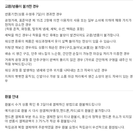
교환/반품이 불가한 경우
반품기한(상품 수령후 7일)이 경과한 경우
공정거래, 표준약관 제 15조 2항에 의한 이용자의 사용 또는 일부 소비에 의하여 재화 가치가
현저히 감소한 경우
(착용 흔적, 화장품, 탈취제 냄새, 세탁, 수선, 택훼손 포함)
세탁을 하신 경우나 착용을 하신 후에는 불량이 발견되어도 교환/반품이 불가합니다.
워싱면 종류의 제품은 워싱과정에서 옷이 살짝 돌아가는 현상이 있을 수 있습니다.
피팅만 해보신 경우라도 상품이 훼손된 경우(구김,늘어남,보풀)는 불가합니다.
배송 시 생긴 구김, 단추 바느질의 느슨함, 간단한 손질이 가능한 마감실 처리가 미흡한 경우
거래처 공정 과정 중 단추구멍이 완벽히 뚫리지 않은 경우 (가위로 간단하게 구멍을 내주신 뒤
착용 부탁드립니다)
워싱 과정 중 발생하는 냄새와 단추 위치를 나타내는 초크 자국이 남은 경우
지퍼의 뻣뻣한 움직임, 신발이나 가방 및 소품 마감 처리에서 생긴 소량의 본드 자국이 있는 경
우
환불 안내
환불시 수거 상품 확인 후 3일이내 결제하신 방법으로 환불해드립니다
예치금으로 환불 시 다시 원결제(무통장,핸드폰,카드)로의 환불은 불가합니다.
핸드폰 결제후 부분 취소 또는 결제한 달이 지나 환불시, 통신사 정책상 핸드폰 취소가 되지않
아 반품시 결제금액의 3.75%가 차감 후 환불됩니다.
적립금과 복합 결제하여 주문하였을 경우 환불 요청시 적립금이 우선적으로 환원됩니다.