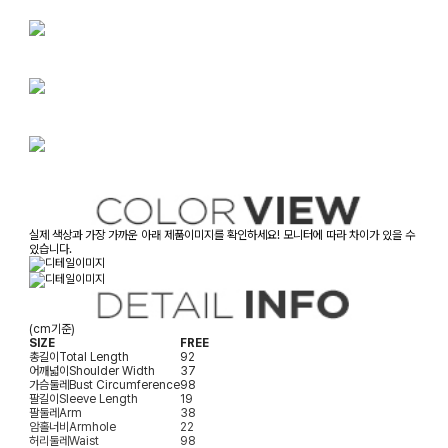
실제 색상과 가장 가까운 아래 제품이미지를 확인하세요! 모니터에 따라 차이가 있을 수
있습니다.
(cm기준)
SIZE
FREE
총길이
Total Length
92
어깨넓이
Shoulder Width
37
가슴둘레
Bust Circumference
98
팔길이
Sleeve Length
19
팔둘레
Arm
38
암홀너비
Armhole
22
허리둘레
Waist
98