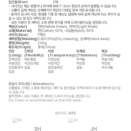
밑단둘레
Hem
219
- 사이즈는 재는 방법이나 위치에 따라 1~3cm 정도의 오차가 발생할 수 있습니다.
- 상품의 실제 색상은 상세페이지 하단의 디테일 컷과 가장 유사합니다.
- 용자의 모니터 사양, 휴대폰 기종 및 해상도 설정에 따라 실제 색상과 다소 차이가 있
을 수 있는 점 참고 부탁드립니다.
- 모든 의류의 첫 세탁은 소재 변형 방지를 위해 드라이클리닝을 권장합니다.
색상(Color)
연두(Yellow Green), 연카키(Light Khaki)
소재(Material)
면(Cotton) 50%, 나일론(Nylon) 50%
사이즈(Size)
FREE
세탁방법(Washing)
드라이크리닝(Dry cleaning), 손세탁(Hand wash)
중량(Weight)
240g
제조국(Origin)
중국(China)
안감
신축성
비침
두께감
촉감
(Lining)
(Flexibility)
(Transparency)
(Thickness)
(Touching)
전체안감
매우좋음
비침있음
두꺼움
까슬거림
부분안감
약간당겨짐
비침약간
적당함
적당함
안감탈부착
없음
밝은칼라만
얇음
부드러움
없음
없음
취급시 주의사항 / Attention to
상품별로 기재된 소재에 해당하는 세탁 및 관리법을 지켜주셔야 더 오래 예쁘게 입으실
수 있습니다.
클릭앤퍼니 모든 의류는 첫 세탁은 드라이크리닝을 권장합니다.
Dry Clean is recommended on the first wash.
MODEL
SIZE
SH
JH