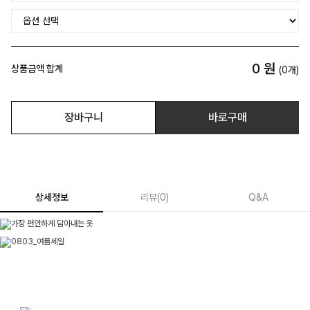
0
원
상품금액 합계
(
0
개)
장바구니
바로구매
상세정보
리뷰
(
0
)
Q&A