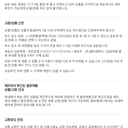
모든 배송 과정은 CCTV로 촬영 후 출고 진행되고 있어 상품을 고의적으로 훼손하시는 경우
확인이 가능하며 교환/반품 처리 절대 불가합니다.
교환/반품 신청
교환/반품은 상품수령일부터 7일 이내 고객센터 또는 게시판으로 신청해주셔야 합니다.
회수 접수 방법 : CJ대한통운택배(1588-1255)ARS 연결 후 1번 ▷ 1번 ▷ 받으신 운송장 번
호 등록 ▷ 착불로 선택 ▷ 회수접수 완료
회수 접수 후 대한통운 담당 기사가 주말 제외 1-2일 이내에 회수지로 방문합니다.
배송비 입금계좌 : 국민은행 512637-01-001048 / 예금주 : (주)클릭앤퍼니 (입금자명 옆
에 휴대폰 뒷번호 4자리 기재 요청)
대량 구매 후 반품 시 반품 수거 비용이 1만원 이상 추가 부과될 수 있습니다. (30만원 이상 주
문건/상품 개수 70% 이상 반품 시)
상습적인 대량 반품 시 구매에 제한이 있을 수 있습니다.
해외에서 확인된 불량제품
반품/교환 안내
국내에서 배송 받은 상품을 개인적으로 해외에 전달하신 후 불량제품으로 확인되었을 경우,
해당 제품이 클릭앤퍼니로 도착된 후에 교환/반품 처리가 가능하며, 클릭앤퍼니에서는 국내택
배비에 한해서 운송비를 부담 합니다
교환운임 안내
상품 교환은 동일 상품 또는 타 상품으로도 교환 가능하며, 교환시 교환배송비 6,000원은 고