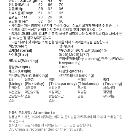
총길이
Total Length
42
43
44
허리둘레
Waist
62
66
70
힙둘레
Hip
88
92
96
허벅지둘레
Thigh
61
63
65
밑위길이
Rise
28
29
30
밑단둘레
Hem
62
64
66
- 사이즈는 재는 방법이나 위치에 따라 1~3cm 정도의 오차가 발생할 수 있습니다.
- 상품의 실제 색상은 상세페이지 하단의 디테일 컷과 가장 유사합니다.
- 용자의 모니터 사양, 휴대폰 기종 및 해상도 설정에 따라 실제 색상과 다소 차이가 있
을 수 있는 점 참고 부탁드립니다.
- 모든 의류의 첫 세탁은 소재 변형 방지를 위해 드라이클리닝을 권장합니다.
색상(Color)
청색(Blue)
소재(Material)
면(Cotton)96%,스판(Span)4%
사이즈(Size)
S(55),M(66),L(77)
드라이크리닝(Dry cleaning),단독손세탁(Was
세탁방법(Washing)
h separately)
중량(Weight)
310g
제조국(Origin)
대한민국(Korea)
허리밴딩(Waist Banding)
전체밴딩(Full Banding)
안감
신축성
비침
두께감
촉감
(Lining)
(Flexibility)
(Transparency)
(Thickness)
(Touching)
전체안감
매우좋음
비침있음
두꺼움
까슬거림
부분안감
약간당겨짐
비침약간
적당함
적당함
안감탈부착
없음
밝은칼라만
얇음
부드러움
없음
없음
취급시 주의사항 / Attention to
상품별로 기재된 소재에 해당하는 세탁 및 관리법을 지켜주셔야 더 오래 예쁘게 입으실
수 있습니다.
클릭앤퍼니 모든 의류는 첫 세탁은 드라이크리닝을 권장합니다.
Dry Clean is recommended on the first wash.