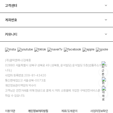
고객센터
계좌번호
커뮤니티
(주)클릭앤퍼니/김예중
02880 서울특별시 성북구 성북로 49 (성북동, 운석빌딩) 운석빌딩 5층(반품주소가 아닙
니다.)
사업자 등록번호 209-81-43420
통신판매업신고 서울성북-0073호
개인정보관리책임자 박수미
고객님은 안전거래를 위해 현금으로 결제 시 저희 소핑몰에 가입한 구매안전서비스를 이용
하실 수 있습니다.
이용약관
개인정보처리방침
제휴/도매문의
사업자정보확인