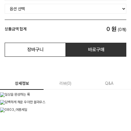
0
원
상품금액 합계
(
0
개)
장바구니
바로구매
상세정보
리뷰
(
0
)
Q&A