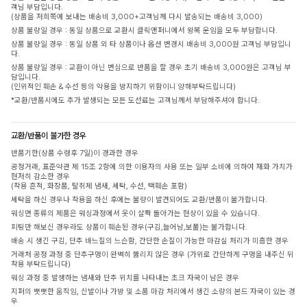
객님 부담입니다.
(상품을 저희쪽에 보내는 배송비 3,000+고객님께 다시 발송되는 배송비 3,000)
상품 불량일 경우 : 동일 상품으로 교환시 클릭앤퍼니에서 왕복 운임을 모두 부담합니다.
상품 불량일 경우 : 동일 상품 외 타 상품이나 옵션 변경시 배송비 3,000원 고객님 부담입니
다.
상품 불량일 경우 : 교환이 아닌 변심으로 반품을 할 경우 초기 배송비 3,000원은 고객님 부
담입니다.
(인위적인 훼손 & 수선 등의 악용을 방지하기 위함이니 양해부탁드립니다)
*교환/반품시에도 추가 발생되는 모든 도선료는 고객님께서 부담해주셔야 합니다.
교환/반품이 불가한 경우
반품기한(상품 수령후 7일)이 경과한 경우
공정거래, 표준약관 제 15조 2항에 의한 이용자의 사용 또는 일부 소비에 의하여 재화 가치가
현저히 감소한 경우
(착용 흔적, 화장품, 탈취제 냄새, 세탁, 수선, 택훼손 포함)
세탁을 하신 경우나 착용을 하신 후에는 불량이 발견되어도 교환/반품이 불가합니다.
워싱면 종류의 제품은 워싱과정에서 옷이 살짝 돌아가는 현상이 있을 수 있습니다.
피팅만 해보신 경우라도 상품이 훼손된 경우(구김,늘어남,보풀)는 불가합니다.
배송 시 생긴 구김, 단추 바느질의 느슨함, 간단한 손질이 가능한 마감실 처리가 미흡한 경우
거래처 공정 과정 중 단추구멍이 완벽히 뚫리지 않은 경우 (가위로 간단하게 구멍을 내주신 뒤
착용 부탁드립니다)
워싱 과정 중 발생하는 냄새와 단추 위치를 나타내는 초크 자국이 남은 경우
지퍼의 뻣뻣한 움직임, 신발이나 가방 및 소품 마감 처리에서 생긴 소량의 본드 자국이 있는 경
우