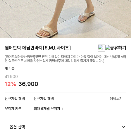
썸머핀턱 데님반바지[S,M,L사이즈]
[라이트워싱🩵/산뜻한]앞면 핀턱 디테일이 더해져 다리가 더욱 길어 보이는 데님 반바지! A라
인 실루엣으로 체형을 자연스럽게 커버해주어 데일리하게 즐기기 좋답니다 :)
개 리뷰
41,900
12%
36,900
신규가입 혜택
신규가입 혜택
혜택보기
무이자 카드
최대 6개월 무이자