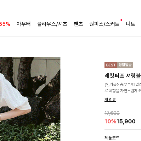
55%
아우터
블라우스/셔츠
팬츠
원피스/스커트
니트
레킷퍼프 셔링
[인기급상승/7부/데일
로 체형을 자연스럽게 
개 리뷰
17,600
10%
15,900
제품코드