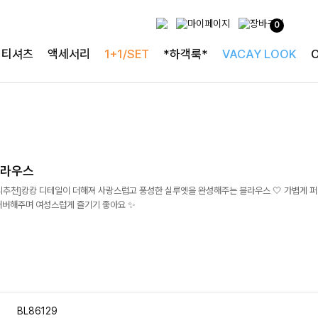
0
티셔츠
액세서리
1+1/SET
*하객룩*
VACAY LOOK
블라우스
리추천]캉캉 디테일이 더해져 사랑스럽고 풍성한 실루엣을 완성해주는 블라우스 🤍 가볍게 
커버해주며 여성스럽게 즐기기 좋아요 ✨
BL86129