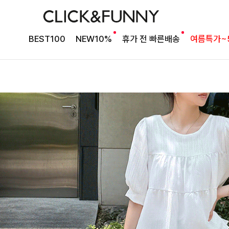
BEST100
NEW10%
휴가 전 빠른배송
여름특가~