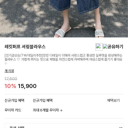
레킷퍼프 셔링블라우스
[인기급상승/7부/데일리추천]캉캉 디테일이 더해져 사랑스럽고 풍성한 실루엣을 완성해주는
블라우스 🤍 가볍게 퍼지는 핏으로 체형을 자연스럽게 커버해주며 여성스럽게 즐기기 좋아요
✨
개 리뷰
17,600
10%
15,900
신규가입 혜택
신규가입 혜택
혜택보기
무이자 카드
최대 6개월 무이자