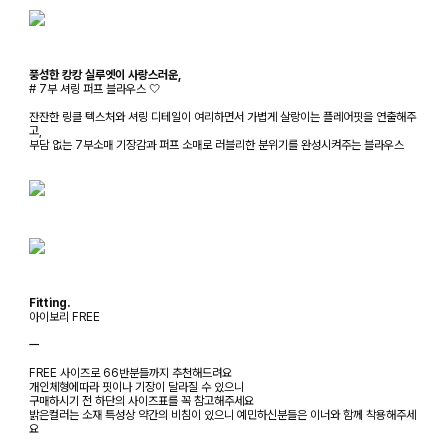
풍성한 캉캉 실루엣이 사랑스러운,
# 7부 셔링 퍼프 블라우스 🤍
잔잔한 링클 텍스처와 셔링 디테일이 여리하면서 가볍게 살랑이는 플레어핏을 연출해주
고,
부담 없는 7부소매 기장감과 퍼프 소매로 러블리한 분위기를 완성시켜주는 블라우스
Fitting.
아이보리 FREE
ㅡ
FREE 사이즈로 66반분들까지 추천해드려요
개인체형에따라 핏이나 기장이 달라질 수 있으니
구매하시기 전 하단의 사이즈표를 꼭 참고해주세요
밝은컬러는 소재 특성상 약간의 비침이 있으니 예민하신분들은 이너와 함께 착용해주세
요