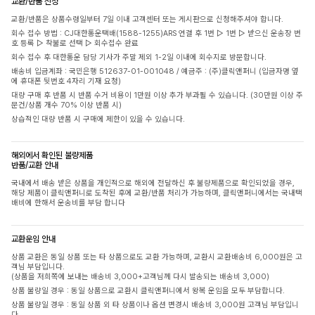
교환/반품 신청
교환/반품은 상품수령일부터 7일 이내 고객센터 또는 게시판으로 신청해주셔야 합니다.
회수 접수 방법 : CJ대한통운택배(1588-1255)ARS 연결 후 1번 ▷ 1번 ▷ 받으신 운송장 번
호 등록 ▷ 착불로 선택 ▷ 회수접수 완료
회수 접수 후 대한통운 담당 기사가 주말 제외 1-2일 이내에 회수지로 방문합니다.
배송비 입금계좌 : 국민은행 512637-01-001048 / 예금주 : (주)클릭앤퍼니 (입금자명 옆
에 휴대폰 뒷번호 4자리 기재 요청)
대량 구매 후 반품 시 반품 수거 비용이 1만원 이상 추가 부과될 수 있습니다. (30만원 이상 주
문건/상품 개수 70% 이상 반품 시)
상습적인 대량 반품 시 구매에 제한이 있을 수 있습니다.
해외에서 확인된 불량제품
반품/교환 안내
국내에서 배송 받은 상품을 개인적으로 해외에 전달하신 후 불량제품으로 확인되었을 경우,
해당 제품이 클릭앤퍼니로 도착된 후에 교환/반품 처리가 가능하며, 클릭앤퍼니에서는 국내택
배비에 한해서 운송비를 부담 합니다
교환운임 안내
상품 교환은 동일 상품 또는 타 상품으로도 교환 가능하며, 교환시 교환배송비 6,000원은 고
객님 부담입니다.
(상품을 저희쪽에 보내는 배송비 3,000+고객님께 다시 발송되는 배송비 3,000)
상품 불량일 경우 : 동일 상품으로 교환시 클릭앤퍼니에서 왕복 운임을 모두 부담합니다.
상품 불량일 경우 : 동일 상품 외 타 상품이나 옵션 변경시 배송비 3,000원 고객님 부담입니
다.