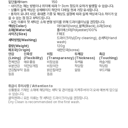
밑단둘레
Hem
150
- 사이즈는 재는 방법이나 위치에 따라 1~3cm 정도의 오차가 발생할 수 있습니다.
- 상품의 실제 색상은 상세페이지 하단의 디테일 컷과 가장 유사합니다.
- 용자의 모니터 사양, 휴대폰 기종 및 해상도 설정에 따라 실제 색상과 다소 차이가 있
을 수 있는 점 참고 부탁드립니다.
- 모든 의류의 첫 세탁은 소재 변형 방지를 위해 드라이클리닝을 권장합니다.
색상(Color)
아이보리(Ivory),블랙(Black),소라(Sora)
소재(Material)
폴리에스터(Polyester)100%
사이즈(Size)
FREE
드라이크리닝(Dry cleaning), 손세탁(Hand
세탁방법(Washing)
wash)
중량(Weight)
120g
제조국(Origin)
대한민국(korea)
안감
신축성
비침
두께감
촉감
(Lining)
(Flexibility)
(Transparency)
(Thickness)
(Touching)
전체안감
매우좋음
비침있음
두꺼움
까슬거림
부분안감
약간당겨짐
비침약간
적당함
적당함
안감탈부착
없음
밝은칼라만
얇음
부드러움
없음
없음
취급시 주의사항 / Attention to
상품별로 기재된 소재에 해당하는 세탁 및 관리법을 지켜주셔야 더 오래 예쁘게 입으실
수 있습니다.
클릭앤퍼니 모든 의류는 첫 세탁은 드라이크리닝을 권장합니다.
Dry Clean is recommended on the first wash.