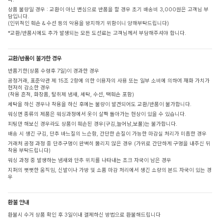
상품 불량일 경우 : 교환이 아닌 변심으로 반품을 할 경우 초기 배송비 3,000원은 고객님 부
담입니다.
(인위적인 훼손 & 수선 등의 악용을 방지하기 위함이니 양해부탁드립니다)
*교환/반품시에도 추가 발생되는 모든 도선료는 고객님께서 부담해주셔야 합니다.
교환/반품이 불가한 경우
반품기한(상품 수령후 7일)이 경과한 경우
공정거래, 표준약관 제 15조 2항에 의한 이용자의 사용 또는 일부 소비에 의하여 재화 가치가
현저히 감소한 경우
(착용 흔적, 화장품, 탈취제 냄새, 세탁, 수선, 택훼손 포함)
세탁을 하신 경우나 착용을 하신 후에는 불량이 발견되어도 교환/반품이 불가합니다.
워싱면 종류의 제품은 워싱과정에서 옷이 살짝 돌아가는 현상이 있을 수 있습니다.
피팅만 해보신 경우라도 상품이 훼손된 경우(구김,늘어남,보풀)는 불가합니다.
배송 시 생긴 구김, 단추 바느질의 느슨함, 간단한 손질이 가능한 마감실 처리가 미흡한 경우
거래처 공정 과정 중 단추구멍이 완벽히 뚫리지 않은 경우 (가위로 간단하게 구멍을 내주신 뒤
착용 부탁드립니다)
워싱 과정 중 발생하는 냄새와 단추 위치를 나타내는 초크 자국이 남은 경우
지퍼의 뻣뻣한 움직임, 신발이나 가방 및 소품 마감 처리에서 생긴 소량의 본드 자국이 있는 경
우
환불 안내
환불시 수거 상품 확인 후 3일이내 결제하신 방법으로 환불해드립니다