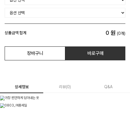
0
원
상품금액 합계
(
0
개)
장바구니
바로구매
상세정보
리뷰
(
0
)
Q&A