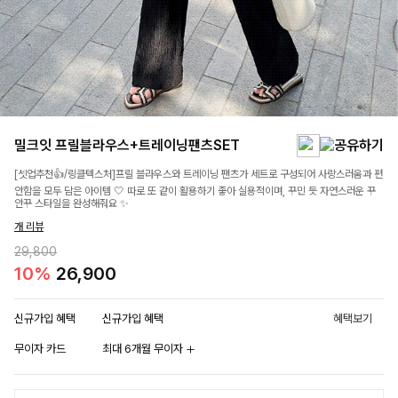
밀크잇 프릴블라우스+트레이닝팬츠SET
[셋업추천👍/링클텍스처]프릴 블라우스와 트레이닝 팬츠가 세트로 구성되어 사랑스러움과 편
안함을 모두 담은 아이템 🤍 따로 또 같이 활용하기 좋아 실용적이며, 꾸민 듯 자연스러운 꾸
안꾸 스타일을 완성해줘요 ✨
개 리뷰
29,800
10%
26,900
신규가입 혜택
신규가입 혜택
혜택보기
무이자 카드
최대 6개월 무이자