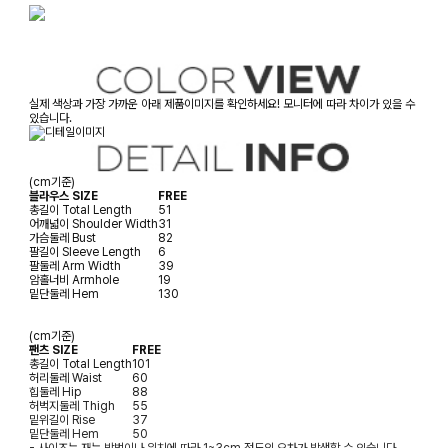
실제 색상과 가장 가까운 아래 제품이미지를 확인하세요! 모니터에 따라 차이가 있을 수
있습니다.
(cm기준)
블라우스 SIZE
FREE
총길이
Total Length
51
어깨넓이
Shoulder Width
31
가슴둘레
Bust
82
팔길이
Sleeve Length
6
팔둘레
Arm Width
39
암홀너비
Armhole
19
밑단둘레
Hem
130
(cm기준)
팬츠 SIZE
FREE
총길이
Total Length
101
허리둘레
Waist
60
힙둘레
Hip
88
허벅지둘레
Thigh
55
밑위길이
Rise
37
밑단둘레
Hem
50
- 사이즈는 재는 방법이나 위치에 따라 1~3cm 정도의 오차가 발생할 수 있습니다.