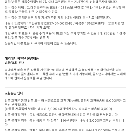
교환/반품은 상품수령일부터 7일 이내 고객센터 또는 게시판으로 신청해주셔야 합니다.
회수 접수 방법 : CJ대한통운택배(1588-1255)ARS 연결 후 1번 ▷ 1번 ▷ 받으신 운송장 번
호 등록 ▷ 착불로 선택 ▷ 회수접수 완료
회수 접수 후 대한통운 담당 기사가 주말 제외 1-2일 이내에 회수지로 방문합니다.
배송비 입금계좌 : 국민은행 512637-01-001048 / 예금주 : (주)클릭앤퍼니 (입금자명 옆
에 휴대폰 뒷번호 4자리 기재 요청)
대량 구매 후 반품 시 반품 수거 비용이 1만원 이상 추가 부과될 수 있습니다. (30만원 이상 주
문건/상품 개수 70% 이상 반품 시)
상습적인 대량 반품 시 구매에 제한이 있을 수 있습니다.
해외에서 확인된 불량제품
반품/교환 안내
국내에서 배송 받은 상품을 개인적으로 해외에 전달하신 후 불량제품으로 확인되었을 경우,
해당 제품이 클릭앤퍼니로 도착된 후에 교환/반품 처리가 가능하며, 클릭앤퍼니에서는 국내택
배비에 한해서 운송비를 부담 합니다
교환운임 안내
상품 교환은 동일 상품 또는 타 상품으로도 교환 가능하며, 교환시 교환배송비 6,000원은 고
객님 부담입니다.
(상품을 저희쪽에 보내는 배송비 3,000+고객님께 다시 발송되는 배송비 3,000)
상품 불량일 경우 : 동일 상품으로 교환시 클릭앤퍼니에서 왕복 운임을 모두 부담합니다.
상품 불량일 경우 : 동일 상품 외 타 상품이나 옵션 변경시 배송비 3,000원 고객님 부담입니
다.
상품 불량일 경우 : 교환이 아닌 변심으로 반품을 할 경우 초기 배송비 3,000원은 고객님 부