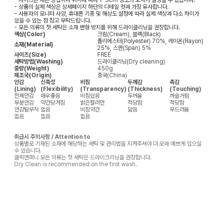
- 상품의 실제 색상은 상세페이지 하단의 디테일 컷과 가장 유사합니다.
- 사용자의 모니터 사양, 휴대폰 기종 및 해상도 설정에 따라 실제 색상과 다소 차이가
있을 수 있는 점 참고 부탁드립니다.
- 모든 의류의 첫 세탁은 소재 변형 방지를 위해 드라이클리닝을 권장합니다.
색상(Color)
크림(Cream), 블랙(Black)
폴리에스터(Polyester) 70%, 레이온(Rayon)
소재(Material)
25%, 스판(Span) 5%
사이즈(Size)
FREE
세탁방법(Washing)
드라이클리닝(Dry cleaning)
중량(Weight)
450g
제조국(Origin)
중국(China)
안감
신축성
비침
두께감
촉감
(Lining)
(Flexibility)
(Transparency)
(Thickness)
(Touching)
전체안감
매우좋음
비침있음
두꺼움
까슬거림
부분안감
약간당겨짐
밝은컬러만
적당함
적당함
안감탈부착
없음
비침약간
얇음
부드러움
없음
없음
없음
취급시 주의사항 / Attention to
상품별로 기재된 소재에 해당하는 세탁 및 관리법을 지켜주셔야 더 오래 예쁘게 입으실
수 있습니다.
클릭앤퍼니 모든 의류는 첫 세탁은 드라이크리닝을 권장합니다.
Dry Clean is recommended on the first wash.