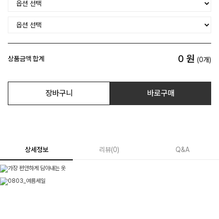
0
원
상품금액 합계
(
0
개)
장바구니
바로구매
상세정보
리뷰
(
0
)
Q&A