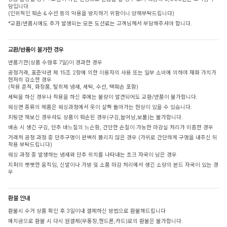
담입니다.
(인위적인 훼손 & 수선 등의 악용을 방지하기 위함이니 양해부탁드립니다)
*교환/반품시에도 추가 발생되는 모든 도선료는 고객님께서 부담해주셔야 합니다.
교환/반품이 불가한 경우
반품기한(상품 수령후 7일)이 경과한 경우
공정거래, 표준약관 제 15조 2항에 의한 이용자의 사용 또는 일부 소비에 의하여 재화 가치가
현저히 감소한 경우
(착용 흔적, 화장품, 탈취제 냄새, 세탁, 수선, 택훼손 포함)
세탁을 하신 경우나 착용을 하신 후에는 불량이 발견되어도 교환/반품이 불가합니다.
워싱면 종류의 제품은 워싱과정에서 옷이 살짝 돌아가는 현상이 있을 수 있습니다.
피팅만 해보신 경우라도 상품이 훼손된 경우(구김,늘어남,보풀)는 불가합니다.
배송 시 생긴 구김, 단추 바느질의 느슨함, 간단한 손질이 가능한 마감실 처리가 미흡한 경우
거래처 공정 과정 중 단추구멍이 완벽히 뚫리지 않은 경우 (가위로 간단하게 구멍을 내주신 뒤
착용 부탁드립니다)
워싱 과정 중 발생하는 냄새와 단추 위치를 나타내는 초크 자국이 남은 경우
지퍼의 뻣뻣한 움직임, 신발이나 가방 및 소품 마감 처리에서 생긴 소량의 본드 자국이 있는 경
우
환불 안내
환불시 수거 상품 확인 후 3일이내 결제하신 방법으로 환불해드립니다
예치금으로 환불 시 다시 원결제(무통장,핸드폰,카드)로의 환불은 불가합니다.