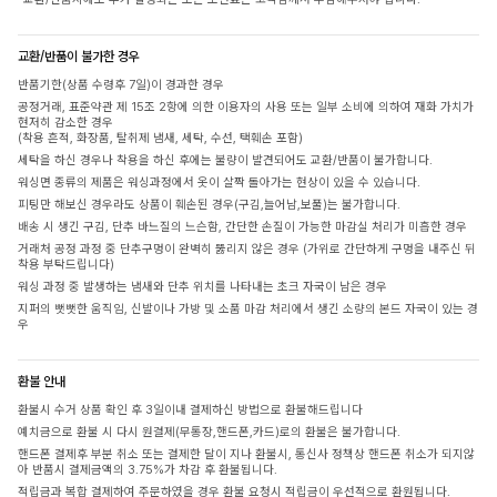
교환/반품이 불가한 경우
반품기한(상품 수령후 7일)이 경과한 경우
공정거래, 표준약관 제 15조 2항에 의한 이용자의 사용 또는 일부 소비에 의하여 재화 가치가
현저히 감소한 경우
(착용 흔적, 화장품, 탈취제 냄새, 세탁, 수선, 택훼손 포함)
세탁을 하신 경우나 착용을 하신 후에는 불량이 발견되어도 교환/반품이 불가합니다.
워싱면 종류의 제품은 워싱과정에서 옷이 살짝 돌아가는 현상이 있을 수 있습니다.
피팅만 해보신 경우라도 상품이 훼손된 경우(구김,늘어남,보풀)는 불가합니다.
배송 시 생긴 구김, 단추 바느질의 느슨함, 간단한 손질이 가능한 마감실 처리가 미흡한 경우
거래처 공정 과정 중 단추구멍이 완벽히 뚫리지 않은 경우 (가위로 간단하게 구멍을 내주신 뒤
착용 부탁드립니다)
워싱 과정 중 발생하는 냄새와 단추 위치를 나타내는 초크 자국이 남은 경우
지퍼의 뻣뻣한 움직임, 신발이나 가방 및 소품 마감 처리에서 생긴 소량의 본드 자국이 있는 경
우
환불 안내
환불시 수거 상품 확인 후 3일이내 결제하신 방법으로 환불해드립니다
예치금으로 환불 시 다시 원결제(무통장,핸드폰,카드)로의 환불은 불가합니다.
핸드폰 결제후 부분 취소 또는 결제한 달이 지나 환불시, 통신사 정책상 핸드폰 취소가 되지않
아 반품시 결제금액의 3.75%가 차감 후 환불됩니다.
적립금과 복합 결제하여 주문하였을 경우 환불 요청시 적립금이 우선적으로 환원됩니다.