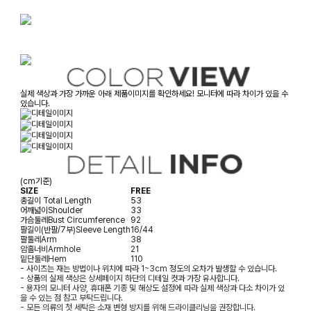
실제 색상과 가장 가까운 아래 제품이미지를 확인하세요! 모니터에 따라 차이가 있을 수
있습니다.
(cm기준)
SIZE
FREE
총길이
Total Length
53
어깨넓이
Shoulder
33
가슴둘레
Bust Circumference
92
팔길이(반팔/7부)
Sleeve Length
16/44
팔둘레
Arm
38
암홀너비
Armhole
21
밑단둘레
Hem
110
- 사이즈는 재는 방법이나 위치에 따라 1~3cm 정도의 오차가 발생할 수 있습니다.
- 상품의 실제 색상은 상세페이지 하단의 디테일 컷과 가장 유사합니다.
- 용자의 모니터 사양, 휴대폰 기종 및 해상도 설정에 따라 실제 색상과 다소 차이가 있
을 수 있는 점 참고 부탁드립니다.
- 모든 의류의 첫 세탁은 소재 변형 방지를 위해 드라이클리닝을 권장합니다.