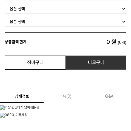
0
원
상품금액 합계
(
0
개)
장바구니
바로구매
상세정보
리뷰
(
0
)
Q&A