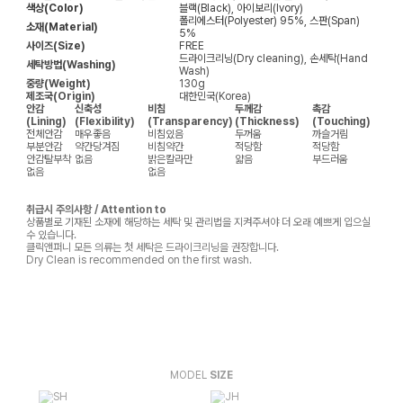
색상(Color)
블랙(Black), 아이보리(Ivory)
폴리에스터(Polyester) 95%, 스판(Span)
소재(Material)
5%
사이즈(Size)
FREE
드라이크리닝(Dry cleaning), 손세탁(Hand
세탁방법(Washing)
Wash)
중량(Weight)
130g
제조국(Origin)
대한민국(Korea)
안감
신축성
비침
두께감
촉감
(Lining)
(Flexibility)
(Transparency)
(Thickness)
(Touching)
전체안감
매우좋음
비침있음
두꺼움
까슬거림
부분안감
약간당겨짐
비침약간
적당함
적당함
안감탈부착
없음
밝은칼라만
얇음
부드러움
없음
없음
취급시 주의사항 / Attention to
상품별로 기재된 소재에 해당하는 세탁 및 관리법을 지켜주셔야 더 오래 예쁘게 입으실
수 있습니다.
클릭앤퍼니 모든 의류는 첫 세탁은 드라이크리닝을 권장합니다.
Dry Clean is recommended on the first wash.
MODEL
SIZE