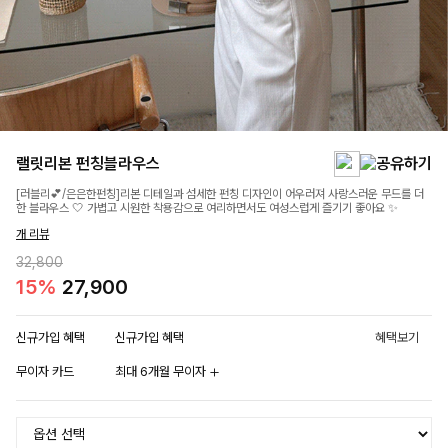
랠릿리본 펀칭블라우스
[러블리💕/은은한펀칭]리본 디테일과 섬세한 펀칭 디자인이 어우러져 사랑스러운 무드를 더
한 블라우스 🤍 가볍고 시원한 착용감으로 여리하면서도 여성스럽게 즐기기 좋아요 ✨
개 리뷰
32,800
15%
27,900
신규가입 혜택
신규가입 혜택
혜택보기
무이자 카드
최대 6개월 무이자