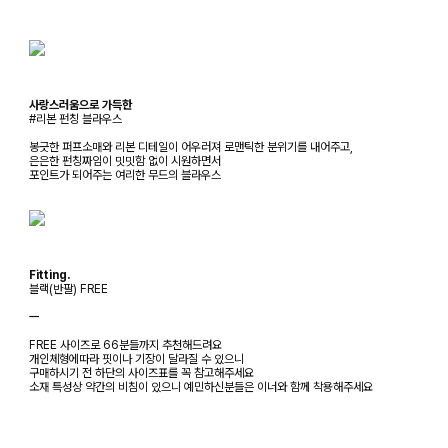
사랑스러움으로 가득한
#리본 펀칭 블라우스
봉긋한 퍼프소매와 리본 디테일이 어우러져 로맨틱한 분위기를 내어주고,
은은한 펀칭짜임이 밋밋함 없이 시원하면서
포인트가 되어주는 여리한 무드의 블라우스
Fitting.
블랙(반팔) FREE
ㅡ
FREE 사이즈로 66분들까지 추천해드려요
개인체형에따라 핏이나 기장이 달라질 수 있으니
구매하시기 전 하단의 사이즈표를 꼭 참고해주세요
소재 특성상 약간의 비침이 있으니 예민하신분들은 이너와 함께 착용해주세요