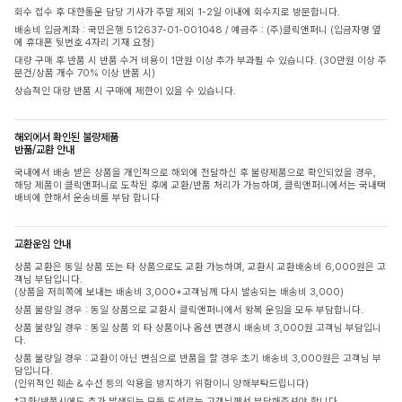
회수 접수 후 대한통운 담당 기사가 주말 제외 1-2일 이내에 회수지로 방문합니다.
배송비 입금계좌 : 국민은행 512637-01-001048 / 예금주 : (주)클릭앤퍼니 (입금자명 옆
에 휴대폰 뒷번호 4자리 기재 요청)
대량 구매 후 반품 시 반품 수거 비용이 1만원 이상 추가 부과될 수 있습니다. (30만원 이상 주
문건/상품 개수 70% 이상 반품 시)
상습적인 대량 반품 시 구매에 제한이 있을 수 있습니다.
해외에서 확인된 불량제품
반품/교환 안내
국내에서 배송 받은 상품을 개인적으로 해외에 전달하신 후 불량제품으로 확인되었을 경우,
해당 제품이 클릭앤퍼니로 도착된 후에 교환/반품 처리가 가능하며, 클릭앤퍼니에서는 국내택
배비에 한해서 운송비를 부담 합니다
교환운임 안내
상품 교환은 동일 상품 또는 타 상품으로도 교환 가능하며, 교환시 교환배송비 6,000원은 고
객님 부담입니다.
(상품을 저희쪽에 보내는 배송비 3,000+고객님께 다시 발송되는 배송비 3,000)
상품 불량일 경우 : 동일 상품으로 교환시 클릭앤퍼니에서 왕복 운임을 모두 부담합니다.
상품 불량일 경우 : 동일 상품 외 타 상품이나 옵션 변경시 배송비 3,000원 고객님 부담입니
다.
상품 불량일 경우 : 교환이 아닌 변심으로 반품을 할 경우 초기 배송비 3,000원은 고객님 부
담입니다.
(인위적인 훼손 & 수선 등의 악용을 방지하기 위함이니 양해부탁드립니다)
*교환/반품시에도 추가 발생되는 모든 도선료는 고객님께서 부담해주셔야 합니다.