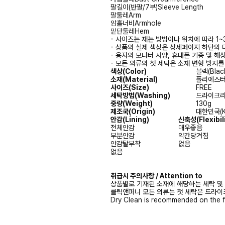
팔길이(반팔/7부)
Sleeve Length
팔둘레
Arm
암홀너비
Armhole
밑단둘레
Hem
- 사이즈는 재는 방법이나 위치에 따라 1~
- 상품의 실제 색상은 상세페이지 하단의 
- 용자의 모니터 사양, 휴대폰 기종 및 해
- 모든 의류의 첫 세탁은 소재 변형 방지
색상(Color)
블랙(Blac
소재(Material)
폴리에스터(P
사이즈(Size)
FREE
세탁방법(Washing)
드라이크리닝(
중량(Weight)
130g
제조국(Origin)
대한민국(K
안감
(Lining)
신축성
(Flexibil
전체안감
매우좋음
부분안감
약간당겨짐
안감탈부착
없음
없음
취급시 주의사항 / Attention to
상품별로 기재된 소재에 해당하는 세탁 및
클릭앤퍼니 모든 의류는 첫 세탁은 드라이
Dry Clean is recommended on the f