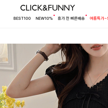
BEST100
NEW10%
휴가 전 빠른배송
여름특가~