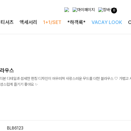
0
티셔츠
액세서리
1+1/SET
*하객룩*
VACAY LOOK
블라우스
]리본 디테일과 섬세한 펀칭 디자인이 어우러져 사랑스러운 무드를 더한 블라우스 🤍 가볍고 
성스럽게 즐기기 좋아요 ✨
BL86123