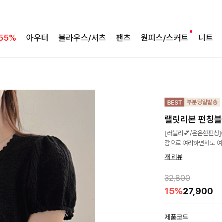
55%
아우터
블라우스/셔츠
팬츠
원피스/스커트
니트
랠릿리본 펀칭
[러블리💕/은은한펀칭
감으로 여리하면서도 여
개 리뷰
32,800
15%
27,900
제품코드