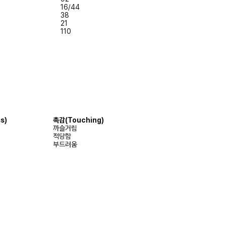
16/44
38
21
110
s)
촉감
(Touching)
까슬거림
적당함
부드러움