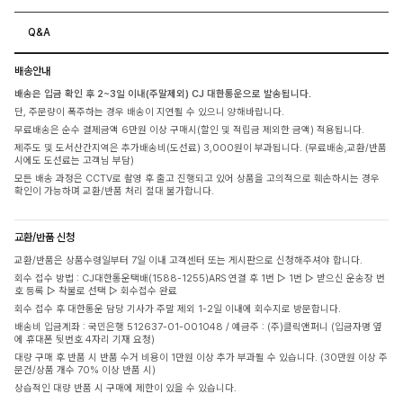
Q&A
배송안내
배송은 입금 확인 후 2~3일 이내(주말제외) CJ 대한통운으로 발송됩니다.
단, 주문량이 폭주하는 경우 배송이 지연될 수 있으니 양해바랍니다.
무료배송은 순수 결제금액 6만원 이상 구매시(할인 및 적립금 제외한 금액) 적용됩니다.
제주도 및 도서산간지역은 추가배송비(도선료) 3,000원이 부과됩니다. (무료배송,교환/반품
시에도 도선료는 고객님 부담)
모든 배송 과정은 CCTV로 촬영 후 출고 진행되고 있어 상품을 고의적으로 훼손하시는 경우
확인이 가능하며 교환/반품 처리 절대 불가합니다.
교환/반품 신청
교환/반품은 상품수령일부터 7일 이내 고객센터 또는 게시판으로 신청해주셔야 합니다.
회수 접수 방법 : CJ대한통운택배(1588-1255)ARS 연결 후 1번 ▷ 1번 ▷ 받으신 운송장 번
호 등록 ▷ 착불로 선택 ▷ 회수접수 완료
회수 접수 후 대한통운 담당 기사가 주말 제외 1-2일 이내에 회수지로 방문합니다.
배송비 입금계좌 : 국민은행 512637-01-001048 / 예금주 : (주)클릭앤퍼니 (입금자명 옆
에 휴대폰 뒷번호 4자리 기재 요청)
대량 구매 후 반품 시 반품 수거 비용이 1만원 이상 추가 부과될 수 있습니다. (30만원 이상 주
문건/상품 개수 70% 이상 반품 시)
상습적인 대량 반품 시 구매에 제한이 있을 수 있습니다.