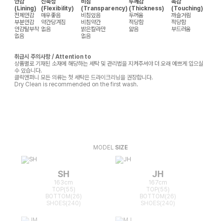
안감
신축성
비침
두께감
촉감
(Lining)
(Flexibility)
(Transparency)
(Thickness)
(Touching)
전체안감
매우좋음
비침있음
두꺼움
까슬거림
부분안감
약간당겨짐
비침약간
적당함
적당함
안감탈부착
없음
밝은칼라만
얇음
부드러움
없음
없음
취급시 주의사항 / Attention to
상품별로 기재된 소재에 해당하는 세탁 및 관리법을 지켜주셔야 더 오래 예쁘게 입으실
수 있습니다.
클릭앤퍼니 모든 의류는 첫 세탁은 드라이크리닝을 권장합니다.
Dry Clean is recommended on the first wash.
MODEL
SIZE
SH
JH
163cm
167cm
TOP(55)
TOP(55)
BOTTOM(26)
BOTTOM(26)
SHOES(240)
SHOES(240)