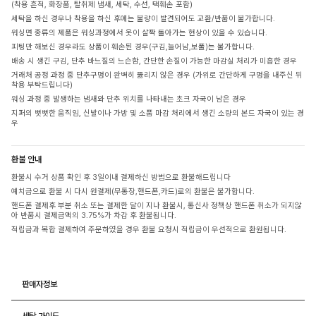
(착용 흔적, 화장품, 탈취제 냄새, 세탁, 수선, 택훼손 포함)
세탁을 하신 경우나 착용을 하신 후에는 불량이 발견되어도 교환/반품이 불가합니다.
워싱면 종류의 제품은 워싱과정에서 옷이 살짝 돌아가는 현상이 있을 수 있습니다.
피팅만 해보신 경우라도 상품이 훼손된 경우(구김,늘어남,보풀)는 불가합니다.
배송 시 생긴 구김, 단추 바느질의 느슨함, 간단한 손질이 가능한 마감실 처리가 미흡한 경우
거래처 공정 과정 중 단추구멍이 완벽히 뚫리지 않은 경우 (가위로 간단하게 구멍을 내주신 뒤
착용 부탁드립니다)
워싱 과정 중 발생하는 냄새와 단추 위치를 나타내는 초크 자국이 남은 경우
지퍼의 뻣뻣한 움직임, 신발이나 가방 및 소품 마감 처리에서 생긴 소량의 본드 자국이 있는 경
우
환불 안내
환불시 수거 상품 확인 후 3일이내 결제하신 방법으로 환불해드립니다
예치금으로 환불 시 다시 원결제(무통장,핸드폰,카드)로의 환불은 불가합니다.
핸드폰 결제후 부분 취소 또는 결제한 달이 지나 환불시, 통신사 정책상 핸드폰 취소가 되지않
아 반품시 결제금액의 3.75%가 차감 후 환불됩니다.
적립금과 복합 결제하여 주문하였을 경우 환불 요청시 적립금이 우선적으로 환원됩니다.
판매자정보
세탁 가이드