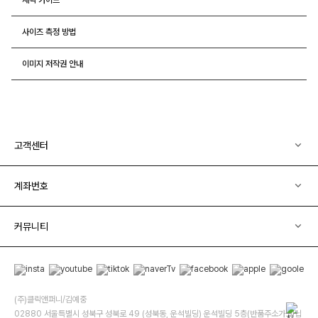
사이즈 측정 방법
이미지 저작권 안내
고객센터
계좌번호
커뮤니티
(주)클릭앤퍼니/김예중
02880 서울특별시 성북구 성북로 49 (성북동, 운석빌딩) 운석빌딩 5층(반품주소가 아닙