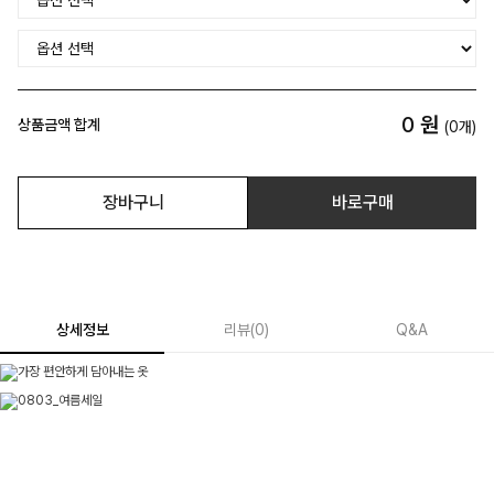
0
원
상품금액 합계
(
0
개)
장바구니
바로구매
상세정보
리뷰
(
0
)
Q&A