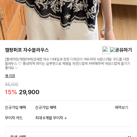
캘팡퍼프 자수블라우스
[플레어핏/체형커버]섬세한 자수 디테일과 캉캉 디자인이 어우러져 사랑스러운 무드를 더한
블라우스 🤍 풍성하게 퍼지는 실루엣으로 체형을 자연스럽게 커버해주며 여성스럽게 즐기기
좋아요 ✨
개 리뷰
35,100
15%
29,900
신규가입 혜택
신규가입 혜택
혜택보기
무이자 카드
최대 6개월 무이자