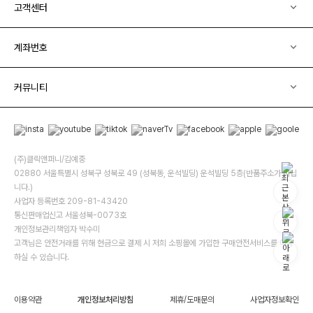
고객센터
계좌번호
커뮤니티
(주)클릭앤퍼니/김예중
02880 서울특별시 성북구 성북로 49 (성북동, 운석빌딩) 운석빌딩 5층(반품주소가 아닙
니다.)
사업자 등록번호 209-81-43420
통신판매업신고 서울성북-0073호
개인정보관리책임자 박수미
고객님은 안전거래를 위해 현금으로 결제 시 저희 소핑몰에 가입한 구매안전서비스를 이용
하실 수 있습니다.
이용약관
개인정보처리방침
제휴/도매문의
사업자정보확인