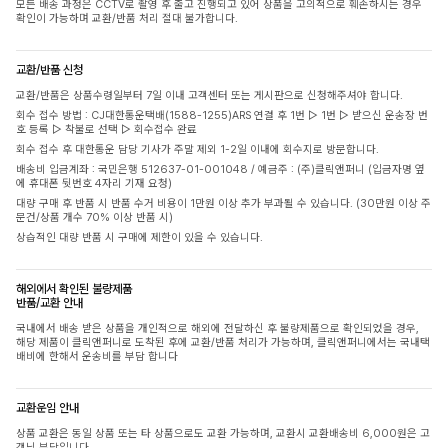
모든 배송 과정은 CCTV로 촬영 후 출고 진행되고 있어 상품을 고의적으로 훼손하시는 경우
확인이 가능하며 교환/반품 처리 절대 불가합니다.
교환/반품 신청
교환/반품은 상품수령일부터 7일 이내 고객센터 또는 게시판으로 신청해주셔야 합니다.
회수 접수 방법 : CJ대한통운택배(1588-1255)ARS 연결 후 1번 ▷ 1번 ▷ 받으신 운송장 번
호 등록 ▷ 착불로 선택 ▷ 회수접수 완료
회수 접수 후 대한통운 담당 기사가 주말 제외 1-2일 이내에 회수지로 방문합니다.
배송비 입금계좌 : 국민은행 512637-01-001048 / 예금주 : (주)클릭앤퍼니 (입금자명 옆
에 휴대폰 뒷번호 4자리 기재 요청)
대량 구매 후 반품 시 반품 수거 비용이 1만원 이상 추가 부과될 수 있습니다. (30만원 이상 주
문건/상품 개수 70% 이상 반품 시)
상습적인 대량 반품 시 구매에 제한이 있을 수 있습니다.
해외에서 확인된 불량제품
반품/교환 안내
국내에서 배송 받은 상품을 개인적으로 해외에 전달하신 후 불량제품으로 확인되었을 경우,
해당 제품이 클릭앤퍼니로 도착된 후에 교환/반품 처리가 가능하며, 클릭앤퍼니에서는 국내택
배비에 한해서 운송비를 부담 합니다
교환운임 안내
상품 교환은 동일 상품 또는 타 상품으로도 교환 가능하며, 교환시 교환배송비 6,000원은 고
객님 부담입니다.