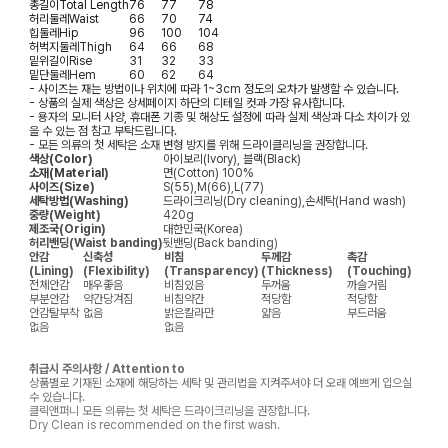
총길이
Total Length
76
77
78
허리둘레
Waist
66
70
74
힙둘레
Hip
96
100
104
허벅지둘레
Thigh
64
66
68
밑위길이
Rise
31
32
33
밑단둘레
Hem
60
62
64
- 사이즈는 재는 방법이나 위치에 따라 1~3cm 정도의 오차가 발생할 수 있습니다.
- 상품의 실제 색상은 상세페이지 하단의 디테일 컷과 가장 유사합니다.
- 용자의 모니터 사양, 휴대폰 기종 및 해상도 설정에 따라 실제 색상과 다소 차이가 있
을 수 있는 점 참고 부탁드립니다.
- 모든 의류의 첫 세탁은 소재 변형 방지를 위해 드라이클리닝을 권장합니다.
색상(Color)
아이보리(Ivory), 블랙(Black)
소재(Material)
면(Cotton) 100%
사이즈(Size)
S(55),M(66),L(77)
세탁방법(Washing)
드라이크리닝(Dry cleaning),손세탁(Hand wash)
중량(Weight)
420g
제조국(Origin)
대한민국(Korea)
허리밴딩(Waist banding)
뒷밴딩(Back banding)
안감
신축성
비침
두께감
촉감
(Lining)
(Flexibility)
(Transparency)
(Thickness)
(Touching)
전체안감
매우좋음
비침있음
두꺼움
까슬거림
부분안감
약간당겨짐
비침약간
적당함
적당함
안감탈부착
없음
밝은칼라만
얇음
부드러움
없음
없음
취급시 주의사항 / Attention to
상품별로 기재된 소재에 해당하는 세탁 및 관리법을 지켜주셔야 더 오래 예쁘게 입으실
수 있습니다.
클릭앤퍼니 모든 의류는 첫 세탁은 드라이크리닝을 권장합니다.
Dry Clean is recommended on the first wash.