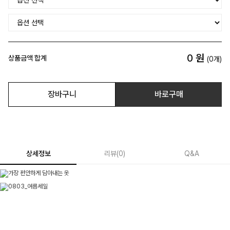
0
원
상품금액 합계
(
0
개)
장바구니
바로구매
상세정보
리뷰
(
0
)
Q&A