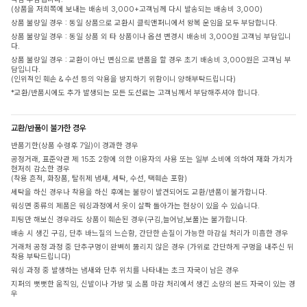
(상품을 저희쪽에 보내는 배송비 3,000+고객님께 다시 발송되는 배송비 3,000)
상품 불량일 경우 : 동일 상품으로 교환시 클릭앤퍼니에서 왕복 운임을 모두 부담합니다.
상품 불량일 경우 : 동일 상품 외 타 상품이나 옵션 변경시 배송비 3,000원 고객님 부담입니
다.
상품 불량일 경우 : 교환이 아닌 변심으로 반품을 할 경우 초기 배송비 3,000원은 고객님 부
담입니다.
(인위적인 훼손 & 수선 등의 악용을 방지하기 위함이니 양해부탁드립니다)
*교환/반품시에도 추가 발생되는 모든 도선료는 고객님께서 부담해주셔야 합니다.
교환/반품이 불가한 경우
반품기한(상품 수령후 7일)이 경과한 경우
공정거래, 표준약관 제 15조 2항에 의한 이용자의 사용 또는 일부 소비에 의하여 재화 가치가
현저히 감소한 경우
(착용 흔적, 화장품, 탈취제 냄새, 세탁, 수선, 택훼손 포함)
세탁을 하신 경우나 착용을 하신 후에는 불량이 발견되어도 교환/반품이 불가합니다.
워싱면 종류의 제품은 워싱과정에서 옷이 살짝 돌아가는 현상이 있을 수 있습니다.
피팅만 해보신 경우라도 상품이 훼손된 경우(구김,늘어남,보풀)는 불가합니다.
배송 시 생긴 구김, 단추 바느질의 느슨함, 간단한 손질이 가능한 마감실 처리가 미흡한 경우
거래처 공정 과정 중 단추구멍이 완벽히 뚫리지 않은 경우 (가위로 간단하게 구멍을 내주신 뒤
착용 부탁드립니다)
워싱 과정 중 발생하는 냄새와 단추 위치를 나타내는 초크 자국이 남은 경우
지퍼의 뻣뻣한 움직임, 신발이나 가방 및 소품 마감 처리에서 생긴 소량의 본드 자국이 있는 경
우