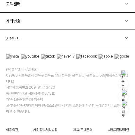
고객센터
계좌번호
커뮤니티
(주)클릭앤퍼니/김예중
02880 서울특별시 성북구 성북로 49 (성북동, 운석빌딩) 운석빌딩 5층(반품주소가 아닙
니다.)
사업자 등록번호 209-81-43420
통신판매업신고 서울성북-0073호
개인정보관리책임자 박수미
고객님은 안전거래를 위해 현금으로 결제 시 저희 소핑몰에 가입한 구매안전서비스를 이용
하실 수 있습니다.
이용약관
개인정보처리방침
제휴/도매문의
사업자정보확인