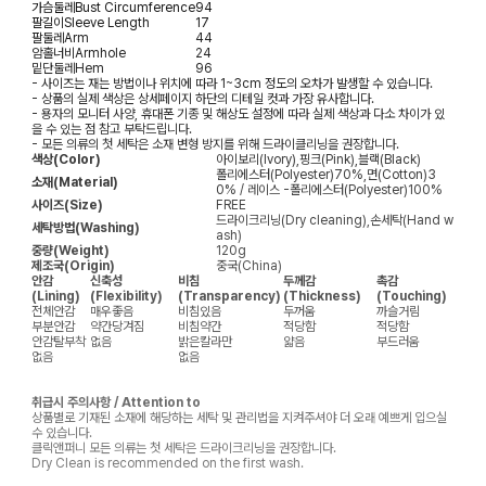
가슴둘레
Bust Circumference
94
팔길이
Sleeve Length
17
팔둘레
Arm
44
암홀너비
Armhole
24
밑단둘레
Hem
96
- 사이즈는 재는 방법이나 위치에 따라 1~3cm 정도의 오차가 발생할 수 있습니다.
- 상품의 실제 색상은 상세페이지 하단의 디테일 컷과 가장 유사합니다.
- 용자의 모니터 사양, 휴대폰 기종 및 해상도 설정에 따라 실제 색상과 다소 차이가 있
을 수 있는 점 참고 부탁드립니다.
- 모든 의류의 첫 세탁은 소재 변형 방지를 위해 드라이클리닝을 권장합니다.
색상(Color)
아이보리(Ivory),핑크(Pink),블랙(Black)
폴리에스터(Polyester)70%,면(Cotton)3
소재(Material)
0% / 레이스 -폴리에스터(Polyester)100%
사이즈(Size)
FREE
드라이크리닝(Dry cleaning),손세탁(Hand w
세탁방법(Washing)
ash)
중량(Weight)
120g
제조국(Origin)
중국(China)
안감
신축성
비침
두께감
촉감
(Lining)
(Flexibility)
(Transparency)
(Thickness)
(Touching)
전체안감
매우좋음
비침있음
두꺼움
까슬거림
부분안감
약간당겨짐
비침약간
적당함
적당함
안감탈부착
없음
밝은칼라만
얇음
부드러움
없음
없음
취급시 주의사항 / Attention to
상품별로 기재된 소재에 해당하는 세탁 및 관리법을 지켜주셔야 더 오래 예쁘게 입으실
수 있습니다.
클릭앤퍼니 모든 의류는 첫 세탁은 드라이크리닝을 권장합니다.
Dry Clean is recommended on the first wash.