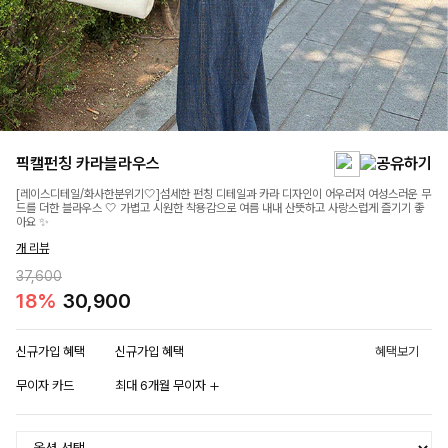
픽캘펀칭 카라블라우스
[레이스디테일/화사한분위기🤍]섬세한 펀칭 디테일과 카라 디자인이 어우러져 여성스러운 무
드를 더한 블라우스 🤍 가볍고 시원한 착용감으로 여름 내내 산뜻하고 사랑스럽게 즐기기 좋
아요 ✨
개 리뷰
37,600
18%
30,900
신규가입 혜택
신규가입 혜택
혜택보기
무이자 카드
최대 6개월 무이자