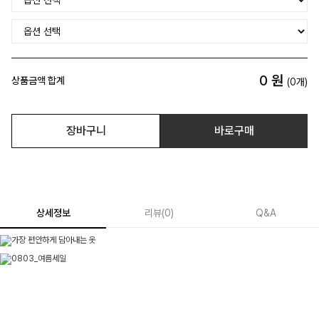
0
원
상품금액 합계
(
0
개)
장바구니
바로구매
상세정보
리뷰
(
0
)
Q&A