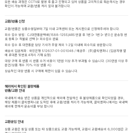
모든 배송 과정은 CCTV로 촬영 후 출고 진행되고 있어 상품을 고의적으로 훼손하시는 경우
확인이 가능하며 교환/반품 처리 절대 불가합니다.
교환/반품 신청
교환/반품은 상품수령일부터 7일 이내 고객센터 또는 게시판으로 신청해주셔야 합니다.
회수 접수 방법 : CJ대한통운택배(1588-1255)ARS 연결 후 1번 ▷ 1번 ▷ 받으신 운송장 번
호 등록 ▷ 착불로 선택 ▷ 회수접수 완료
회수 접수 후 대한통운 담당 기사가 주말 제외 1-2일 이내에 회수지로 방문합니다.
배송비 입금계좌 : 국민은행 512637-01-001048 / 예금주 : (주)클릭앤퍼니 (입금자명 옆
에 휴대폰 뒷번호 4자리 기재 요청)
대량 구매 후 반품 시 반품 수거 비용이 1만원 이상 추가 부과될 수 있습니다. (30만원 이상 주
문건/상품 개수 70% 이상 반품 시)
상습적인 대량 반품 시 구매에 제한이 있을 수 있습니다.
해외에서 확인된 불량제품
반품/교환 안내
국내에서 배송 받은 상품을 개인적으로 해외에 전달하신 후 불량제품으로 확인되었을 경우,
해당 제품이 클릭앤퍼니로 도착된 후에 교환/반품 처리가 가능하며, 클릭앤퍼니에서는 국내택
배비에 한해서 운송비를 부담 합니다
교환운임 안내
상품 교환은 동일 상품 또는 타 상품으로도 교환 가능하며, 교환시 교환배송비 6,000원은 고