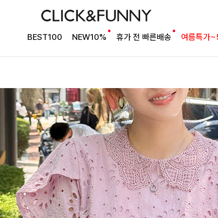
BEST100
NEW10%
휴가 전 빠른배송
여름특가~