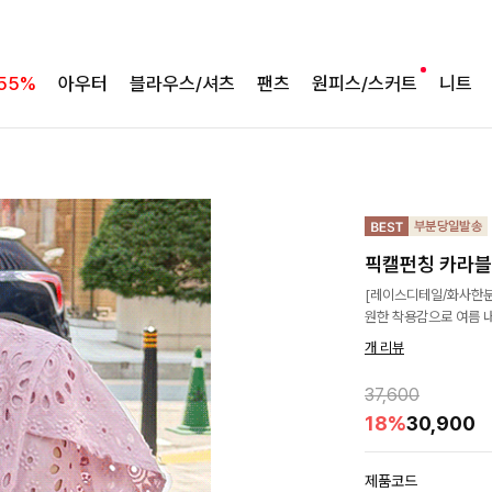
55%
아우터
블라우스/셔츠
팬츠
원피스/스커트
니트
픽캘펀칭 카라
[레이스디테일/화사한분
원한 착용감으로 여름 
개 리뷰
37,600
18%
30,900
제품코드