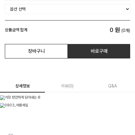
0
원
상품금액 합계
(
0
개)
장바구니
바로구매
상세정보
리뷰
(
0
)
Q&A