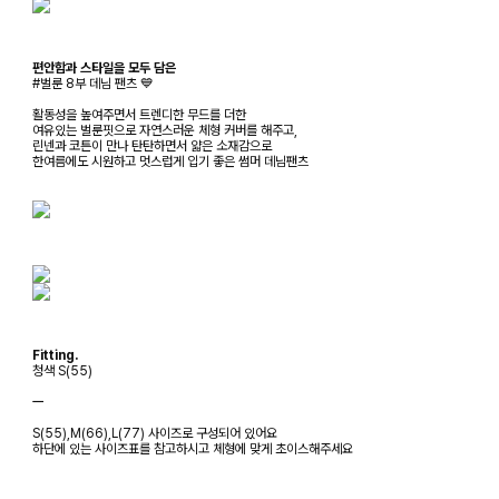
편안함과 스타일을 모두 담은
#벌룬 8부 데님 팬츠 💙
활동성을 높여주면서 트렌디한 무드를 더한
여유있는 벌룬핏으로 자연스러운 체형 커버를 해주고,
린넨과 코튼이 만나 탄탄하면서 얇은 소재감으로
한여름에도 시원하고 멋스럽게 입기 좋은 썸머 데님팬츠
Fitting.
청색 S(55)
ㅡ
S(55),M(66),L(77) 사이즈로 구성되어 있어요
하단에 있는 사이즈표를 참고하시고 체형에 맞게 초이스해주세요