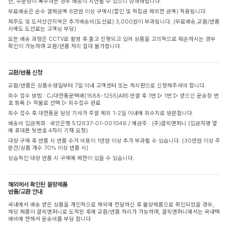
단, 주문량이 폭주하는 경우 배송이 지연될 수 있으니 양해바랍니다.
무료배송은 순수 결제금액 6만원 이상 구매시(할인 및 적립금 제외한 금액) 적용됩니다.
제주도 및 도서산간지역은 추가배송비(도선료) 3,000원이 부과됩니다. (무료배송,교환/반품
시에도 도선료는 고객님 부담)
모든 배송 과정은 CCTV로 촬영 후 출고 진행되고 있어 상품을 고의적으로 훼손하시는 경우
확인이 가능하며 교환/반품 처리 절대 불가합니다.
교환/반품 신청
교환/반품은 상품수령일부터 7일 이내 고객센터 또는 게시판으로 신청해주셔야 합니다.
회수 접수 방법 : CJ대한통운택배(1588-1255)ARS 연결 후 1번 ▷ 1번 ▷ 받으신 운송장 번
호 등록 ▷ 착불로 선택 ▷ 회수접수 완료
회수 접수 후 대한통운 담당 기사가 주말 제외 1-2일 이내에 회수지로 방문합니다.
배송비 입금계좌 : 국민은행 512637-01-001048 / 예금주 : (주)클릭앤퍼니 (입금자명 옆
에 휴대폰 뒷번호 4자리 기재 요청)
대량 구매 후 반품 시 반품 수거 비용이 1만원 이상 추가 부과될 수 있습니다. (30만원 이상 주
문건/상품 개수 70% 이상 반품 시)
상습적인 대량 반품 시 구매에 제한이 있을 수 있습니다.
해외에서 확인된 불량제품
반품/교환 안내
국내에서 배송 받은 상품을 개인적으로 해외에 전달하신 후 불량제품으로 확인되었을 경우,
해당 제품이 클릭앤퍼니로 도착된 후에 교환/반품 처리가 가능하며, 클릭앤퍼니에서는 국내택
배비에 한해서 운송비를 부담 합니다