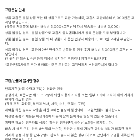
교환운임 안내
상품 교환은 동일 상품 또는 타 상품으로도 교환 가능하며, 교환시 교환배송비 6,000원은 고
객님 부담입니다.
(상품을 저희쪽에 보내는 배송비 3,000+고객님께 다시 발송되는 배송비 3,000)
상품 불량일 경우 : 동일 상품으로 교환시 클릭앤퍼니에서 왕복 운임을 모두 부담합니다.
상품 불량일 경우 : 동일 상품 외 타 상품이나 옵션 변경시 배송비 3,000원 고객님 부담입니
다.
상품 불량일 경우 : 교환이 아닌 변심으로 반품을 할 경우 초기 배송비 3,000원은 고객님 부
담입니다.
(인위적인 훼손 & 수선 등의 악용을 방지하기 위함이니 양해부탁드립니다)
*교환/반품시에도 추가 발생되는 모든 도선료는 고객님께서 부담해주셔야 합니다.
교환/반품이 불가한 경우
반품기한(상품 수령후 7일)이 경과한 경우
공정거래, 표준약관 제 15조 2항에 의한 이용자의 사용 또는 일부 소비에 의하여 재화 가치가
현저히 감소한 경우
(착용 흔적, 화장품, 탈취제 냄새, 세탁, 수선, 택훼손 포함)
세탁을 하신 경우나 착용을 하신 후에는 불량이 발견되어도 교환/반품이 불가합니다.
워싱면 종류의 제품은 워싱과정에서 옷이 살짝 돌아가는 현상이 있을 수 있습니다.
피팅만 해보신 경우라도 상품이 훼손된 경우(구김,늘어남,보풀)는 불가합니다.
배송 시 생긴 구김, 단추 바느질의 느슨함, 간단한 손질이 가능한 마감실 처리가 미흡한 경우
거래처 공정 과정 중 단추구멍이 완벽히 뚫리지 않은 경우 (가위로 간단하게 구멍을 내주신 뒤
착용 부탁드립니다)