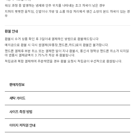
워싱 과정 중 발생하는 냄새와 단추 위치를 나타내는 초크 자국이 남은 경우
지퍼의 뻣뻣한 움직임, 신발이나 가방 및 소품 마감 처리에서 생긴 소량의 본드 자국이 있는 경
우
환불 안내
환불시 수거 상품 확인 후 3일이내 결제하신 방법으로 환불해드립니다
예치금으로 환불 시 다시 원결제(무통장,핸드폰,카드)로의 환불은 불가합니다.
핸드폰 결제후 부분 취소 또는 결제한 달이 지나 환불시, 통신사 정책상 핸드폰 취소가 되지않
아 반품시 결제금액의 3.75%가 차감 후 환불됩니다.
적립금과 복합 결제하여 주문하였을 경우 환불 요청시 적립금이 우선적으로 환원됩니다.
판매자정보
세탁 가이드
사이즈 측정 방법
이미지 저작권 안내