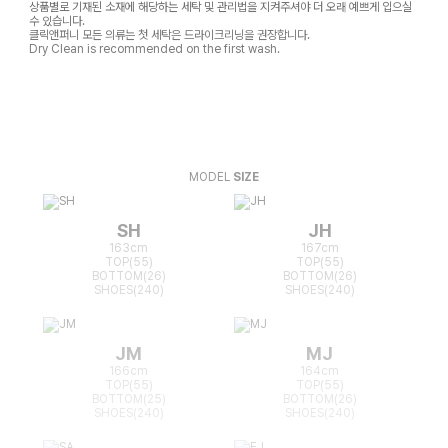
상품별로 기재된 소재에 해당하는 세탁 및 관리법을 지켜주셔야 더 오래 예쁘게 입으실
수 있습니다.
클릭앤퍼니 모든 의류는 첫 세탁은 드라이크리닝을 권장합니다.
Dry Clean is recommended on the first wash.
MODEL
SIZE
SH
JH
163cm
167cm
TOP(55)
TOP(55)
BOTTOM(26)
BOTTOM(26)
SHOES(240)
SHOES(240)
JM
MJ
166cm
164cm
TOP(55)
TOP(55)
BOTTOM(25)
BOTTOM(26)
SHOES(240)
SHOES(240)