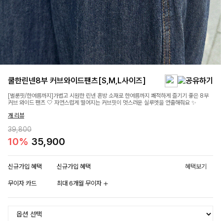
쿨한린넨8부 커브와이드팬츠[S,M,L사이즈]
[벌룬핏/한여름까지]가볍고 시원한 린넨 혼방 소재로 한여름까지 쾌적하게 즐기기 좋은 8부
커브 와이드 팬츠 🤍 자연스럽게 떨어지는 커브핏이 멋스러운 실루엣을 연출해줘요 ✨
개 리뷰
39,800
10%
35,900
신규가입 혜택
신규가입 혜택
혜택보기
무이자 카드
최대 6개월 무이자