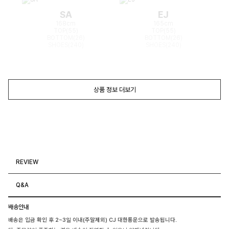
SA
EJ
168cm
165cm
TOP(55)
TOP(55)
BOTTOM(26)
BOTTOM(26)
SHOES(240)
SHOES(240)
상품 정보 더보기
REVIEW
Q&A
배송안내
배송은 입금 확인 후 2~3일 이내(주말제외) CJ 대한통운으로 발송됩니다.