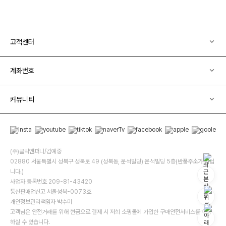
고객센터
계좌번호
커뮤니티
(주)클릭앤퍼니/김예중
02880 서울특별시 성북구 성북로 49 (성북동, 운석빌딩) 운석빌딩 5층(반품주소가 아닙
니다.)
사업자 등록번호 209-81-43420
통신판매업신고 서울성북-0073호
개인정보관리책임자 박수미
고객님은 안전거래를 위해 현금으로 결제 시 저희 소핑몰에 가입한 구매안전서비스를 이용
하실 수 있습니다.