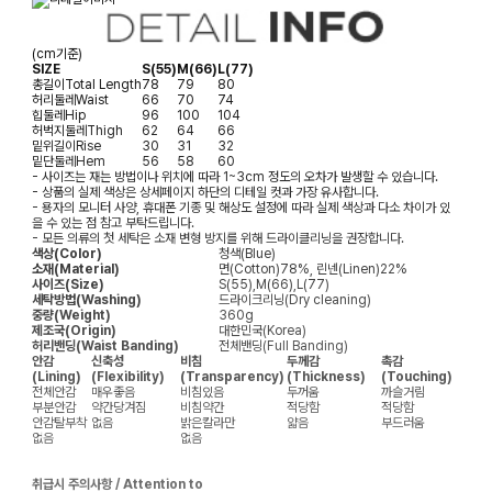
(cm기준)
SIZE
S(55)
M(66)
L(77)
총길이
Total Length
78
79
80
허리둘레
Waist
66
70
74
힙둘레
Hip
96
100
104
허벅지둘레
Thigh
62
64
66
밑위길이
Rise
30
31
32
밑단둘레
Hem
56
58
60
- 사이즈는 재는 방법이나 위치에 따라 1~3cm 정도의 오차가 발생할 수 있습니다.
- 상품의 실제 색상은 상세페이지 하단의 디테일 컷과 가장 유사합니다.
- 용자의 모니터 사양, 휴대폰 기종 및 해상도 설정에 따라 실제 색상과 다소 차이가 있
을 수 있는 점 참고 부탁드립니다.
- 모든 의류의 첫 세탁은 소재 변형 방지를 위해 드라이클리닝을 권장합니다.
색상(Color)
청색(Blue)
소재(Material)
면(Cotton)78%, 린넨(Linen)22%
사이즈(Size)
S(55),M(66),L(77)
세탁방법(Washing)
드라이크리닝(Dry cleaning)
중량(Weight)
360g
제조국(Origin)
대한민국(Korea)
허리밴딩(Waist Banding)
전체밴딩(Full Banding)
안감
신축성
비침
두께감
촉감
(Lining)
(Flexibility)
(Transparency)
(Thickness)
(Touching)
전체안감
매우좋음
비침있음
두꺼움
까슬거림
부분안감
약간당겨짐
비침약간
적당함
적당함
안감탈부착
없음
밝은칼라만
얇음
부드러움
없음
없음
취급시 주의사항 / Attention to