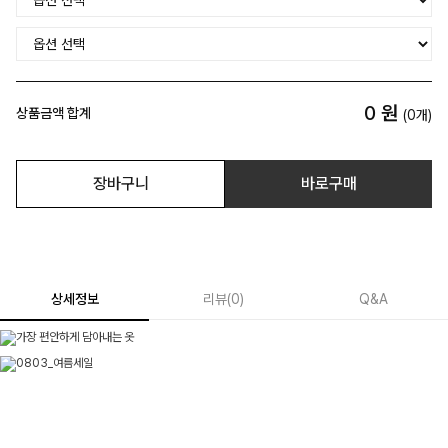
0
원
상품금액 합계
(
0
개)
장바구니
바로구매
상세정보
리뷰
(
0
)
Q&A