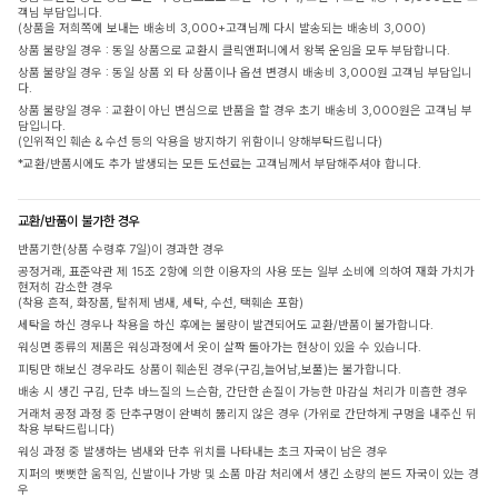
객님 부담입니다.
(상품을 저희쪽에 보내는 배송비 3,000+고객님께 다시 발송되는 배송비 3,000)
상품 불량일 경우 : 동일 상품으로 교환시 클릭앤퍼니에서 왕복 운임을 모두 부담합니다.
상품 불량일 경우 : 동일 상품 외 타 상품이나 옵션 변경시 배송비 3,000원 고객님 부담입니
다.
상품 불량일 경우 : 교환이 아닌 변심으로 반품을 할 경우 초기 배송비 3,000원은 고객님 부
담입니다.
(인위적인 훼손 & 수선 등의 악용을 방지하기 위함이니 양해부탁드립니다)
*교환/반품시에도 추가 발생되는 모든 도선료는 고객님께서 부담해주셔야 합니다.
교환/반품이 불가한 경우
반품기한(상품 수령후 7일)이 경과한 경우
공정거래, 표준약관 제 15조 2항에 의한 이용자의 사용 또는 일부 소비에 의하여 재화 가치가
현저히 감소한 경우
(착용 흔적, 화장품, 탈취제 냄새, 세탁, 수선, 택훼손 포함)
세탁을 하신 경우나 착용을 하신 후에는 불량이 발견되어도 교환/반품이 불가합니다.
워싱면 종류의 제품은 워싱과정에서 옷이 살짝 돌아가는 현상이 있을 수 있습니다.
피팅만 해보신 경우라도 상품이 훼손된 경우(구김,늘어남,보풀)는 불가합니다.
배송 시 생긴 구김, 단추 바느질의 느슨함, 간단한 손질이 가능한 마감실 처리가 미흡한 경우
거래처 공정 과정 중 단추구멍이 완벽히 뚫리지 않은 경우 (가위로 간단하게 구멍을 내주신 뒤
착용 부탁드립니다)
워싱 과정 중 발생하는 냄새와 단추 위치를 나타내는 초크 자국이 남은 경우
지퍼의 뻣뻣한 움직임, 신발이나 가방 및 소품 마감 처리에서 생긴 소량의 본드 자국이 있는 경
우