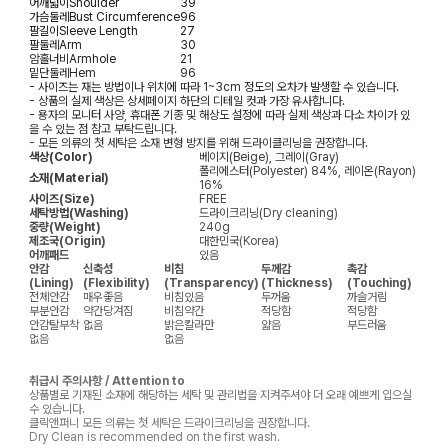
어깨넓이
Shoulder
39
가슴둘레
Bust Circumference
96
팔길이
Sleeve Length
27
팔둘레
Arm
30
암홀너비
Armhole
21
밑단둘레
Hem
96
- 사이즈는 재는 방법이나 위치에 따라 1~3cm 정도의 오차가 발생할 수 있습니다.
- 상품의 실제 색상은 상세페이지 하단의 디테일 컷과 가장 유사합니다.
- 용자의 모니터 사양, 휴대폰 기종 및 해상도 설정에 따라 실제 색상과 다소 차이가 있
을 수 있는 점 참고 부탁드립니다.
- 모든 의류의 첫 세탁은 소재 변형 방지를 위해 드라이클리닝을 권장합니다.
색상(Color)
베이지(Beige), 그레이(Gray)
폴리에스터(Polyester) 84%, 레이온(Rayon)
소재(Material)
16%
사이즈(Size)
FREE
세탁방법(Washing)
드라이크리닝(Dry cleaning)
중량(Weight)
240g
제조국(Origin)
대한민국(Korea)
어깨패드
있음
안감
신축성
비침
두께감
촉감
(Lining)
(Flexibility)
(Transparency)
(Thickness)
(Touching)
전체안감
매우좋음
비침있음
두꺼움
까슬거림
부분안감
약간당겨짐
비침약간
적당함
적당함
안감탈부착
없음
밝은칼라만
얇음
부드러움
없음
없음
취급시 주의사항 / Attention to
상품별로 기재된 소재에 해당하는 세탁 및 관리법을 지켜주셔야 더 오래 예쁘게 입으실
수 있습니다.
클릭앤퍼니 모든 의류는 첫 세탁은 드라이크리닝을 권장합니다.
Dry Clean is recommended on the first wash.