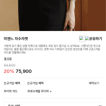
미젠느 자수자켓
가볍게 입기 좋은 반팔 자켓으로 여름에도 부담 없이 즐기실 수 있어요💫 스탠다드한 핏으로
데일리는 물론 출근룩으로도 GOOD, 포켓 자수 디테일이 은은한 포인트를 더해 고급스러운
무드를 연출해드려요
개 리뷰
94,800
20%
75,900
신규가입 혜택
신규가입 혜택
혜택보기
무이자 카드
최대 6개월 무이자