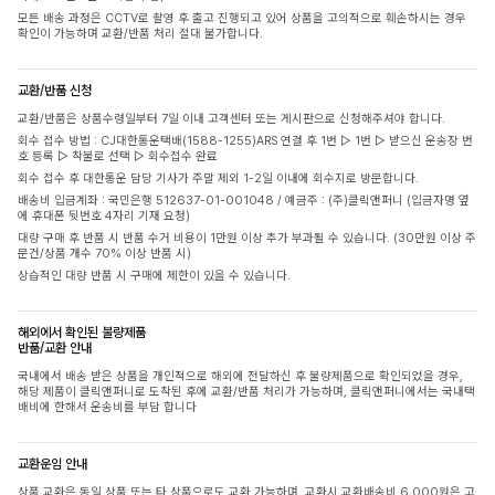
모든 배송 과정은 CCTV로 촬영 후 출고 진행되고 있어 상품을 고의적으로 훼손하시는 경우
확인이 가능하며 교환/반품 처리 절대 불가합니다.
교환/반품 신청
교환/반품은 상품수령일부터 7일 이내 고객센터 또는 게시판으로 신청해주셔야 합니다.
회수 접수 방법 : CJ대한통운택배(1588-1255)ARS 연결 후 1번 ▷ 1번 ▷ 받으신 운송장 번
호 등록 ▷ 착불로 선택 ▷ 회수접수 완료
회수 접수 후 대한통운 담당 기사가 주말 제외 1-2일 이내에 회수지로 방문합니다.
배송비 입금계좌 : 국민은행 512637-01-001048 / 예금주 : (주)클릭앤퍼니 (입금자명 옆
에 휴대폰 뒷번호 4자리 기재 요청)
대량 구매 후 반품 시 반품 수거 비용이 1만원 이상 추가 부과될 수 있습니다. (30만원 이상 주
문건/상품 개수 70% 이상 반품 시)
상습적인 대량 반품 시 구매에 제한이 있을 수 있습니다.
해외에서 확인된 불량제품
반품/교환 안내
국내에서 배송 받은 상품을 개인적으로 해외에 전달하신 후 불량제품으로 확인되었을 경우,
해당 제품이 클릭앤퍼니로 도착된 후에 교환/반품 처리가 가능하며, 클릭앤퍼니에서는 국내택
배비에 한해서 운송비를 부담 합니다
교환운임 안내
상품 교환은 동일 상품 또는 타 상품으로도 교환 가능하며, 교환시 교환배송비 6,000원은 고