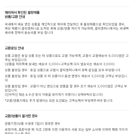
해외에서 확인된 불량제품
반품/교환 안내
국내에서 배송 받은 상품을 개인적으로 해외에 전달하신 후 불량제품으로 확인되었을 경우,
해당 제품이 클릭앤퍼니로 도착된 후에 교환/반품 처리가 가능하며, 클릭앤퍼니에서는 국내택
배비에 한해서 운송비를 부담 합니다
교환운임 안내
상품 교환은 동일 상품 또는 타 상품으로도 교환 가능하며, 교환시 교환배송비 6,000원은 고
객님 부담입니다.
(상품을 저희쪽에 보내는 배송비 3,000+고객님께 다시 발송되는 배송비 3,000)
상품 불량일 경우 : 동일 상품으로 교환시 클릭앤퍼니에서 왕복 운임을 모두 부담합니다.
상품 불량일 경우 : 동일 상품 외 타 상품이나 옵션 변경시 배송비 3,000원 고객님 부담입니
다.
상품 불량일 경우 : 교환이 아닌 변심으로 반품을 할 경우 초기 배송비 3,000원은 고객님 부
담입니다.
(인위적인 훼손 & 수선 등의 악용을 방지하기 위함이니 양해부탁드립니다)
*교환/반품시에도 추가 발생되는 모든 도선료는 고객님께서 부담해주셔야 합니다.
교환/반품이 불가한 경우
반품기한(상품 수령후 7일)이 경과한 경우
공정거래, 표준약관 제 15조 2항에 의한 이용자의 사용 또는 일부 소비에 의하여 재화 가치가
현저히 감소한 경우