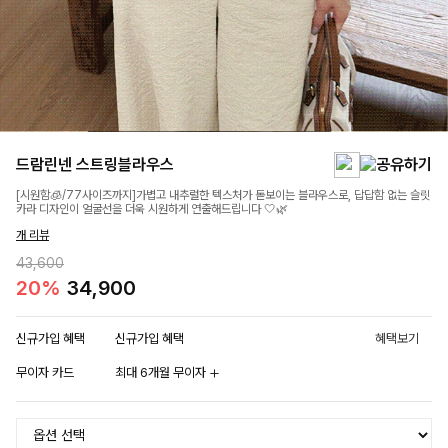
드람린넨 스트링블라우스
[시원함🧊/77사이즈까지]가볍고 내추럴한 텍스처가 돋보이는 블라우스로, 답답함 없는 슬릿
카라 디자인이 얼굴선을 더욱 시원하게 연출해드립니다 🤍🌿
개 리뷰
43,600
20%
34,900
신규가입 혜택
신규가입 혜택
혜택보기
무이자 카드
최대 6개월 무이자