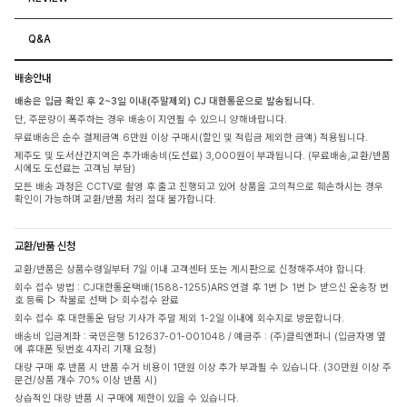
Q&A
배송안내
배송은 입금 확인 후 2~3일 이내(주말제외) CJ 대한통운으로 발송됩니다.
단, 주문량이 폭주하는 경우 배송이 지연될 수 있으니 양해바랍니다.
무료배송은 순수 결제금액 6만원 이상 구매시(할인 및 적립금 제외한 금액) 적용됩니다.
제주도 및 도서산간지역은 추가배송비(도선료) 3,000원이 부과됩니다. (무료배송,교환/반품
시에도 도선료는 고객님 부담)
모든 배송 과정은 CCTV로 촬영 후 출고 진행되고 있어 상품을 고의적으로 훼손하시는 경우
확인이 가능하며 교환/반품 처리 절대 불가합니다.
교환/반품 신청
교환/반품은 상품수령일부터 7일 이내 고객센터 또는 게시판으로 신청해주셔야 합니다.
회수 접수 방법 : CJ대한통운택배(1588-1255)ARS 연결 후 1번 ▷ 1번 ▷ 받으신 운송장 번
호 등록 ▷ 착불로 선택 ▷ 회수접수 완료
회수 접수 후 대한통운 담당 기사가 주말 제외 1-2일 이내에 회수지로 방문합니다.
배송비 입금계좌 : 국민은행 512637-01-001048 / 예금주 : (주)클릭앤퍼니 (입금자명 옆
에 휴대폰 뒷번호 4자리 기재 요청)
대량 구매 후 반품 시 반품 수거 비용이 1만원 이상 추가 부과될 수 있습니다. (30만원 이상 주
문건/상품 개수 70% 이상 반품 시)
상습적인 대량 반품 시 구매에 제한이 있을 수 있습니다.