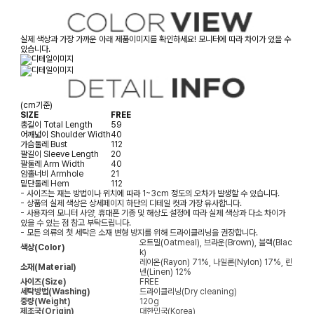
실제 색상과 가장 가까운 아래 제품이미지를 확인하세요! 모니터에 따라 차이가 있을 수
있습니다.
(cm기준)
SIZE
FREE
총길이
Total Length
59
어깨넓이
Shoulder Width
40
가슴둘레
Bust
112
팔길이
Sleeve Length
20
팔둘레
Arm Width
40
암홀너비
Armhole
21
밑단둘레
Hem
112
- 사이즈는 재는 방법이나 위치에 따라 1~3cm 정도의 오차가 발생할 수 있습니다.
- 상품의 실제 색상은 상세페이지 하단의 디테일 컷과 가장 유사합니다.
- 사용자의 모니터 사양, 휴대폰 기종 및 해상도 설정에 따라 실제 색상과 다소 차이가
있을 수 있는 점 참고 부탁드립니다.
- 모든 의류의 첫 세탁은 소재 변형 방지를 위해 드라이클리닝을 권장합니다.
오트밀(Oatmeal), 브라운(Brown), 블랙(Blac
색상(Color)
k)
레이온(Rayon) 71%, 나일론(Nylon) 17%, 린
소재(Material)
넨(Linen) 12%
사이즈(Size)
FREE
세탁방법(Washing)
드라이클리닝(Dry cleaning)
중량(Weight)
120g
제조국(Origin)
대한민국(Korea)