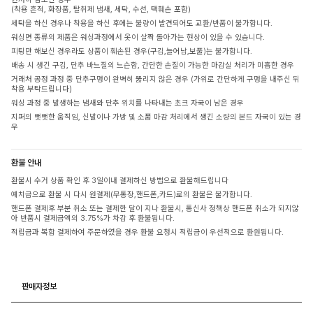
(착용 흔적, 화장품, 탈취제 냄새, 세탁, 수선, 택훼손 포함)
세탁을 하신 경우나 착용을 하신 후에는 불량이 발견되어도 교환/반품이 불가합니다.
워싱면 종류의 제품은 워싱과정에서 옷이 살짝 돌아가는 현상이 있을 수 있습니다.
피팅만 해보신 경우라도 상품이 훼손된 경우(구김,늘어남,보풀)는 불가합니다.
배송 시 생긴 구김, 단추 바느질의 느슨함, 간단한 손질이 가능한 마감실 처리가 미흡한 경우
거래처 공정 과정 중 단추구멍이 완벽히 뚫리지 않은 경우 (가위로 간단하게 구멍을 내주신 뒤
착용 부탁드립니다)
워싱 과정 중 발생하는 냄새와 단추 위치를 나타내는 초크 자국이 남은 경우
지퍼의 뻣뻣한 움직임, 신발이나 가방 및 소품 마감 처리에서 생긴 소량의 본드 자국이 있는 경
우
환불 안내
환불시 수거 상품 확인 후 3일이내 결제하신 방법으로 환불해드립니다
예치금으로 환불 시 다시 원결제(무통장,핸드폰,카드)로의 환불은 불가합니다.
핸드폰 결제후 부분 취소 또는 결제한 달이 지나 환불시, 통신사 정책상 핸드폰 취소가 되지않
아 반품시 결제금액의 3.75%가 차감 후 환불됩니다.
적립금과 복합 결제하여 주문하였을 경우 환불 요청시 적립금이 우선적으로 환원됩니다.
판매자정보