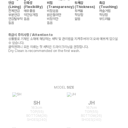
안감
신축성
비침
두께감
촉감
(Lining)
(Flexibility)
(Transparency)
(Thickness)
(Touching)
전체안감
매우좋음
비침있음
두꺼움
까슬거림
부분안감
약간당겨짐
밝은컬러만
적당함
적당함
안감탈부착
없음
비침약간
얇음
부드러움
없음
없음
취급시 주의사항 / Attention to
상품별로 기재된 소재에 해당하는 세탁 및 관리법을 지켜주셔야 더 오래 예쁘게 입으실
수 있습니다.
클릭앤퍼니 모든 의류는 첫 세탁은 드라이크리닝을 권장합니다.
Dry Clean is recommended on the first wash.
MODEL
SIZE
SH
JH
163cm
167cm
TOP(55)
TOP(55)
BOTTOM(26)
BOTTOM(26)
SHOES(240)
SHOES(240)