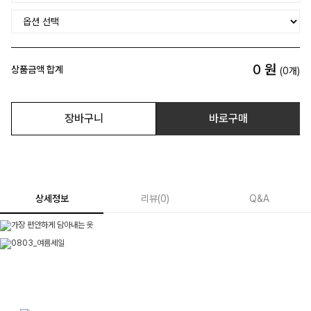
0
원
상품금액 합계
(
0
개)
장바구니
바로구매
상세정보
리뷰
(
0
)
Q&A