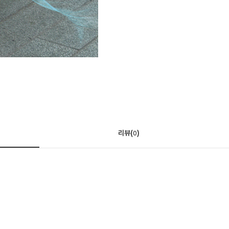
리뷰(
)
0