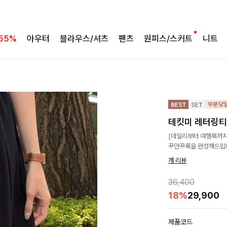
55%
아우터
블라우스/셔츠
팬츠
원피스/스커트
니트
테킷미 레터링티
[데일리부터 여행룩까지
꾸안꾸룩을 완성해드립니
개 리뷰
36,400
18%
29,900
제품코드