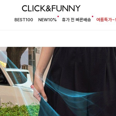
BEST100
NEW10%
휴가 전 빠른배송
여름특가~