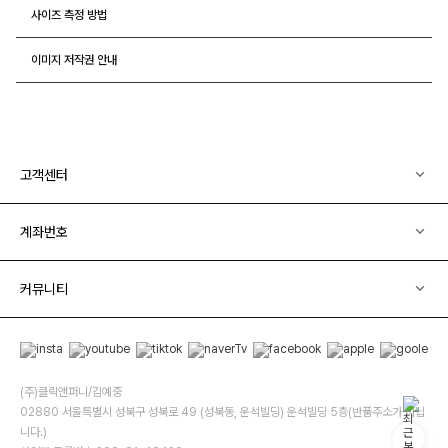
사이즈 측정 방법
이미지 저작권 안내
고객센터
계좌번호
커뮤니티
(주)클릭앤퍼니/김예중
02880 서울특별시 성북구 성북로 49 (성북동, 운석빌딩) 운석빌딩 5층(반품주소가 아닙
니다.)