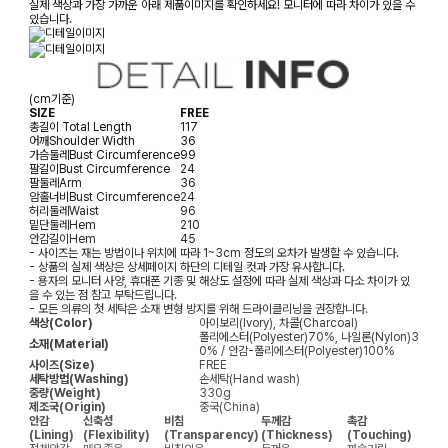
실제 색상과 가장 가까운 아래 제품이미지를 확인하세요! 모니터에 따라 차이가 있을 수
있습니다.
(cm기준)
SIZE
FREE
총길이
Total Length
117
어깨
Shoulder Width
36
가슴둘레
Bust Circumference
99
팔길이
Bust Circumference
24
팔둘레
Arm
36
암홀너비
Bust Circumference
24
허리둘레
Waist
96
밑단둘레
Hem
210
안감길이
Hem
45
- 사이즈는 재는 방법이나 위치에 따라 1~3cm 정도의 오차가 발생할 수 있습니다.
- 상품의 실제 색상은 상세페이지 하단의 디테일 컷과 가장 유사합니다.
- 용자의 모니터 사양, 휴대폰 기종 및 해상도 설정에 따라 실제 색상과 다소 차이가 있
을 수 있는 점 참고 부탁드립니다.
- 모든 의류의 첫 세탁은 소재 변형 방지를 위해 드라이클리닝을 권장합니다.
색상(Color)
아이보리(Ivory), 차콜(Charcoal)
폴리에스터(Polyester)70%, 나일론(Nylon)3
소재(Material)
0% / 안감-폴리에스터(Polyester)100%
사이즈(Size)
FREE
세탁방법(Washing)
손세탁(Hand wash)
중량(Weight)
330g
제조국(Origin)
중국(China)
안감
신축성
비침
두께감
촉감
(Lining)
(Flexibility)
(Transparency)
(Thickness)
(Touching)