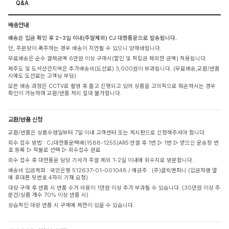
Q&A
배송안내
배송은 입금 확인 후 2~3일 이내(주말제외) CJ 대한통운으로 발송됩니다.
단, 주문량이 폭주하는 경우 배송이 지연될 수 있으니 양해바랍니다.
무료배송은 순수 결제금액 6만원 이상 구매시(할인 및 적립금 제외한 금액) 적용됩니다.
제주도 및 도서산간지역은 추가배송비(도선료) 3,000원이 부과됩니다. (무료배송,교환/반품
시에도 도선료는 고객님 부담)
모든 배송 과정은 CCTV로 촬영 후 출고 진행되고 있어 상품을 고의적으로 훼손하시는 경우
확인이 가능하며 교환/반품 처리 절대 불가합니다.
교환/반품 신청
교환/반품은 상품수령일부터 7일 이내 고객센터 또는 게시판으로 신청해주셔야 합니다.
회수 접수 방법 : CJ대한통운택배(1588-1255)ARS 연결 후 1번 ▷ 1번 ▷ 받으신 운송장 번
호 등록 ▷ 착불로 선택 ▷ 회수접수 완료
회수 접수 후 대한통운 담당 기사가 주말 제외 1-2일 이내에 회수지로 방문합니다.
배송비 입금계좌 : 국민은행 512637-01-001048 / 예금주 : (주)클릭앤퍼니 (입금자명 옆
에 휴대폰 뒷번호 4자리 기재 요청)
대량 구매 후 반품 시 반품 수거 비용이 1만원 이상 추가 부과될 수 있습니다. (30만원 이상 주
문건/상품 개수 70% 이상 반품 시)
상습적인 대량 반품 시 구매에 제한이 있을 수 있습니다.