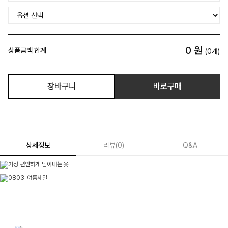
0
원
상품금액 합계
(
0
개)
장바구니
바로구매
상세정보
리뷰
(
0
)
Q&A