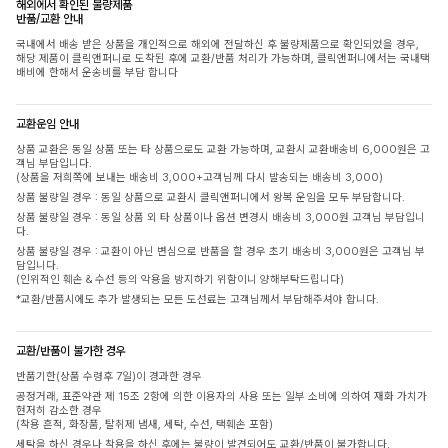
해외에서 확인된 불량제품
반품/교환 안내
국내에서 배송 받은 상품을 개인적으로 해외에 전달하신 후 불량제품으로 확인되었을 경우,
해당 제품이 클릭앤퍼니로 도착된 후에 교환/반품 처리가 가능하며, 클릭앤퍼니에서는 국내택
배비에 한해서 운송비를 부담 합니다
교환운임 안내
상품 교환은 동일 상품 또는 타 상품으로도 교환 가능하며, 교환시 교환배송비 6,000원은 고
객님 부담입니다.
(상품을 저희쪽에 보내는 배송비 3,000+고객님께 다시 발송되는 배송비 3,000)
상품 불량일 경우 : 동일 상품으로 교환시 클릭앤퍼니에서 왕복 운임을 모두 부담합니다.
상품 불량일 경우 : 동일 상품 외 타 상품이나 옵션 변경시 배송비 3,000원 고객님 부담입니
다.
상품 불량일 경우 : 교환이 아닌 변심으로 반품을 할 경우 초기 배송비 3,000원은 고객님 부
담입니다.
(인위적인 훼손 & 수선 등의 악용을 방지하기 위함이니 양해부탁드립니다)
*교환/반품시에도 추가 발생되는 모든 도선료는 고객님께서 부담해주셔야 합니다.
교환/반품이 불가한 경우
반품기한(상품 수령후 7일)이 경과한 경우
공정거래, 표준약관 제 15조 2항에 의한 이용자의 사용 또는 일부 소비에 의하여 재화 가치가
현저히 감소한 경우
(착용 흔적, 화장품, 탈취제 냄새, 세탁, 수선, 택훼손 포함)
세탁을 하신 경우나 착용을 하신 후에는 불량이 발견되어도 교환/반품이 불가합니다.