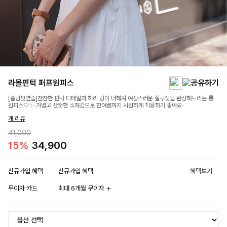
라몰핀턱 퍼프원피스
[슬림핏연출]잔잔한 핀턱 디테일과 허리 링이 더해져 여성스러운 실루엣을 완성해드리는 롱
원피스🤍✨ 가볍고 산뜻한 소재감으로 한여름까지 시원하게 착용하기 좋아요-
개 리뷰
41,000
15%
34,900
신규가입 혜택
신규가입 혜택
혜택보기
무이자 카드
최대 6개월 무이자