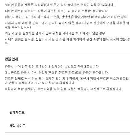
워싱면 종류의 제품은 워싱과정에서 옷이 살짝 돌아가는 현상이 있을 수 있습니다.
피팅만 해보신 경우라도 상품이 훼손된 경우(구김,늘어남,보풀)는 불가합니다.
배송 시 생긴 구김, 단추 바느질의 느슨함, 간단한 손질이 가능한 마감실 처리가 미흡한 경우
거래처 공정 과정 중 단추구멍이 완벽히 뚫리지 않은 경우 (가위로 간단하게 구멍을 내주신 뒤
착용 부탁드립니다)
워싱 과정 중 발생하는 냄새와 단추 위치를 나타내는 초크 자국이 남은 경우
지퍼의 뻣뻣한 움직임, 신발이나 가방 및 소품 마감 처리에서 생긴 소량의 본드 자국이 있는 경
우
환불 안내
환불시 수거 상품 확인 후 3일이내 결제하신 방법으로 환불해드립니다
예치금으로 환불 시 다시 원결제(무통장,핸드폰,카드)로의 환불은 불가합니다.
핸드폰 결제후 부분 취소 또는 결제한 달이 지나 환불시, 통신사 정책상 핸드폰 취소가 되지않
아 반품시 결제금액의 3.75%가 차감 후 환불됩니다.
적립금과 복합 결제하여 주문하였을 경우 환불 요청시 적립금이 우선적으로 환원됩니다.
판매자정보
세탁 가이드