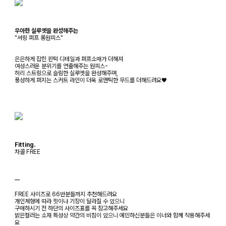
우아한 실루엣을 완성해주는
"셔링 퍼프 롱원피스"
은은하게 잡힌 핀턱 디테일과 퍼프소매가 더해져
여성스러운 분위기를 연출해주는 원피스-
허리 스트링으로 슬림한 실루엣을 완성해주며,
풍성하게 퍼지는 스커트 라인이 더욱 로맨틱한 무드를 더해드려요♥
Fitting.
차콜 FREE
ㅡ
FREE 사이즈로 66반분들까지 추천해드려요
개인체형에 따라 핏이나 기장이 달라질 수 있으니
구매하시기 전 하단의 사이즈표를 꼭 참고해주세요
밝은컬러는 소재 특성상 약간의 비침이 있으니 예민하신분들은 이너와 함께 착용해주세
요