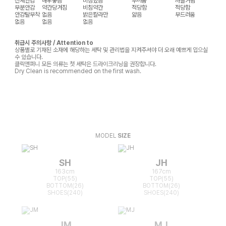
전체안감
매우좋음
비침있음
두꺼움
까슬거림
부분안감
약간당겨짐
비침약간
적당함
적당함
안감탈부착
없음
밝은칼라만
얇음
부드러움
없음
없음
없음
취급시 주의사항 / Attention to
상품별로 기재된 소재에 해당하는 세탁 및 관리법을 지켜주셔야 더 오래 예쁘게 입으실
수 있습니다.
클릭앤퍼니 모든 의류는 첫 세탁은 드라이크리닝을 권장합니다.
Dry Clean is recommended on the first wash.
MODEL
SIZE
SH
JH
163cm
167cm
TOP(55)
TOP(55)
BOTTOM(26)
BOTTOM(26)
SHOES(240)
SHOES(240)
JM
MJ