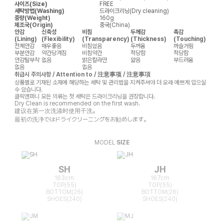
사이즈(Size)
FREE
세탁방법(Washing)
드라이크리닝(Dry cleaning)
중량(Weight)
160g
제조국(Origin)
중국(China)
안감
신축성
비침
두께감
촉감
(Lining)
(Flexibility)
(Transparency)
(Thickness)
(Touching)
전체안감
매우좋음
비침있음
두꺼움
까슬거림
부분안감
약간당겨짐
비침약간
적당함
적당함
안감탈부착
없음
밝은칼라만
얇음
부드러움
없음
없음
취급시 주의사항 / Attention to / 注意事项 / 注意事項
상품별로 기재된 소재에 해당하는 세탁 및 관리법을 지켜주셔야 더 오래 예쁘게 입으실
수 있습니다.
클릭앤퍼니 모든 의류는 첫 세탁은 드라이크리닝을 권장합니다.
Dry Clean is recommended on the first wash.
建议在第一次洗涤时使用干洗。
最初の洗浄ではドライクリーニングをお勧めします。
MODEL
SIZE
SH
JH
163cm
167cm
TOP(55)
TOP(55)
BOTTOM(26)
BOTTOM(26)
SHOES(240)
SHOES(240)