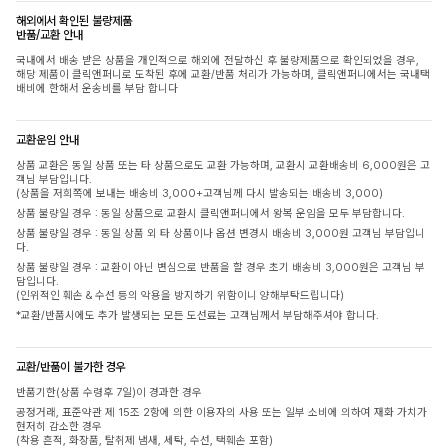
해외에서 확인된 불량제품
반품/교환 안내
국내에서 배송 받은 상품을 개인적으로 해외에 전달하신 후 불량제품으로 확인되었을 경우,
해당 제품이 클릭앤퍼니로 도착된 후에 교환/반품 처리가 가능하며, 클릭앤퍼니에서는 국내택
배비에 한해서 운송비를 부담 합니다
교환운임 안내
상품 교환은 동일 상품 또는 타 상품으로도 교환 가능하며, 교환시 교환배송비 6,000원은 고
객님 부담입니다.
(상품을 저희쪽에 보내는 배송비 3,000+고객님께 다시 발송되는 배송비 3,000)
상품 불량일 경우 : 동일 상품으로 교환시 클릭앤퍼니에서 왕복 운임을 모두 부담합니다.
상품 불량일 경우 : 동일 상품 외 타 상품이나 옵션 변경시 배송비 3,000원 고객님 부담입니
다.
상품 불량일 경우 : 교환이 아닌 변심으로 반품을 할 경우 초기 배송비 3,000원은 고객님 부
담입니다.
(인위적인 훼손 & 수선 등의 악용을 방지하기 위함이니 양해부탁드립니다)
*교환/반품시에도 추가 발생되는 모든 도선료는 고객님께서 부담해주셔야 합니다.
교환/반품이 불가한 경우
반품기한(상품 수령후 7일)이 경과한 경우
공정거래, 표준약관 제 15조 2항에 의한 이용자의 사용 또는 일부 소비에 의하여 재화 가치가
현저히 감소한 경우
(착용 흔적, 화장품, 탈취제 냄새, 세탁, 수선, 택훼손 포함)