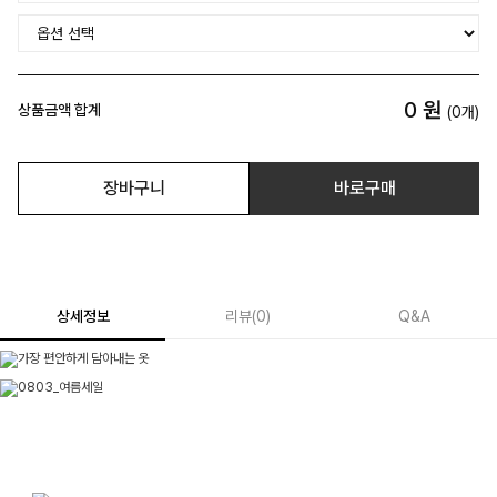
0
원
상품금액 합계
(
0
개)
장바구니
바로구매
상세정보
리뷰
(
0
)
Q&A