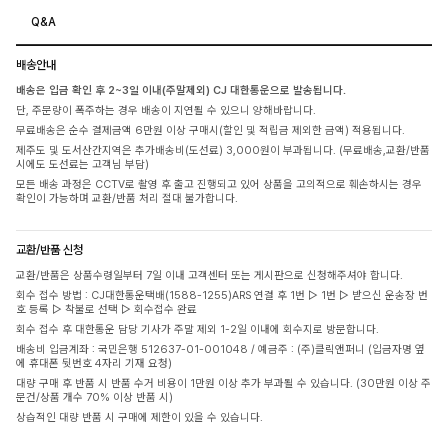
Q&A
배송안내
배송은 입금 확인 후 2~3일 이내(주말제외) CJ 대한통운으로 발송됩니다.
단, 주문량이 폭주하는 경우 배송이 지연될 수 있으니 양해바랍니다.
무료배송은 순수 결제금액 6만원 이상 구매시(할인 및 적립금 제외한 금액) 적용됩니다.
제주도 및 도서산간지역은 추가배송비(도선료) 3,000원이 부과됩니다. (무료배송,교환/반품
시에도 도선료는 고객님 부담)
모든 배송 과정은 CCTV로 촬영 후 출고 진행되고 있어 상품을 고의적으로 훼손하시는 경우
확인이 가능하며 교환/반품 처리 절대 불가합니다.
교환/반품 신청
교환/반품은 상품수령일부터 7일 이내 고객센터 또는 게시판으로 신청해주셔야 합니다.
회수 접수 방법 : CJ대한통운택배(1588-1255)ARS 연결 후 1번 ▷ 1번 ▷ 받으신 운송장 번
호 등록 ▷ 착불로 선택 ▷ 회수접수 완료
회수 접수 후 대한통운 담당 기사가 주말 제외 1-2일 이내에 회수지로 방문합니다.
배송비 입금계좌 : 국민은행 512637-01-001048 / 예금주 : (주)클릭앤퍼니 (입금자명 옆
에 휴대폰 뒷번호 4자리 기재 요청)
대량 구매 후 반품 시 반품 수거 비용이 1만원 이상 추가 부과될 수 있습니다. (30만원 이상 주
문건/상품 개수 70% 이상 반품 시)
상습적인 대량 반품 시 구매에 제한이 있을 수 있습니다.