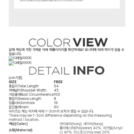
실제 색상과 가장 가까운 아래 제품이미지를 확인하세요! 모니터에 따라 차이가 있을 수
있습니다.
(cm기준)
SIZE
FREE
총길이
Total Length
54
어깨넓이
Shoulder Width
45
가슴둘레
Bust Circumference
100
팔길이
Sleeve Length
8
암홀너비
Armhole
19
밑단둘레
Hem
90
사이즈는 재는 위치에 따라 1~3cm의 오차가 생길 수 있습니다.
There may be 1~3cm difference depending on the measuring
method / location.
색상(Color)
아이보리(Ivory), 네이비(Navy)
폴리에스터(Polyester) 40%, 아크릴(Acryil
소재(Material)
c) 40%, 비스코스(Viscose) 20%