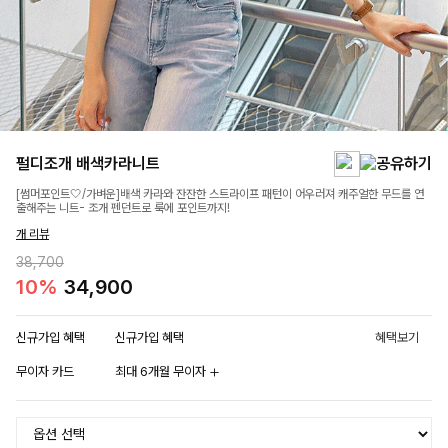
펄디조개 배색카라니트
[썸머포인트🤍/가벼운]배색 카라와 잔잔한 스트라이프 패턴이 어우러져 캐주얼한 무드를 연
출해주는 니트- 조개 펜던트로 룩에 포인트까지!
개 리뷰
38,700
10%
34,900
신규가입 혜택
신규가입 혜택
혜택보기
무이자 카드
최대 6개월 무이자