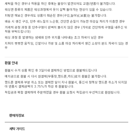
세탁을 하신 경우나 착용을 하신 후에는 불량이 발견되어도 교환/반품이 불가합니다.
워싱면 종류의 제품은 워싱과정에서 옷이 살짝 돌아가는 현상이 있을 수 있습니다.
피팅만 해보신 경우라도 상품이 훼손된 경우(구김,늘어남,보풀)는 불가합니다.
배송 시 생긴 구김, 단추 바느질의 느슨함, 간단한 손질이 가능한 마감실 처리가 미흡한 경우
거래처 공정 과정 중 단추구멍이 완벽히 뚫리지 않은 경우 (가위로 간단하게 구멍을 내주신 뒤
착용 부탁드립니다)
워싱 과정 중 발생하는 냄새와 단추 위치를 나타내는 초크 자국이 남은 경우
지퍼의 뻣뻣한 움직임, 신발이나 가방 및 소품 마감 처리에서 생긴 소량의 본드 자국이 있는 경
우
환불 안내
환불시 수거 상품 확인 후 3일이내 결제하신 방법으로 환불해드립니다
예치금으로 환불 시 다시 원결제(무통장,핸드폰,카드)로의 환불은 불가합니다.
핸드폰 결제후 부분 취소 또는 결제한 달이 지나 환불시, 통신사 정책상 핸드폰 취소가 되지않
아 반품시 결제금액의 3.75%가 차감 후 환불됩니다.
적립금과 복합 결제하여 주문하였을 경우 환불 요청시 적립금이 우선적으로 환원됩니다.
판매자정보
세탁 가이드