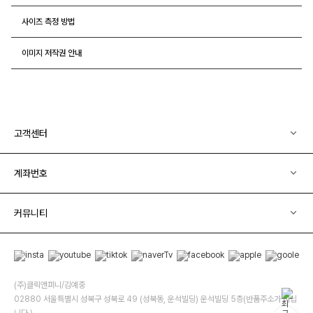
사이즈 측정 방법
이미지 저작권 안내
고객센터
계좌번호
커뮤니티
(주)클릭앤퍼니/김예중
02880 서울특별시 성북구 성북로 49 (성북동, 운석빌딩) 운석빌딩 5층(반품주소가 아닙
니다.)