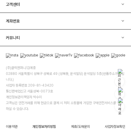
고객센터
계좌번호
커뮤니티
(주)클릭앤퍼니/김예중
02880 서울특별시 성북구 성북로 49 (성북동, 운석빌딩) 운석빌딩 5층(반품주소가 아닙
니다.)
사업자 등록번호 209-81-43420
통신판매업신고 서울성북-0073호
개인정보관리책임자 박수미
고객님은 안전거래를 위해 현금으로 결제 시 저희 소핑몰에 가입한 구매안전서비스를 이용
하실 수 있습니다.
이용약관
개인정보처리방침
제휴/도매문의
사업자정보확인