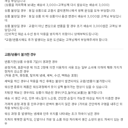
객님 부담입니다.
(상품을 저희쪽에 보내는 배송비 3,000+고객님께 다시 발송되는 배송비 3,000)
상품 불량일 경우 : 동일 상품으로 교환시 클릭앤퍼니에서 왕복 운임을 모두 부담합니다.
상품 불량일 경우 : 동일 상품 외 타 상품이나 옵션 변경시 배송비 3,000원 고객님 부담입니
다.
상품 불량일 경우 : 교환이 아닌 변심으로 반품을 할 경우 초기 배송비 3,000원은 고객님 부
담입니다.
(인위적인 훼손 & 수선 등의 악용을 방지하기 위함이니 양해부탁드립니다)
*교환/반품시에도 추가 발생되는 모든 도선료는 고객님께서 부담해주셔야 합니다.
교환/반품이 불가한 경우
반품기한(상품 수령후 7일)이 경과한 경우
공정거래, 표준약관 제 15조 2항에 의한 이용자의 사용 또는 일부 소비에 의하여 재화 가치가
현저히 감소한 경우
(착용 흔적, 화장품, 탈취제 냄새, 세탁, 수선, 택훼손 포함)
세탁을 하신 경우나 착용을 하신 후에는 불량이 발견되어도 교환/반품이 불가합니다.
워싱면 종류의 제품은 워싱과정에서 옷이 살짝 돌아가는 현상이 있을 수 있습니다.
피팅만 해보신 경우라도 상품이 훼손된 경우(구김,늘어남,보풀)는 불가합니다.
배송 시 생긴 구김, 단추 바느질의 느슨함, 간단한 손질이 가능한 마감실 처리가 미흡한 경우
거래처 공정 과정 중 단추구멍이 완벽히 뚫리지 않은 경우 (가위로 간단하게 구멍을 내주신 뒤
착용 부탁드립니다)
워싱 과정 중 발생하는 냄새와 단추 위치를 나타내는 초크 자국이 남은 경우
지퍼의 뻣뻣한 움직임, 신발이나 가방 및 소품 마감 처리에서 생긴 소량의 본드 자국이 있는 경
우