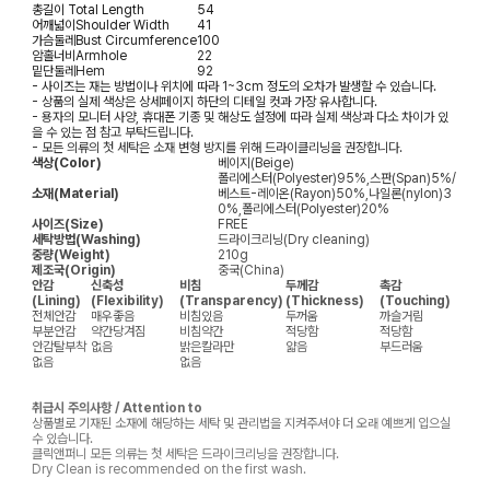
총길이
Total Length
54
어깨넓이
Shoulder Width
41
가슴둘레
Bust Circumference
100
암홀너비
Armhole
22
밑단둘레
Hem
92
- 사이즈는 재는 방법이나 위치에 따라 1~3cm 정도의 오차가 발생할 수 있습니다.
- 상품의 실제 색상은 상세페이지 하단의 디테일 컷과 가장 유사합니다.
- 용자의 모니터 사양, 휴대폰 기종 및 해상도 설정에 따라 실제 색상과 다소 차이가 있
을 수 있는 점 참고 부탁드립니다.
- 모든 의류의 첫 세탁은 소재 변형 방지를 위해 드라이클리닝을 권장합니다.
색상(Color)
베이지(Beige)
폴리에스터(Polyester)95%,스판(Span)5%/
소재(Material)
베스트-레이온(Rayon)50%,나일론(nylon)3
0%,폴리에스터(Polyester)20%
사이즈(Size)
FREE
세탁방법(Washing)
드라이크리닝(Dry cleaning)
중량(Weight)
210g
제조국(Origin)
중국(China)
안감
신축성
비침
두께감
촉감
(Lining)
(Flexibility)
(Transparency)
(Thickness)
(Touching)
전체안감
매우좋음
비침있음
두꺼움
까슬거림
부분안감
약간당겨짐
비침약간
적당함
적당함
안감탈부착
없음
밝은칼라만
얇음
부드러움
없음
없음
취급시 주의사항 / Attention to
상품별로 기재된 소재에 해당하는 세탁 및 관리법을 지켜주셔야 더 오래 예쁘게 입으실
수 있습니다.
클릭앤퍼니 모든 의류는 첫 세탁은 드라이크리닝을 권장합니다.
Dry Clean is recommended on the first wash.