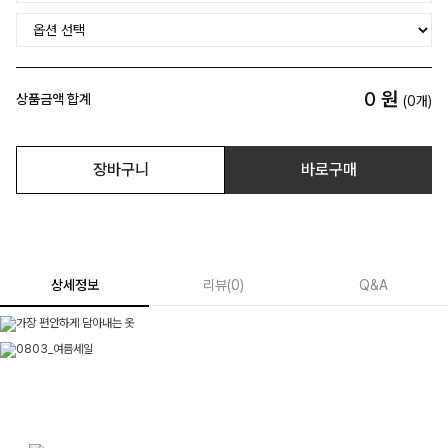
0
원
상품금액 합계
(
0
개)
장바구니
바로구매
상세정보
리뷰
(
0
)
Q&A