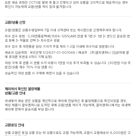
모든 배송 과정은 CCTV로 촬영 후 출고 진행되고 있어 상품을 고의적으로 훼손하시는 경우
확인이 가능하며 교환/반품 처리 절대 불가합니다.
교환/반품 신청
교환/반품은 상품수령일부터 7일 이내 고객센터 또는 게시판으로 신청해주셔야 합니다.
회수 접수 방법 : CJ대한통운택배(1588-1255)ARS 연결 후 1번 ▷ 1번 ▷ 받으신 운송장 번
호 등록 ▷ 착불로 선택 ▷ 회수접수 완료
회수 접수 후 대한통운 담당 기사가 주말 제외 1-2일 이내에 회수지로 방문합니다.
배송비 입금계좌 : 국민은행 512637-01-001048 / 예금주 : (주)클릭앤퍼니 (입금자명 옆
에 휴대폰 뒷번호 4자리 기재 요청)
대량 구매 후 반품 시 반품 수거 비용이 1만원 이상 추가 부과될 수 있습니다. (30만원 이상 주
문건/상품 개수 70% 이상 반품 시)
상습적인 대량 반품 시 구매에 제한이 있을 수 있습니다.
해외에서 확인된 불량제품
반품/교환 안내
국내에서 배송 받은 상품을 개인적으로 해외에 전달하신 후 불량제품으로 확인되었을 경우,
해당 제품이 클릭앤퍼니로 도착된 후에 교환/반품 처리가 가능하며, 클릭앤퍼니에서는 국내택
배비에 한해서 운송비를 부담 합니다
교환운임 안내
상품 교환은 동일 상품 또는 타 상품으로도 교환 가능하며, 교환시 교환배송비 6,000원은 고