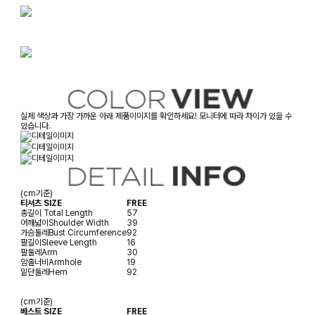
실제 색상과 가장 가까운 아래 제품이미지를 확인하세요! 모니터에 따라 차이가 있을 수
있습니다.
(cm기준)
티셔츠 SIZE
FREE
총길이
Total Length
57
어깨넓이
Shoulder Width
39
가슴둘레
Bust Circumference
92
팔길이
Sleeve Length
16
팔둘레
Arm
30
암홀너비
Armhole
19
밑단둘레
Hem
92
(cm기준)
베스트 SIZE
FREE