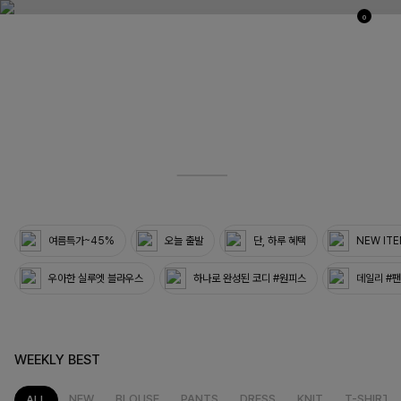
0
03
33
여름특가~45%
오늘 출발
단, 하루 혜택
NEW IT
우아한 실루엣 블라우스
하나로 완성된 코디 #원피스
데일리 #
WEEKLY BEST
NEW
BLOUSE
PANTS
DRESS
KNIT
T-SHIRT
ALL