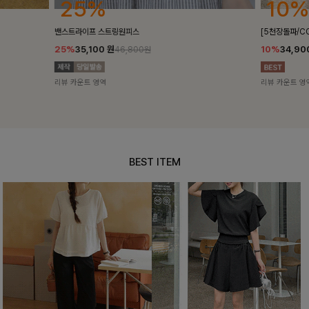
10%
18%
[5천장돌파/COOL]멜틴 퍼프블라우스
켄픈배색 스트
10%
34,900
원
18%
28,8
38,700원
리뷰 카운트 영역
리뷰 카운트 영
BEST ITEM