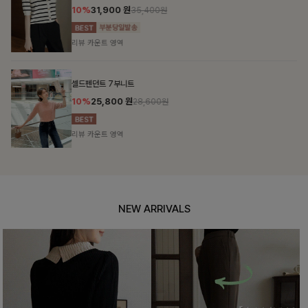
10%
31,900
원
35,400원
리뷰 카운트 영역
셀드펜던트 7부니트
10%
25,800
원
28,600원
리뷰 카운트 영역
NEW ARRIVALS