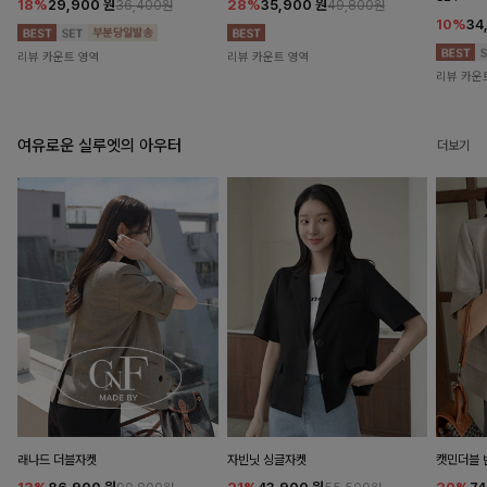
18%
29,900
원
28%
35,900
원
36,400원
49,800원
10%
34
리뷰 카운트 영역
리뷰 카운트 영역
리뷰 카운
여유로운 실루엣의 아우터
더보기
래나드 더블자켓
자빈닛 싱글자켓
캣민더블 