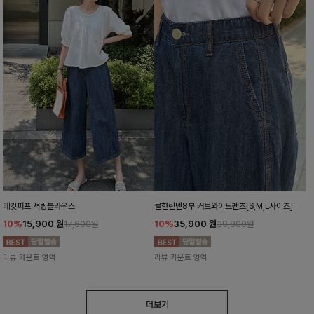
레킷퍼프 셔링블라우스
쿨한린넨8부 커브와이드팬츠[S,M,L사이즈]
10%
15,900
원
10%
35,900
원
17,600원
39,800원
리뷰 카운트 영역
리뷰 카운트 영역
더보기