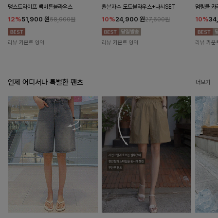
댕스트라이프 백버튼블라우스
율븐자수 도트블라우스+나시SET
덤링클 카
12%
51,900
원
10%
24,900
원
10%
34
58,900원
27,600원
리뷰 카운트 영역
리뷰 카운트 영역
리뷰 카운
언제 어디서나 특별한 팬츠
더보기