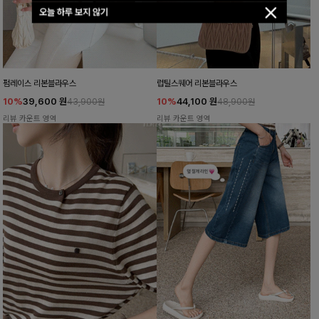
오늘 하루 보지 않기
펌레이스 리본블라우스
럽틸스퀘어 리본블라우스
10%
39,600
원
10%
44,100
원
43,900원
48,900원
리뷰 카운트 영역
리뷰 카운트 영역