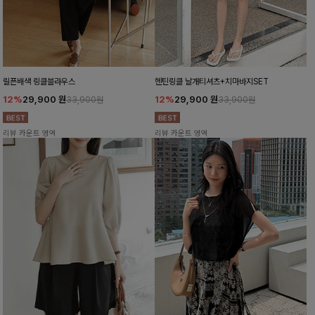
릴픈배색 링클블라우스
헨틴링클 날개티셔츠+치마바지SET
12%
29,900
원
12%
29,900
원
33,900원
33,900원
리뷰 카운트 영역
리뷰 카운트 영역