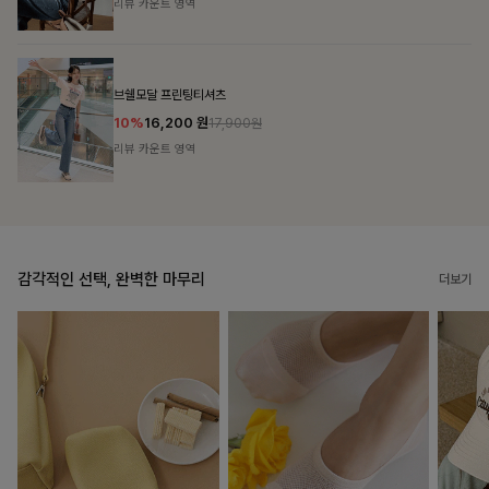
리뷰 카운트 영역
캣시어서커 버튼카라원피스+벨트SET
16%
79,900
원
95,100원
리뷰 카운트 영역
감각적인 선택, 완벽한 마무리
더보기