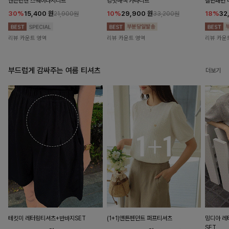
앤즌린넨 스퀘어나시니트
킹밋배색 카라니트
캘핀패턴 
30%
15,400
원
10%
29,900
원
18%
32
21,900원
33,200원
리뷰 카운트 영역
리뷰 카운트 영역
리뷰 카운
부드럽게 감싸주는 여름 티셔츠
더보기
테킷미 레터링티셔츠+반바지SET
(1+1)앤튼펜던트 퍼프티셔츠
밍디아 
SET