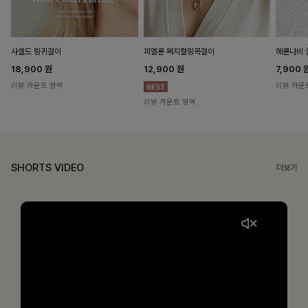
헤룬나비 
사셀드 링귀걸이
피엘룬 써지컬링목걸이
7,900
18,900
원
12,900
원
리뷰 카운
리뷰 카운트 영역
리뷰 카운트 영역
SHORTS VIDEO
더보기