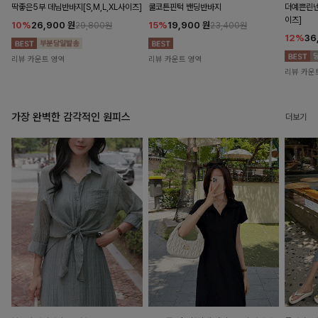
딱좋은5부 데님반바지[S,M,L,XL사이즈]
쿨코튼핀턱 밴딩반바지
더예쁜린넨
이즈]
10%
26,900
원
15%
19,900
원
29,800원
23,400원
12%
36
리뷰 카운트 영역
리뷰 카운트 영역
리뷰 카운
가장 완벽한 감각적인 원피스
더보기