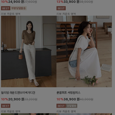
10%
24,900
원
13%
33,900
원
27,600원
38,900원
리뷰 카운트 영역
리뷰 카운트 영역
윌리덤 라운드앤브이넥가디건
룬셀퍼프 셔링원피스
10%
20,900
원
10%
36,900
원
23,200원
40,900원
리뷰 카운트 영역
리뷰 카운트 영역