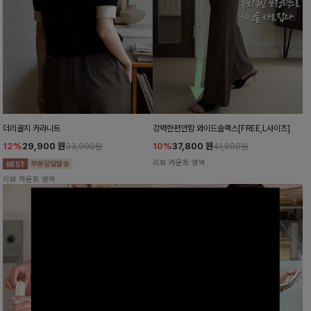
더리골지 카라니트
강력한편안함 와이드슬랙스[FREE,L사이즈]
12%
29,900
원
10%
37,800
원
33,900원
41,900원
리뷰 카운트 영역
리뷰 카운트 영역