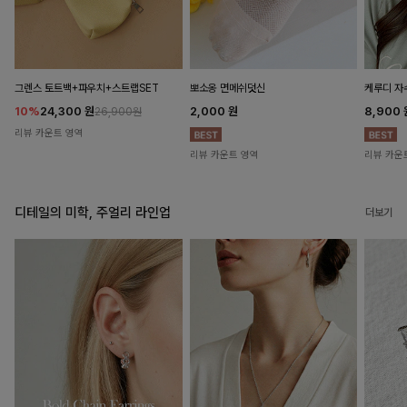
뽀소옹 면메쉬덧신
그렌스 토트백+파우치+스트랩SET
케루디 자
2,000
원
10%
24,300
원
8,900
26,900원
리뷰 카운트 영역
리뷰 카운트 영역
리뷰 카운
디테일의 미학, 주얼리 라인업
더보기