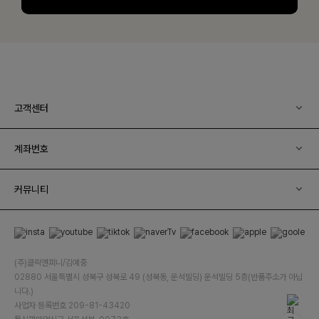
고객센터
계좌번호
커뮤니티
(주)클릭앤퍼니/김예중
02880 서울특별시 성북구 성북로 49 (성북동, 운석빌딩) 운석빌딩 5층(반품주소가 아닙
니다.)
사업자 등록번호 209-81-43420