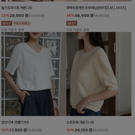
월스트라이프 버튼니트
퍼펙트절개핏 6부데님반바지[S,M,L사이즈]
12%
29,900
원
14%
48,900
원
33,900원
56,800원
리뷰 카운트 영역
리뷰 카운트 영역
콘브이넥 라벨티셔츠
소프트해 라운드니트
10%
17,900
원
10%
26,100
원
19,800원
28,900원