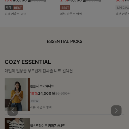
13%
86,900
원
21%
43,900
원
30%
7
99,800원
55,500원
리뷰 카운트 영역
리뷰 카운트 영역
리뷰 카운
ESSENTIAL PICKS
COZY ESSENTIAL
매일의 일상을 부드럽게 감싸줄 니트 컬렉션
론클디 브이넥니트
10%
24,300
원
26,900원
리뷰 카운트 영역
칠스트라이프 카라7부니트