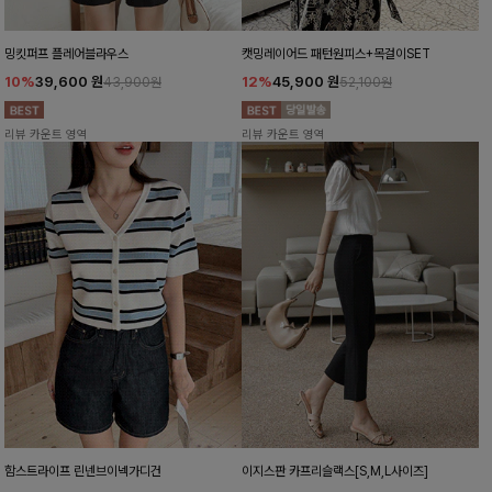
밍킷퍼프 플레어블라우스
캣밍레이어드 패턴원피스+목걸이SET
10%
39,600
원
12%
45,900
원
43,900원
52,100원
리뷰 카운트 영역
리뷰 카운트 영역
함스트라이프 린넨브이넥가디건
이지스판 카프리슬랙스[S,M,L사이즈]