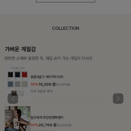
COLLECTION
가장 쉬운 코디
특별한 날부터 일상까지 함께하는 룩
쥬빌스트링 포켓원피스
17%
48,900
원
58,900원
리뷰 카운트 영역
블룬티 나시원피스+셔츠SET
15%
31,900
원
37,500원