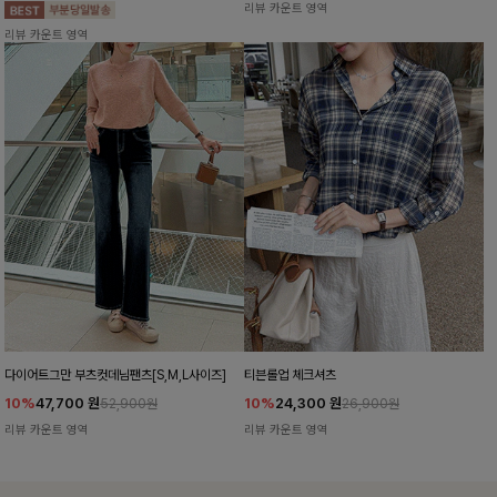
리뷰 카운트 영역
리뷰 카운트 영역
다이어트그만 부츠컷데님팬츠[S,M,L사이즈]
티븐롤업 체크셔츠
10%
47,700
원
10%
24,300
원
52,900원
26,900원
리뷰 카운트 영역
리뷰 카운트 영역