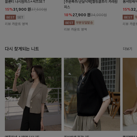
블룬티 나시원피스+셔츠SET
[주문폭주/군살삭제]젤링클프리 카라원
롬셔링배
피스
15%
31,900
원
15%
32
37,500원
18%
27,900
원
34,000원
리뷰 카운트 영역
리뷰 카운
리뷰 카운트 영역
다시 찾게되는 니트
더보기