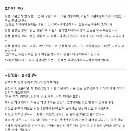
교환운임 안내
상품 교환은 동일 상품 또는 타 상품으로도 교환 가능하며, 교환시 교환배송비 6,000원은 고
객님 부담입니다.
(상품을 저희쪽에 보내는 배송비 3,000+고객님께 다시 발송되는 배송비 3,000)
상품 불량일 경우 : 동일 상품으로 교환시 클릭앤퍼니에서 왕복 운임을 모두 부담합니다.
상품 불량일 경우 : 동일 상품 외 타 상품이나 옵션 변경시 배송비 3,000원 고객님 부담입니
다.
상품 불량일 경우 : 교환이 아닌 변심으로 반품을 할 경우 초기 배송비 3,000원은 고객님 부
담입니다.
(인위적인 훼손 & 수선 등의 악용을 방지하기 위함이니 양해부탁드립니다)
*교환/반품시에도 추가 발생되는 모든 도선료는 고객님께서 부담해주셔야 합니다.
교환/반품이 불가한 경우
반품기한(상품 수령후 7일)이 경과한 경우
공정거래, 표준약관 제 15조 2항에 의한 이용자의 사용 또는 일부 소비에 의하여 재화 가치가
현저히 감소한 경우
(착용 흔적, 화장품, 탈취제 냄새, 세탁, 수선, 택훼손 포함)
세탁을 하신 경우나 착용을 하신 후에는 불량이 발견되어도 교환/반품이 불가합니다.
워싱면 종류의 제품은 워싱과정에서 옷이 살짝 돌아가는 현상이 있을 수 있습니다.
피팅만 해보신 경우라도 상품이 훼손된 경우(구김,늘어남,보풀)는 불가합니다.
배송 시 생긴 구김, 단추 바느질의 느슨함, 간단한 손질이 가능한 마감실 처리가 미흡한 경우
거래처 공정 과정 중 단추구멍이 완벽히 뚫리지 않은 경우 (가위로 간단하게 구멍을 내주신 뒤
착용 부탁드립니다)