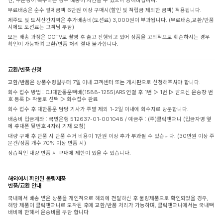
단, 주문량이 폭주하는 경우 배송이 지연될 수 있으니 양해바랍니다.
무료배송은 순수 결제금액 6만원 이상 구매시(할인 및 적립금 제외한 금액) 적용됩니다.
제주도 및 도서산간지역은 추가배송비(도선료) 3,000원이 부과됩니다. (무료배송,교환/반품
시에도 도선료는 고객님 부담)
모든 배송 과정은 CCTV로 촬영 후 출고 진행되고 있어 상품을 고의적으로 훼손하시는 경우
확인이 가능하며 교환/반품 처리 절대 불가합니다.
교환/반품 신청
교환/반품은 상품수령일부터 7일 이내 고객센터 또는 게시판으로 신청해주셔야 합니다.
회수 접수 방법 : CJ대한통운택배(1588-1255)ARS 연결 후 1번 ▷ 1번 ▷ 받으신 운송장 번
호 등록 ▷ 착불로 선택 ▷ 회수접수 완료
회수 접수 후 대한통운 담당 기사가 주말 제외 1-2일 이내에 회수지로 방문합니다.
배송비 입금계좌 : 국민은행 512637-01-001048 / 예금주 : (주)클릭앤퍼니 (입금자명 옆
에 휴대폰 뒷번호 4자리 기재 요청)
대량 구매 후 반품 시 반품 수거 비용이 1만원 이상 추가 부과될 수 있습니다. (30만원 이상 주
문건/상품 개수 70% 이상 반품 시)
상습적인 대량 반품 시 구매에 제한이 있을 수 있습니다.
해외에서 확인된 불량제품
반품/교환 안내
국내에서 배송 받은 상품을 개인적으로 해외에 전달하신 후 불량제품으로 확인되었을 경우,
해당 제품이 클릭앤퍼니로 도착된 후에 교환/반품 처리가 가능하며, 클릭앤퍼니에서는 국내택
배비에 한해서 운송비를 부담 합니다