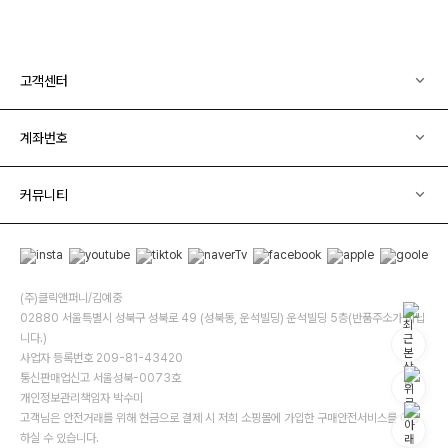
고객센터
계좌번호
커뮤니티
(주)클릭앤퍼니/김예중
02880 서울특별시 성북구 성북로 49 (성북동, 운석빌딩) 운석빌딩 5층(반품주소가 아닙
니다.)
사업자 등록번호 209-81-43420
통신판매업신고 서울성북-0073호
개인정보관리책임자 박수미
고객님은 안전거래를 위해 현금으로 결제 시 저희 소핑몰에 가입한 구매안전서비스를 이용
하실 수 있습니다.