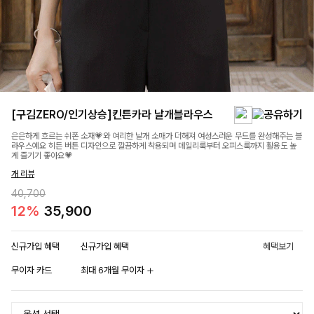
[구김ZERO/인기상승]킨튼카라 날개블라우스
은은하게 흐르는 쉬폰 소재💗와 여리한 날개 소매가 더해져 여성스러운 무드를 완성해주는 블
라우스예요 히든 버튼 디자인으로 깔끔하게 착용되며 데일리룩부터 오피스룩까지 활용도 높
게 즐기기 좋아요💗
개 리뷰
40,700
12%
35,900
신규가입 혜택
신규가입 혜택
혜택보기
무이자 카드
최대 6개월 무이자