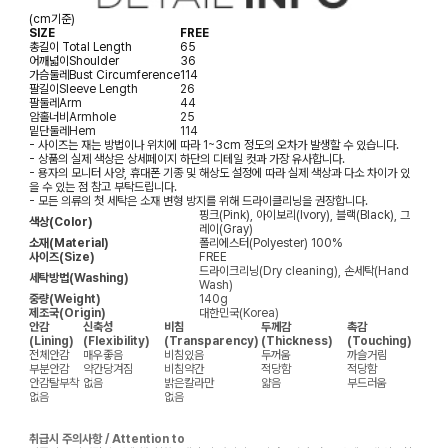
(cm기준)
SIZE
FREE
총길이
Total Length
65
어깨넓이
Shoulder
36
가슴둘레
Bust Circumference
114
팔길이
Sleeve Length
26
팔둘레
Arm
44
암홀너비
Armhole
25
밑단둘레
Hem
114
- 사이즈는 재는 방법이나 위치에 따라 1~3cm 정도의 오차가 발생할 수 있습니다.
- 상품의 실제 색상은 상세페이지 하단의 디테일 컷과 가장 유사합니다.
- 용자의 모니터 사양, 휴대폰 기종 및 해상도 설정에 따라 실제 색상과 다소 차이가 있
을 수 있는 점 참고 부탁드립니다.
- 모든 의류의 첫 세탁은 소재 변형 방지를 위해 드라이클리닝을 권장합니다.
핑크(Pink), 아이보리(Ivory), 블랙(Black), 그
색상(Color)
레이(Gray)
소재(Material)
폴리에스터(Polyester) 100%
사이즈(Size)
FREE
드라이크리닝(Dry cleaning), 손세탁(Hand
세탁방법(Washing)
Wash)
중량(Weight)
140g
제조국(Origin)
대한민국(Korea)
안감
신축성
비침
두께감
촉감
(Lining)
(Flexibility)
(Transparency)
(Thickness)
(Touching)
전체안감
매우좋음
비침있음
두꺼움
까슬거림
부분안감
약간당겨짐
비침약간
적당함
적당함
안감탈부착
없음
밝은칼라만
얇음
부드러움
없음
없음
취급시 주의사항 / Attention to