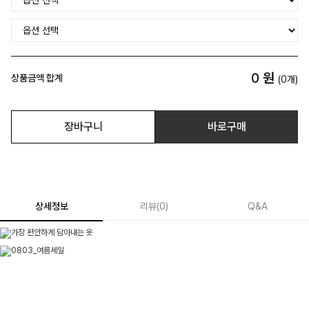
0
원
상품금액 합계
(
0
개)
장바구니
바로구매
상세정보
리뷰
(
0
)
Q&A