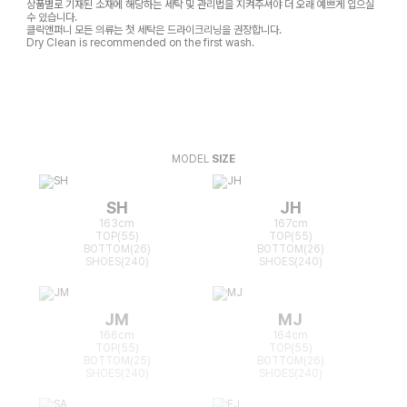
상품별로 기재된 소재에 해당하는 세탁 및 관리법을 지켜주셔야 더 오래 예쁘게 입으실
수 있습니다.
클릭앤퍼니 모든 의류는 첫 세탁은 드라이크리닝을 권장합니다.
Dry Clean is recommended on the first wash.
MODEL
SIZE
SH
JH
163cm
167cm
TOP(55)
TOP(55)
BOTTOM(26)
BOTTOM(26)
SHOES(240)
SHOES(240)
JM
MJ
166cm
164cm
TOP(55)
TOP(55)
BOTTOM(25)
BOTTOM(26)
SHOES(240)
SHOES(240)