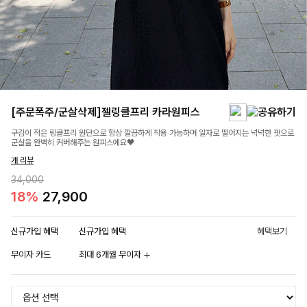
[주문폭주/군살삭제]젤링클프리 카라원피스
구김이 적은 링클프리 원단으로 항상 깔끔하게 착용 가능하며 일자로 떨어지는 넉넉한 핏으로
군살을 완벽히 커버해주는 원피스에요🖤
개 리뷰
34,000
18%
27,900
신규가입 혜택
신규가입 혜택
혜택보기
무이자 카드
최대 6개월 무이자