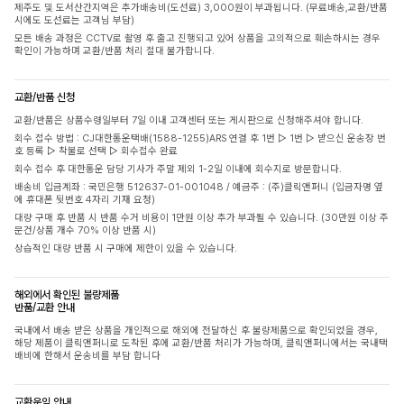
제주도 및 도서산간지역은 추가배송비(도선료) 3,000원이 부과됩니다. (무료배송,교환/반품
시에도 도선료는 고객님 부담)
모든 배송 과정은 CCTV로 촬영 후 출고 진행되고 있어 상품을 고의적으로 훼손하시는 경우
확인이 가능하며 교환/반품 처리 절대 불가합니다.
교환/반품 신청
교환/반품은 상품수령일부터 7일 이내 고객센터 또는 게시판으로 신청해주셔야 합니다.
회수 접수 방법 : CJ대한통운택배(1588-1255)ARS 연결 후 1번 ▷ 1번 ▷ 받으신 운송장 번
호 등록 ▷ 착불로 선택 ▷ 회수접수 완료
회수 접수 후 대한통운 담당 기사가 주말 제외 1-2일 이내에 회수지로 방문합니다.
배송비 입금계좌 : 국민은행 512637-01-001048 / 예금주 : (주)클릭앤퍼니 (입금자명 옆
에 휴대폰 뒷번호 4자리 기재 요청)
대량 구매 후 반품 시 반품 수거 비용이 1만원 이상 추가 부과될 수 있습니다. (30만원 이상 주
문건/상품 개수 70% 이상 반품 시)
상습적인 대량 반품 시 구매에 제한이 있을 수 있습니다.
해외에서 확인된 불량제품
반품/교환 안내
국내에서 배송 받은 상품을 개인적으로 해외에 전달하신 후 불량제품으로 확인되었을 경우,
해당 제품이 클릭앤퍼니로 도착된 후에 교환/반품 처리가 가능하며, 클릭앤퍼니에서는 국내택
배비에 한해서 운송비를 부담 합니다
교환운임 안내