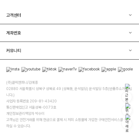
고객센터
계좌번호
커뮤니티
(주)클릭앤퍼니/김예중
02880 서울특별시 성북구 성북로 49 (성북동, 운석빌딩) 운석빌딩 5층(반품주소가 아닙
니다.)
사업자 등록번호 209-81-43420
통신판매업신고 서울성북-0073호
개인정보관리책임자 박수미
고객님은 안전거래를 위해 현금으로 결제 시 저희 소핑몰에 가입한 구매안전서비스를 이용
하실 수 있습니다.