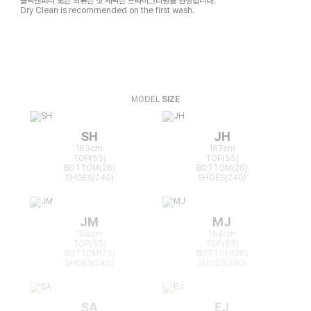
클릭앤퍼니 모든 의류는 첫 세탁은 드라이크리닝을 권장합니다.
Dry Clean is recommended on the first wash.
MODEL
SIZE
SH
JH
163cm
167cm
TOP(55)
TOP(55)
BOTTOM(26)
BOTTOM(26)
SHOES(240)
SHOES(240)
JM
MJ
166cm
164cm
TOP(55)
TOP(55)
BOTTOM(25)
BOTTOM(26)
SHOES(240)
SHOES(240)
SA
EJ