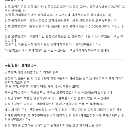
상품 교환은 동일 상품 또는 타 상품으로도 교환 가능하며, 교환시 교환배송비 6,000원은 고
객님 부담입니다.
(상품을 저희쪽에 보내는 배송비 3,000+고객님께 다시 발송되는 배송비 3,000)
상품 불량일 경우 : 동일 상품으로 교환시 클릭앤퍼니에서 왕복 운임을 모두 부담합니다.
상품 불량일 경우 : 동일 상품 외 타 상품이나 옵션 변경시 배송비 3,000원 고객님 부담입니
다.
상품 불량일 경우 : 교환이 아닌 변심으로 반품을 할 경우 초기 배송비 3,000원은 고객님 부
담입니다.
(인위적인 훼손 & 수선 등의 악용을 방지하기 위함이니 양해부탁드립니다)
*교환/반품시에도 추가 발생되는 모든 도선료는 고객님께서 부담해주셔야 합니다.
교환/반품이 불가한 경우
반품기한(상품 수령후 7일)이 경과한 경우
공정거래, 표준약관 제 15조 2항에 의한 이용자의 사용 또는 일부 소비에 의하여 재화 가치가
현저히 감소한 경우
(착용 흔적, 화장품, 탈취제 냄새, 세탁, 수선, 택훼손 포함)
세탁을 하신 경우나 착용을 하신 후에는 불량이 발견되어도 교환/반품이 불가합니다.
워싱면 종류의 제품은 워싱과정에서 옷이 살짝 돌아가는 현상이 있을 수 있습니다.
피팅만 해보신 경우라도 상품이 훼손된 경우(구김,늘어남,보풀)는 불가합니다.
배송 시 생긴 구김, 단추 바느질의 느슨함, 간단한 손질이 가능한 마감실 처리가 미흡한 경우
거래처 공정 과정 중 단추구멍이 완벽히 뚫리지 않은 경우 (가위로 간단하게 구멍을 내주신 뒤
착용 부탁드립니다)
워싱 과정 중 발생하는 냄새와 단추 위치를 나타내는 초크 자국이 남은 경우