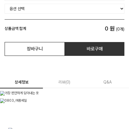
0
원
상품금액 합계
(
0
개)
장바구니
바로구매
상세정보
리뷰
(
0
)
Q&A