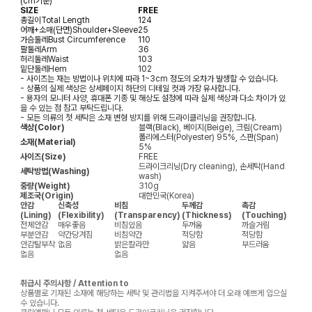
(cm기준)
SIZE
FREE
총길이
Total Length
124
어깨+소매(단면)
Shoulder+Sleeve
25
가슴둘레
Bust Circumference
110
팔둘레
Arm
36
허리둘레
Waist
103
밑단둘레
Hem
102
- 사이즈는 재는 방법이나 위치에 따라 1~3cm 정도의 오차가 발생할 수 있습니다.
- 상품의 실제 색상은 상세페이지 하단의 디테일 컷과 가장 유사합니다.
- 용자의 모니터 사양, 휴대폰 기종 및 해상도 설정에 따라 실제 색상과 다소 차이가 있
을 수 있는 점 참고 부탁드립니다.
- 모든 의류의 첫 세탁은 소재 변형 방지를 위해 드라이클리닝을 권장합니다.
색상(Color)
블랙(Black), 베이지(Beige), 크림(Cream)
폴리에스터(Polyester) 95%, 스판(Span)
소재(Material)
5%
사이즈(Size)
FREE
드라이크리닝(Dry cleaning), 손세탁(Hand
세탁방법(Washing)
wash)
중량(Weight)
310g
제조국(Origin)
대한민국(Korea)
안감
신축성
비침
두께감
촉감
(Lining)
(Flexibility)
(Transparency)
(Thickness)
(Touching)
전체안감
매우좋음
비침있음
두꺼움
까슬거림
부분안감
약간당겨짐
비침약간
적당함
적당함
안감탈부착
없음
밝은칼라만
얇음
부드러움
없음
없음
취급시 주의사항 / Attention to
상품별로 기재된 소재에 해당하는 세탁 및 관리법을 지켜주셔야 더 오래 예쁘게 입으실
수 있습니다.