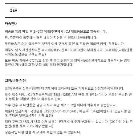
Q&A
배송안내
배송은 입금 확인 후 2~3일 이내(주말제외) CJ 대한통운으로 발송됩니다.
단, 주문량이 폭주하는 경우 배송이 지연될 수 있으니 양해바랍니다.
무료배송은 순수 결제금액 6만원 이상 구매시(할인 및 적립금 제외한 금액) 적용됩니다.
제주도 및 도서산간지역은 추가배송비(도선료) 3,000원이 부과됩니다. (무료배송,교환/반품
시에도 도선료는 고객님 부담)
모든 배송 과정은 CCTV로 촬영 후 출고 진행되고 있어 상품을 고의적으로 훼손하시는 경우
확인이 가능하며 교환/반품 처리 절대 불가합니다.
교환/반품 신청
교환/반품은 상품수령일부터 7일 이내 고객센터 또는 게시판으로 신청해주셔야 합니다.
회수 접수 방법 : CJ대한통운택배(1588-1255)ARS 연결 후 1번 ▷ 1번 ▷ 받으신 운송장 번
호 등록 ▷ 착불로 선택 ▷ 회수접수 완료
회수 접수 후 대한통운 담당 기사가 주말 제외 1-2일 이내에 회수지로 방문합니다.
배송비 입금계좌 : 국민은행 512637-01-001048 / 예금주 : (주)클릭앤퍼니 (입금자명 옆
에 휴대폰 뒷번호 4자리 기재 요청)
대량 구매 후 반품 시 반품 수거 비용이 1만원 이상 추가 부과될 수 있습니다. (30만원 이상 주
문건/상품 개수 70% 이상 반품 시)
상습적인 대량 반품 시 구매에 제한이 있을 수 있습니다.