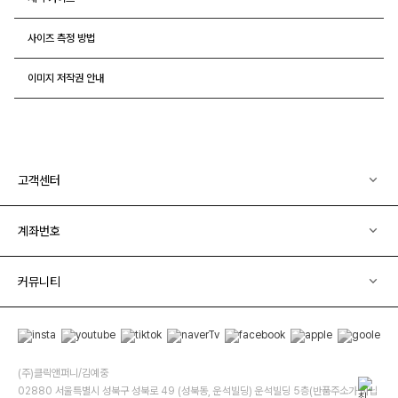
사이즈 측정 방법
이미지 저작권 안내
고객센터
계좌번호
커뮤니티
(주)클릭앤퍼니/김예중
02880 서울특별시 성북구 성북로 49 (성북동, 운석빌딩) 운석빌딩 5층(반품주소가 아닙