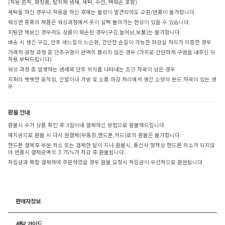
(착용 흔적, 화장품, 탈취제 냄새, 세탁, 수선, 택훼손 포함)
세탁을 하신 경우나 착용을 하신 후에는 불량이 발견되어도 교환/반품이 불가합니다.
워싱면 종류의 제품은 워싱과정에서 옷이 살짝 돌아가는 현상이 있을 수 있습니다.
피팅만 해보신 경우라도 상품이 훼손된 경우(구김,늘어남,보풀)는 불가합니다.
배송 시 생긴 구김, 단추 바느질의 느슨함, 간단한 손질이 가능한 마감실 처리가 미흡한 경우
거래처 공정 과정 중 단추구멍이 완벽히 뚫리지 않은 경우 (가위로 간단하게 구멍을 내주신 뒤
착용 부탁드립니다)
워싱 과정 중 발생하는 냄새와 단추 위치를 나타내는 초크 자국이 남은 경우
지퍼의 뻣뻣한 움직임, 신발이나 가방 및 소품 마감 처리에서 생긴 소량의 본드 자국이 있는 경
우
환불 안내
환불시 수거 상품 확인 후 3일이내 결제하신 방법으로 환불해드립니다
예치금으로 환불 시 다시 원결제(무통장,핸드폰,카드)로의 환불은 불가합니다.
핸드폰 결제후 부분 취소 또는 결제한 달이 지나 환불시, 통신사 정책상 핸드폰 취소가 되지않
아 반품시 결제금액의 3.75%가 차감 후 환불됩니다.
적립금과 복합 결제하여 주문하였을 경우 환불 요청시 적립금이 우선적으로 환원됩니다.
판매자정보
세탁 가이드