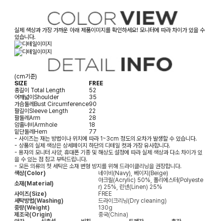
실제 색상과 가장 가까운 아래 제품이미지를 확인하세요! 모니터에 따라 차이가 있을 수
있습니다.
(cm기준)
SIZE
FREE
총길이
Total Length
52
어깨넓이
Shoulder
35
가슴둘레
Bust Circumference
90
팔길이
Sleeve Length
22
팔둘레
Arm
28
암홀너비
Armhole
18
밑단둘레
Hem
77
- 사이즈는 재는 방법이나 위치에 따라 1~3cm 정도의 오차가 발생할 수 있습니다.
- 상품의 실제 색상은 상세페이지 하단의 디테일 컷과 가장 유사합니다.
- 용자의 모니터 사양, 휴대폰 기종 및 해상도 설정에 따라 실제 색상과 다소 차이가 있
을 수 있는 점 참고 부탁드립니다.
- 모든 의류의 첫 세탁은 소재 변형 방지를 위해 드라이클리닝을 권장합니다.
색상(Color)
네이비(Navy), 베이지(Beige)
아크릴(Acrylic) 50%, 폴리에스터(Polyeste
소재(Material)
r) 25%, 린넨(Linen) 25%
사이즈(Size)
FREE
세탁방법(Washing)
드라이크리닝(Dry cleaning)
중량(Weight)
130g
제조국(Origin)
중국(China)