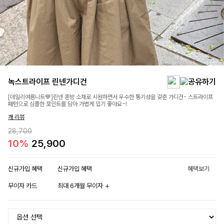
녹스트라이프 린넨가디건
[데일리여름니트💙]린넨 혼방 소재로 시원하면서 우수한 통기성을 갖춘 가디건- 스트라이프
패턴으로 심플한 포인트를 담아 가볍게 입기 좋아요~!
개 리뷰
28,700
10%
25,900
신규가입 혜택
신규가입 혜택
혜택보기
무이자 카드
최대 6개월 무이자