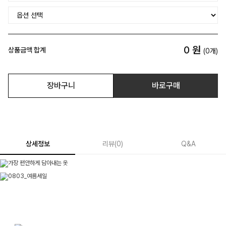
0
원
상품금액 합계
(
0
개)
장바구니
바로구매
상세정보
리뷰
(
0
)
Q&A