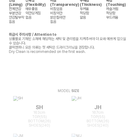
안감
신축성
비침
두께감
촉감
(Lining)
(Flexibility)
(Transparency)
(Thickness)
(Touching)
전체안감
매우좋음
비침있음
두꺼움
까슬거림
부분안감
약간당겨짐
비침약간
적당함
적당함
안감탈부착
없음
밝은칼라만
얇음
부드러움
없음
없음
취급시 주의사항 / Attention to
상품별로 기재된 소재에 해당하는 세탁 및 관리법을 지켜주셔야 더 오래 예쁘게 입으실
수 있습니다.
클릭앤퍼니 모든 의류는 첫 세탁은 드라이크리닝을 권장합니다.
Dry Clean is recommended on the first wash.
MODEL
SIZE
SH
JH
163cm
167cm
TOP(55)
TOP(55)
BOTTOM(26)
BOTTOM(26)
SHOES(240)
SHOES(240)