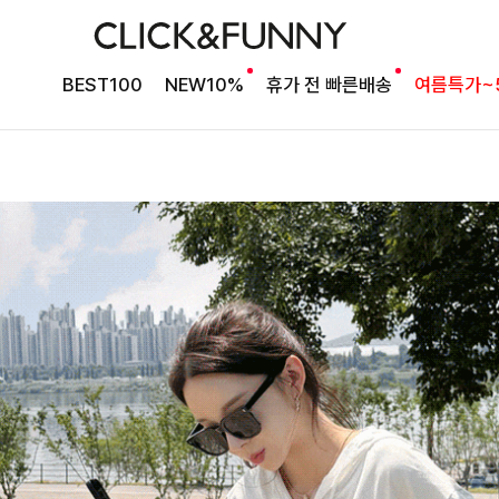
BEST100
NEW10%
휴가 전 빠른배송
여름특가~