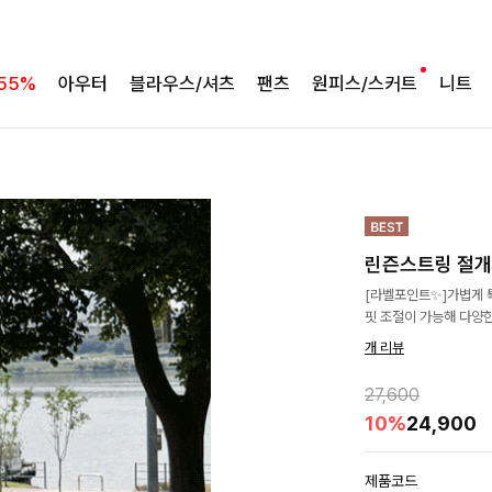
55%
아우터
블라우스/셔츠
팬츠
원피스/스커트
니트
린즌스트링 절
[라벨포인트✨]가볍게 
핏 조절이 가능해 다양
개 리뷰
27,600
10%
24,900
제품코드