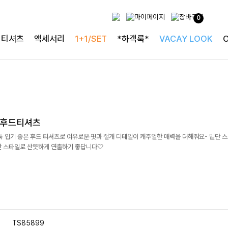
0
티셔츠
액세서리
1+1/SET
*하객룩*
VACAY LOOK
개후드티셔츠
툭 입기 좋은 후드 티셔츠로 여유로운 핏과 절개 디테일이 캐주얼한 매력을 더해줘요- 밑단 
한 스타일로 산뜻하게 연출하기 좋답니다🤍
TS85899