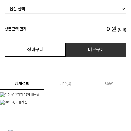
0
원
상품금액 합계
(
0
개)
장바구니
바로구매
상세정보
리뷰
(
0
)
Q&A