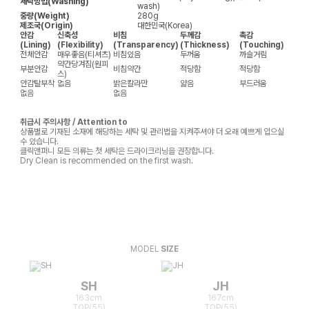
세탁방법(Washing)
wash)
중량(Weight)
280g
제조국(Origin)
대한민국(Korea)
안감
신축성
비침
두께감
촉감
(Lining)
(Flexibility)
(Transparency)
(Thickness)
(Touching)
전체안감
매우좋음(티셔츠)
비침있음
두꺼움
까슬거림
약간당겨짐(원피
부분안감
비침약간
적당함
적당함
스)
안감탈부착
없음
밝은칼라만
얇음
부드러움
없음
없음
취급시 주의사항 / Attention to
상품별로 기재된 소재에 해당하는 세탁 및 관리법을 지켜주셔야 더 오래 예쁘게 입으실
수 있습니다.
클릭앤퍼니 모든 의류는 첫 세탁은 드라이크리닝을 권장합니다.
Dry Clean is recommended on the first wash.
MODEL
SIZE
SH
JH
163cm
167cm
TOP(55)
TOP(55)