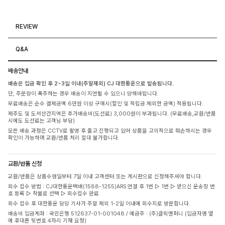
REVIEW
Q&A
배송안내
배송은 입금 확인 후 2~3일 이내(주말제외) CJ 대한통운으로 발송됩니다.
단, 주문량이 폭주하는 경우 배송이 지연될 수 있으니 양해바랍니다.
무료배송은 순수 결제금액 6만원 이상 구매시(할인 및 적립금 제외한 금액) 적용됩니다.
제주도 및 도서산간지역은 추가배송비(도선료) 3,000원이 부과됩니다. (무료배송,교환/반품
시에도 도선료는 고객님 부담)
모든 배송 과정은 CCTV로 촬영 후 출고 진행되고 있어 상품을 고의적으로 훼손하시는 경우
확인이 가능하며 교환/반품 처리 절대 불가합니다.
교환/반품 신청
교환/반품은 상품수령일부터 7일 이내 고객센터 또는 게시판으로 신청해주셔야 합니다.
회수 접수 방법 : CJ대한통운택배(1588-1255)ARS 연결 후 1번 ▷ 1번 ▷ 받으신 운송장 번
호 등록 ▷ 착불로 선택 ▷ 회수접수 완료
회수 접수 후 대한통운 담당 기사가 주말 제외 1-2일 이내에 회수지로 방문합니다.
배송비 입금계좌 : 국민은행 512637-01-001048 / 예금주 : (주)클릭앤퍼니 (입금자명 옆
에 휴대폰 뒷번호 4자리 기재 요청)