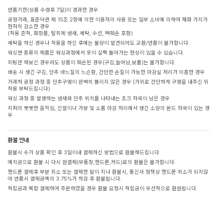
반품기한(상품 수령후 7일)이 경과한 경우
공정거래, 표준약관 제 15조 2항에 의한 이용자의 사용 또는 일부 소비에 의하여 재화 가치가
현저히 감소한 경우
(착용 흔적, 화장품, 탈취제 냄새, 세탁, 수선, 택훼손 포함)
세탁을 하신 경우나 착용을 하신 후에는 불량이 발견되어도 교환/반품이 불가합니다.
워싱면 종류의 제품은 워싱과정에서 옷이 살짝 돌아가는 현상이 있을 수 있습니다.
피팅만 해보신 경우라도 상품이 훼손된 경우(구김,늘어남,보풀)는 불가합니다.
배송 시 생긴 구김, 단추 바느질의 느슨함, 간단한 손질이 가능한 마감실 처리가 미흡한 경우
거래처 공정 과정 중 단추구멍이 완벽히 뚫리지 않은 경우 (가위로 간단하게 구멍을 내주신 뒤
착용 부탁드립니다)
워싱 과정 중 발생하는 냄새와 단추 위치를 나타내는 초크 자국이 남은 경우
지퍼의 뻣뻣한 움직임, 신발이나 가방 및 소품 마감 처리에서 생긴 소량의 본드 자국이 있는 경
우
환불 안내
환불시 수거 상품 확인 후 3일이내 결제하신 방법으로 환불해드립니다
예치금으로 환불 시 다시 원결제(무통장,핸드폰,카드)로의 환불은 불가합니다.
핸드폰 결제후 부분 취소 또는 결제한 달이 지나 환불시, 통신사 정책상 핸드폰 취소가 되지않
아 반품시 결제금액의 3.75%가 차감 후 환불됩니다.
적립금과 복합 결제하여 주문하였을 경우 환불 요청시 적립금이 우선적으로 환원됩니다.