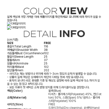
실제 색상과 가장 가까운 아래 제품이미지를 확인하세요! 모니터에 따라 차이가 있을 수
있습니다.
(cm기준)
SIZE
FREE
총길이
Total Length
116
어깨넓이
Shoulder Width
38
가슴둘레
Bust Circumference
102
팔길이
Sleeve Length
25
팔둘레
Arm
37
암홀너비
Armhole
25
허리둘레
Waist
102
밑단둘레
Hem
202
- 사이즈는 재는 방법이나 위치에 따라 1~3cm 정도의 오차가 발생할 수 있습니다.
- 상품의 실제 색상은 상세페이지 하단의 디테일 컷과 가장 유사합니다.
- 용자의 모니터 사양, 휴대폰 기종 및 해상도 설정에 따라 실제 색상과 다소 차이가 있
을 수 있는 점 참고 부탁드립니다.
- 모든 의류의 첫 세탁은 소재 변형 방지를 위해 드라이클리닝을 권장합니다.
색상(Color)
블루(Blue)
티셔츠- 폴리에스터(Polyester) 45%, 면(Cot
소재(Material)
ton) 50%, 스판(Span) 5%/ 원피스- 폴리에
스터(Polyester) 100%
사이즈(Size)
FREE
드라이크리닝(Dry cleaning), 손세탁(Hand