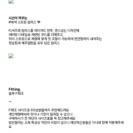
시선이 머무는
#배색 스트링 원피스 💙
티셔츠와 원피스를 레이어드 한듯, 센스있는 디자인에
레터링 디테일로 세련된 무드를 더해주고,
허리 스트링으로 체형에 맞게 핏 조절이 가능하여 편안함까지 내어주는
청순함과 캐주얼함을 모두 담은 원피스
Fitting.
블루 FREE
ㅡ
FREE 사이즈로 66반분들까지 추천해드려요
개인체형에따라 핏이나 기장이 달라질 수 있으니
구매하시기 전 하단의 사이즈표를 꼭 참고해주세요
밝은컬러는 소재 특성상 약간의 비침이 있으니 예민하신분들은 이너와 함께 착용해주세
요