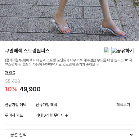
쿠밀배색 스트링원피스
[플레어실루엣]배색 디테일과 스트링 포인트가 어우러져 캐주얼한 무드를 더한 원피스 🖤 자
연스럽게 핏 조절이 가능해 편안하면서도 멋스럽게 즐기기 좋아요 ✨
개 리뷰
55,400
10%
49,900
신규가입 혜택
신규가입 혜택
혜택보기
무이자 카드
최대 6개월 무이자