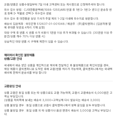
교환/반품은 상품수령일부터 7일 이내 고객센터 또는 게시판으로 신청해주셔야 합니다.
회수 접수 방법 : CJ대한통운택배(1588-1255)ARS 연결 후 1번 ▷ 1번 ▷ 받으신 운송장 번
호 등록 ▷ 착불로 선택 ▷ 회수접수 완료
회수 접수 후 대한통운 담당 기사가 주말 제외 1-2일 이내에 회수지로 방문합니다.
배송비 입금계좌 : 국민은행 512637-01-001048 / 예금주 : (주)클릭앤퍼니 (입금자명 옆
에 휴대폰 뒷번호 4자리 기재 요청)
대량 구매 후 반품 시 반품 수거 비용이 1만원 이상 추가 부과될 수 있습니다. (30만원 이상 주
문건/상품 개수 70% 이상 반품 시)
상습적인 대량 반품 시 구매에 제한이 있을 수 있습니다.
해외에서 확인된 불량제품
반품/교환 안내
국내에서 배송 받은 상품을 개인적으로 해외에 전달하신 후 불량제품으로 확인되었을 경우,
해당 제품이 클릭앤퍼니로 도착된 후에 교환/반품 처리가 가능하며, 클릭앤퍼니에서는 국내택
배비에 한해서 운송비를 부담 합니다
교환운임 안내
상품 교환은 동일 상품 또는 타 상품으로도 교환 가능하며, 교환시 교환배송비 6,000원은 고
객님 부담입니다.
(상품을 저희쪽에 보내는 배송비 3,000+고객님께 다시 발송되는 배송비 3,000)
상품 불량일 경우 : 동일 상품으로 교환시 클릭앤퍼니에서 왕복 운임을 모두 부담합니다.
상품 불량일 경우 : 동일 상품 외 타 상품이나 옵션 변경시 배송비 3,000원 고객님 부담입니
다.