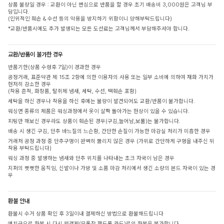
상품 불량일 경우 : 교환이 아닌 변심으로 반품을 할 경우 초기 배송비 3,000원은 고객님 부
담입니다.
(인위적인 훼손 & 수선 등의 악용을 방지하기 위함이니 양해부탁드립니다)
*교환/반품시에도 추가 발생되는 모든 도선료는 고객님께서 부담해주셔야 합니다.
교환/반품이 불가한 경우
반품기한(상품 수령후 7일)이 경과한 경우
공정거래, 표준약관 제 15조 2항에 의한 이용자의 사용 또는 일부 소비에 의하여 재화 가치가
현저히 감소한 경우
(착용 흔적, 화장품, 탈취제 냄새, 세탁, 수선, 택훼손 포함)
세탁을 하신 경우나 착용을 하신 후에는 불량이 발견되어도 교환/반품이 불가합니다.
워싱면 종류의 제품은 워싱과정에서 옷이 살짝 돌아가는 현상이 있을 수 있습니다.
피팅만 해보신 경우라도 상품이 훼손된 경우(구김,늘어남,보풀)는 불가합니다.
배송 시 생긴 구김, 단추 바느질의 느슨함, 간단한 손질이 가능한 마감실 처리가 미흡한 경우
거래처 공정 과정 중 단추구멍이 완벽히 뚫리지 않은 경우 (가위로 간단하게 구멍을 내주신 뒤
착용 부탁드립니다)
워싱 과정 중 발생하는 냄새와 단추 위치를 나타내는 초크 자국이 남은 경우
지퍼의 뻣뻣한 움직임, 신발이나 가방 및 소품 마감 처리에서 생긴 소량의 본드 자국이 있는 경
우
환불 안내
환불시 수거 상품 확인 후 3일이내 결제하신 방법으로 환불해드립니다
예치금으로 환불 시 다시 원결제(무통장,핸드폰,카드)로의 환불은 불가합니다.