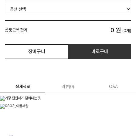
0
원
상품금액 합계
(
0
개)
장바구니
바로구매
상세정보
리뷰
(
0
)
Q&A