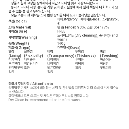
- 상품의 실제 색상은 상세페이지 하단의 디테일 컷과 가장 유사합니다.
- 용자의 모니터 사양, 휴대폰 기종 및 해상도 설정에 따라 실제 색상과 다소 차이가 있
을 수 있는 점 참고 부탁드립니다.
- 모든 의류의 첫 세탁은 소재 변형 방지를 위해 드라이클리닝을 권장합니다.
아이보리(Ivory), 베이지(Beige), 소라(Skyblu
색상(Color)
e)
소재(Material)
텐셀(Tencel) 93%, 스판(Span) 7%
사이즈(Size)
FREE
드라이크리닝(Dry cleaning), 손세탁(Hand
세탁방법(Washing)
wash)
중량(Weight)
140g
제조국(Origin)
대한민국(Korea)
안감
신축성
비침
두께감
촉감
(Lining)
(Flexibility)
(Transparency)
(Thickness)
(Touching)
전체안감
매우좋음
비침있음
두꺼움
까슬거림
부분안감
약간당겨짐
비침약간
적당함
적당함
안감탈부착
없음
밝은칼라만
얇음
부드러움
없음
없음
취급시 주의사항 / Attention to
상품별로 기재된 소재에 해당하는 세탁 및 관리법을 지켜주셔야 더 오래 예쁘게 입으실
수 있습니다.
클릭앤퍼니 모든 의류는 첫 세탁은 드라이크리닝을 권장합니다.
Dry Clean is recommended on the first wash.