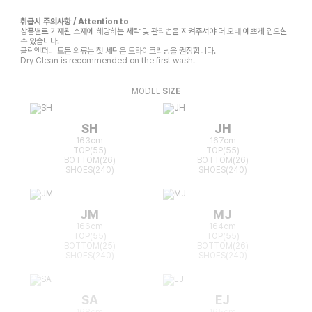
취급시 주의사항 / Attention to
상품별로 기재된 소재에 해당하는 세탁 및 관리법을 지켜주셔야 더 오래 예쁘게 입으실
수 있습니다.
클릭앤퍼니 모든 의류는 첫 세탁은 드라이크리닝을 권장합니다.
Dry Clean is recommended on the first wash.
MODEL
SIZE
SH
JH
163cm
167cm
TOP(55)
TOP(55)
BOTTOM(26)
BOTTOM(26)
SHOES(240)
SHOES(240)
JM
MJ
166cm
164cm
TOP(55)
TOP(55)
BOTTOM(25)
BOTTOM(26)
SHOES(240)
SHOES(240)
SA
EJ
168cm
165cm