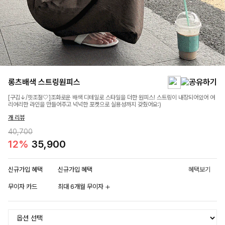
롱츠배색 스트링원피스
[구김↓/핏조절🤍]조화로운 배색 디테일로 스타일을 더한 원피스! 스트링이 내장되어있어 여
리여리한 라인을 만들어주고 넉넉한 포켓으로 실용성까지 갖췄어요:)
개 리뷰
40,700
12%
35,900
신규가입 혜택
신규가입 혜택
혜택보기
무이자 카드
최대 6개월 무이자