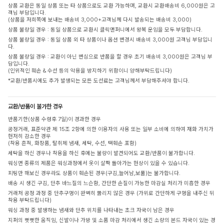
상품 교환은 동일 상품 또는 타 상품으로도 교환 가능하며, 교환시 교환배송비 6,000원은 고
객님 부담입니다.
(상품을 저희쪽에 보내는 배송비 3,000+고객님께 다시 발송되는 배송비 3,000)
상품 불량일 경우 : 동일 상품으로 교환시 클릭앤퍼니에서 왕복 운임을 모두 부담합니다.
상품 불량일 경우 : 동일 상품 외 타 상품이나 옵션 변경시 배송비 3,000원 고객님 부담입니
다.
상품 불량일 경우 : 교환이 아닌 변심으로 반품을 할 경우 초기 배송비 3,000원은 고객님 부
담입니다.
(인위적인 훼손 & 수선 등의 악용을 방지하기 위함이니 양해부탁드립니다)
*교환/반품시에도 추가 발생되는 모든 도선료는 고객님께서 부담해주셔야 합니다.
교환/반품이 불가한 경우
반품기한(상품 수령후 7일)이 경과한 경우
공정거래, 표준약관 제 15조 2항에 의한 이용자의 사용 또는 일부 소비에 의하여 재화 가치가
현저히 감소한 경우
(착용 흔적, 화장품, 탈취제 냄새, 세탁, 수선, 택훼손 포함)
세탁을 하신 경우나 착용을 하신 후에는 불량이 발견되어도 교환/반품이 불가합니다.
워싱면 종류의 제품은 워싱과정에서 옷이 살짝 돌아가는 현상이 있을 수 있습니다.
피팅만 해보신 경우라도 상품이 훼손된 경우(구김,늘어남,보풀)는 불가합니다.
배송 시 생긴 구김, 단추 바느질의 느슨함, 간단한 손질이 가능한 마감실 처리가 미흡한 경우
거래처 공정 과정 중 단추구멍이 완벽히 뚫리지 않은 경우 (가위로 간단하게 구멍을 내주신 뒤
착용 부탁드립니다)
워싱 과정 중 발생하는 냄새와 단추 위치를 나타내는 초크 자국이 남은 경우
지퍼의 뻣뻣한 움직임, 신발이나 가방 및 소품 마감 처리에서 생긴 소량의 본드 자국이 있는 경