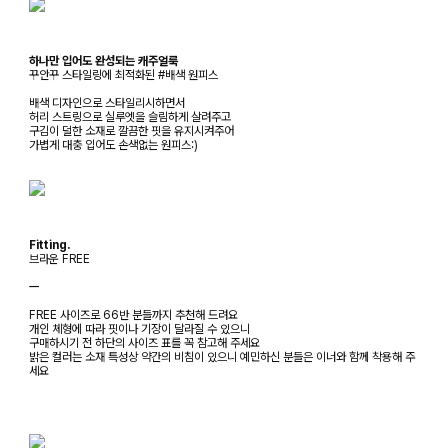
하나만 입어도 완성되는 캐주얼룩
꾸안꾸 스타일링에 최적화된 #배색 원피스
배색 디자인으로 스타일리시하면서
허리 스트링으로 실루엣을 슬림하게 살려주고
구김이 덜한 소재로 깔끔한 핏을 유지시켜주어
가볍게 대충 입어도 손색없는 원피스:)
Fitting.
브라운 FREE
ㅡ
FREE 사이즈로 66반 분들까지 추천해 드려요
개인 체형에 따라 핏이나 기장이 달라질 수 있으니
구매하시기 전 하단의 사이즈 표를 꼭 참고해 주세요
밝은 컬러는 소재 특성상 약간의 비침이 있으니 예민하신 분들은 이너와 함께 착용해 주
세요