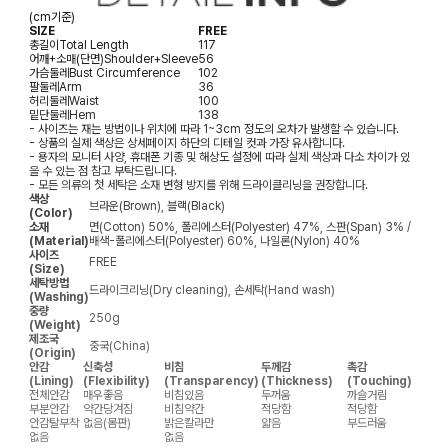
(cm기준)
SIZE
FREE
총길이
Total Length
117
어깨+소매(단면)
Shoulder+Sleeve
56
가슴둘레
Bust Circumference
102
팔둘레
Arm
36
허리둘레
Waist
100
밑단둘레
Hem
138
- 사이즈는 재는 방법이나 위치에 따라 1~3cm 정도의 오차가 발생할 수 있습니다.
- 상품의 실제 색상은 상세페이지 하단의 디테일 컷과 가장 유사합니다.
- 용자의 모니터 사양, 휴대폰 기종 및 해상도 설정에 따라 실제 색상과 다소 차이가 있
을 수 있는 점 참고 부탁드립니다.
- 모든 의류의 첫 세탁은 소재 변형 방지를 위해 드라이클리닝을 권장합니다.
색상
브라운(Brown), 블랙(Black)
(Color)
소재
면(Cotton) 50%, 폴리에스터(Polyester) 47%, 스판(Span) 3% /
(Material)
배색-폴리에스터(Polyester) 60%, 나일론(Nylon) 40%
사이즈
FREE
(Size)
세탁방법
드라이크리닝(Dry cleaning), 손세탁(Hand wash)
(Washing)
중량
250g
(Weight)
제조국
중국(China)
(Origin)
안감
신축성
비침
두께감
촉감
(Lining)
(Flexibility)
(Transparency)
(Thickness)
(Touching)
전체안감
매우좋음
비침있음
두꺼움
까슬거림
부분안감
약간당겨짐
비침약간
적당함
적당함
안감탈부착
없음(몸판)
밝은칼라만
얇음
부드러움
없음
없음