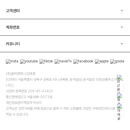
고객센터
계좌번호
커뮤니티
(주)클릭앤퍼니/김예중
02880 서울특별시 성북구 성북로 49 (성북동, 운석빌딩) 운석빌딩 5층(반품주소가 아닙
니다.)
사업자 등록번호 209-81-43420
통신판매업신고 서울성북-0073호
개인정보관리책임자 박수미
고객님은 안전거래를 위해 현금으로 결제 시 저희 소핑몰에 가입한 구매안전서비스를 이용
하실 수 있습니다.