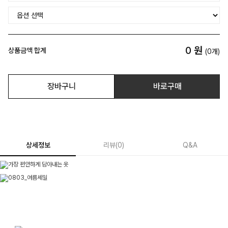
0
원
상품금액 합계
(
0
개)
장바구니
바로구매
상세정보
리뷰
(
0
)
Q&A