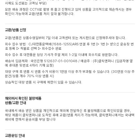
시에도 도선료는 고객님 부담)
모든 배송 과정은 CCTV로 촬영 후 출고 진행되고 있어 상품을 고의적으로 훼손하시는 경우
확인이 가능하며 교환/반품 처리 절대 불가합니다.
교환/반품 신청
교환/반품은 상품수령일부터 7일 이내 고객센터 또는 게시판으로 신청해주셔야 합니다.
회수 접수 방법 : CJ대한통운택배(1588-1255)ARS 연결 후 1번 ▷ 1번 ▷ 받으신 운송장 번
호 등록 ▷ 착불로 선택 ▷ 회수접수 완료
회수 접수 후 대한통운 담당 기사가 주말 제외 1-2일 이내에 회수지로 방문합니다.
배송비 입금계좌 : 국민은행 512637-01-001048 / 예금주 : (주)클릭앤퍼니 (입금자명 옆
에 휴대폰 뒷번호 4자리 기재 요청)
대량 구매 후 반품 시 반품 수거 비용이 1만원 이상 추가 부과될 수 있습니다. (30만원 이상 주
문건/상품 개수 70% 이상 반품 시)
상습적인 대량 반품 시 구매에 제한이 있을 수 있습니다.
해외에서 확인된 불량제품
반품/교환 안내
국내에서 배송 받은 상품을 개인적으로 해외에 전달하신 후 불량제품으로 확인되었을 경우,
해당 제품이 클릭앤퍼니로 도착된 후에 교환/반품 처리가 가능하며, 클릭앤퍼니에서는 국내택
배비에 한해서 운송비를 부담 합니다
교환운임 안내