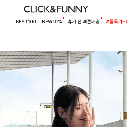
BEST100
NEW10%
휴가 전 빠른배송
여름특가~