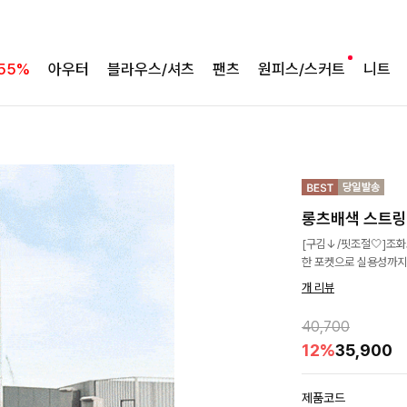
55%
아우터
블라우스/셔츠
팬츠
원피스/스커트
니트
롱츠배색 스트
[구김↓/핏조절🤍]조
한 포켓으로 실용성까지
개 리뷰
40,700
12%
35,900
제품코드