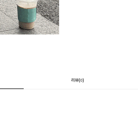
리뷰(
)
0