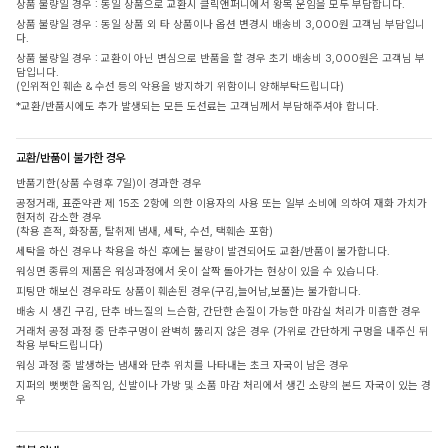
상품 불량일 경우 : 동일 상품으로 교환시 클릭앤퍼니에서 왕복 운임을 모두 부담합니다.
상품 불량일 경우 : 동일 상품 외 타 상품이나 옵션 변경시 배송비 3,000원 고객님 부담입니
다.
상품 불량일 경우 : 교환이 아닌 변심으로 반품을 할 경우 초기 배송비 3,000원은 고객님 부
담입니다.
(인위적인 훼손 & 수선 등의 악용을 방지하기 위함이니 양해부탁드립니다)
*교환/반품시에도 추가 발생되는 모든 도선료는 고객님께서 부담해주셔야 합니다.
교환/반품이 불가한 경우
반품기한(상품 수령후 7일)이 경과한 경우
공정거래, 표준약관 제 15조 2항에 의한 이용자의 사용 또는 일부 소비에 의하여 재화 가치가
현저히 감소한 경우
(착용 흔적, 화장품, 탈취제 냄새, 세탁, 수선, 택훼손 포함)
세탁을 하신 경우나 착용을 하신 후에는 불량이 발견되어도 교환/반품이 불가합니다.
워싱면 종류의 제품은 워싱과정에서 옷이 살짝 돌아가는 현상이 있을 수 있습니다.
피팅만 해보신 경우라도 상품이 훼손된 경우(구김,늘어남,보풀)는 불가합니다.
배송 시 생긴 구김, 단추 바느질의 느슨함, 간단한 손질이 가능한 마감실 처리가 미흡한 경우
거래처 공정 과정 중 단추구멍이 완벽히 뚫리지 않은 경우 (가위로 간단하게 구멍을 내주신 뒤
착용 부탁드립니다)
워싱 과정 중 발생하는 냄새와 단추 위치를 나타내는 초크 자국이 남은 경우
지퍼의 뻣뻣한 움직임, 신발이나 가방 및 소품 마감 처리에서 생긴 소량의 본드 자국이 있는 경
우