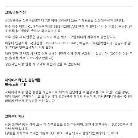
교환/반품 신청
교환/반품은 상품수령일부터 7일 이내 고객센터 또는 게시판으로 신청해주셔야 합니다.
회수 접수 방법 : CJ대한통운택배(1588-1255)ARS 연결 후 1번 ▷ 1번 ▷ 받으신 운송장 번
호 등록 ▷ 착불로 선택 ▷ 회수접수 완료
회수 접수 후 대한통운 담당 기사가 주말 제외 1-2일 이내에 회수지로 방문합니다.
배송비 입금계좌 : 국민은행 512637-01-001048 / 예금주 : (주)클릭앤퍼니 (입금자명 옆
에 휴대폰 뒷번호 4자리 기재 요청)
대량 구매 후 반품 시 반품 수거 비용이 1만원 이상 추가 부과될 수 있습니다. (30만원 이상 주
문건/상품 개수 70% 이상 반품 시)
상습적인 대량 반품 시 구매에 제한이 있을 수 있습니다.
해외에서 확인된 불량제품
반품/교환 안내
국내에서 배송 받은 상품을 개인적으로 해외에 전달하신 후 불량제품으로 확인되었을 경우,
해당 제품이 클릭앤퍼니로 도착된 후에 교환/반품 처리가 가능하며, 클릭앤퍼니에서는 국내택
배비에 한해서 운송비를 부담 합니다
교환운임 안내
상품 교환은 동일 상품 또는 타 상품으로도 교환 가능하며, 교환시 교환배송비 6,000원은 고
객님 부담입니다.
(상품을 저희쪽에 보내는 배송비 3,000+고객님께 다시 발송되는 배송비 3,000)