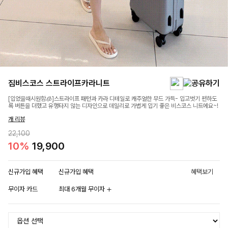
짐비스코스 스트라이프카라니트
[입었을때시원함🧊]스트라이프 패턴과 카라 디테일로 캐주얼한 무드 가득- 입고벗기 편하도
록 버튼을 더했고 유행타지 않는 디자인으로 데일리로 가볍게 입기 좋은 비스코스 니트에요~!
개 리뷰
22,100
10%
19,900
신규가입 혜택
신규가입 혜택
혜택보기
무이자 카드
최대 6개월 무이자