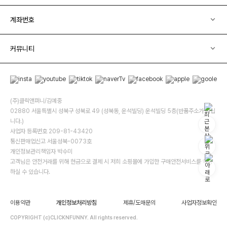
계좌번호
커뮤니티
(주)클릭앤퍼니/김예중
02880 서울특별시 성북구 성북로 49 (성북동, 운석빌딩) 운석빌딩 5층(반품주소가 아닙
니다.)
사업자 등록번호 209-81-43420
통신판매업신고 서울성북-0073호
개인정보관리책임자 박수미
고객님은 안전거래를 위해 현금으로 결제 시 저희 소핑몰에 가입한 구매안전서비스를 이용
하실 수 있습니다.
이용약관
개인정보처리방침
제휴/도매문의
사업자정보확인
COPYRIGHT (c)CLICKNFUNNY. All rights reserved.