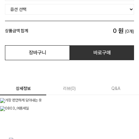
0
원
상품금액 합계
(
0
개)
장바구니
바로구매
상세정보
리뷰
(
0
)
Q&A