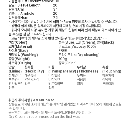
가슴둘레
Bust Circumference
100
팔길이
Sleeve Length
20
팔둘레
Arm
34
암홀너비
Armhole
20
밑단둘레
Hem
76
- 사이즈는 재는 방법이나 위치에 따라 1~3cm 정도의 오차가 발생할 수 있습니다.
- 상품의 실제 색상은 상세페이지 하단의 디테일 컷과 가장 유사합니다.
- 용자의 모니터 사양, 휴대폰 기종 및 해상도 설정에 따라 실제 색상과 다소 차이가 있
을 수 있는 점 참고 부탁드립니다.
- 모든 의류의 첫 세탁은 소재 변형 방지를 위해 드라이클리닝을 권장합니다.
색상(Color)
블루(Blue), 크림(Cream), 블랙(Black)
소재(Material)
비스코스(Viscose) 100%
사이즈(Size)
FREE
세탁방법(Washing)
드라이크리닝(Dry cleaning)
중량(Weight)
190g
제조국(Origin)
중국(China)
안감
신축성
비침
두께감
촉감
(Lining)
(Flexibility)
(Transparency)
(Thickness)
(Touching)
전체안감
매우좋음
비침있음
두꺼움
까슬거림
부분안감
약간당겨짐
비침약간
적당함
적당함
안감탈부착
없음
밝은칼라만
얇음
부드러움
없음
없음
취급시 주의사항 / Attention to
상품별로 기재된 소재에 해당하는 세탁 및 관리법을 지켜주셔야 더 오래 예쁘게 입으실
수 있습니다.
클릭앤퍼니 모든 의류는 첫 세탁은 드라이크리닝을 권장합니다.
Dry Clean is recommended on the first wash.