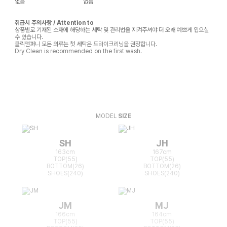
없음
없음
취급시 주의사항 / Attention to
상품별로 기재된 소재에 해당하는 세탁 및 관리법을 지켜주셔야 더 오래 예쁘게 입으실
수 있습니다.
클릭앤퍼니 모든 의류는 첫 세탁은 드라이크리닝을 권장합니다.
Dry Clean is recommended on the first wash.
MODEL
SIZE
SH
JH
163cm
167cm
TOP(55)
TOP(55)
BOTTOM(26)
BOTTOM(26)
SHOES(240)
SHOES(240)
JM
MJ
166cm
164cm
TOP(55)
TOP(55)