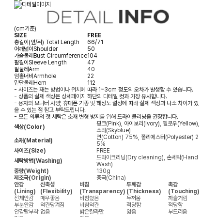
(cm기준)
SIZE
FREE
총길이(앞/뒤)
Total Length
66/71
어깨넓이
Shoulder
50
가슴둘레
Bust Circumference
104
팔길이
Sleeve Length
47
팔둘레
Arm
40
암홀너비
Armhole
22
밑단둘레
Hem
112
- 사이즈는 재는 방법이나 위치에 따라 1~3cm 정도의 오차가 발생할 수 있습니다.
- 상품의 실제 색상은 상세페이지 하단의 디테일 컷과 가장 유사합니다.
- 용자의 모니터 사양, 휴대폰 기종 및 해상도 설정에 따라 실제 색상과 다소 차이가 있
을 수 있는 점 참고 부탁드립니다.
- 모든 의류의 첫 세탁은 소재 변형 방지를 위해 드라이클리닝을 권장합니다.
핑크(Pink), 아이보리(Ivory), 옐로우(Yellow),
색상(Color)
소라(Skyblue)
면(Cotton) 75%, 폴리에스터(Polyester) 2
소재(Material)
5%
사이즈(Size)
FREE
드라이크리닝(Dry cleaning), 손세탁(Hand
세탁방법(Washing)
Wash)
중량(Weight)
130g
제조국(Origin)
중국(China)
안감
신축성
비침
두께감
촉감
(Lining)
(Flexibility)
(Transparency)
(Thickness)
(Touching)
전체안감
매우좋음
비침있음
두꺼움
까슬거림
부분안감
약간당겨짐
비침약간
적당함
적당함
안감탈부착
없음
밝은칼라만
얇음
부드러움