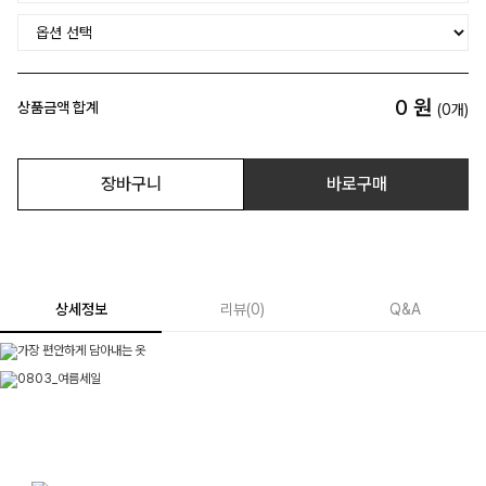
0
원
상품금액 합계
(
0
개)
장바구니
바로구매
상세정보
리뷰
(
0
)
Q&A