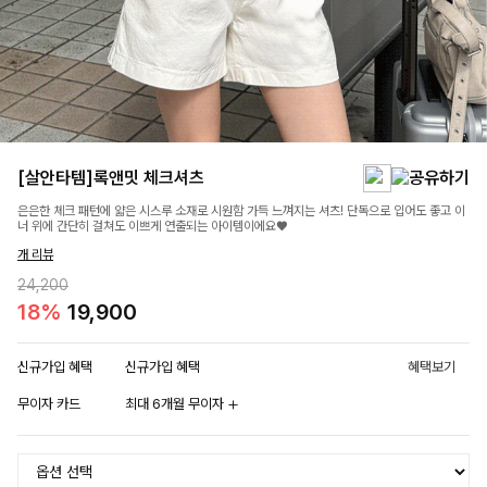
[살안타템]록앤밋 체크셔츠
은은한 체크 패턴에 얇은 시스루 소재로 시원함 가득 느껴지는 셔츠! 단독으로 입어도 좋고 이
너 위에 간단히 걸쳐도 이쁘게 연출되는 아이템이에요♥
개 리뷰
24,200
18%
19,900
신규가입 혜택
신규가입 혜택
혜택보기
무이자 카드
최대 6개월 무이자