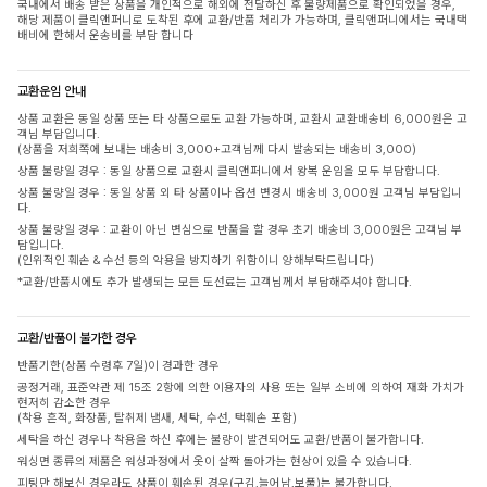
국내에서 배송 받은 상품을 개인적으로 해외에 전달하신 후 불량제품으로 확인되었을 경우,
해당 제품이 클릭앤퍼니로 도착된 후에 교환/반품 처리가 가능하며, 클릭앤퍼니에서는 국내택
배비에 한해서 운송비를 부담 합니다
교환운임 안내
상품 교환은 동일 상품 또는 타 상품으로도 교환 가능하며, 교환시 교환배송비 6,000원은 고
객님 부담입니다.
(상품을 저희쪽에 보내는 배송비 3,000+고객님께 다시 발송되는 배송비 3,000)
상품 불량일 경우 : 동일 상품으로 교환시 클릭앤퍼니에서 왕복 운임을 모두 부담합니다.
상품 불량일 경우 : 동일 상품 외 타 상품이나 옵션 변경시 배송비 3,000원 고객님 부담입니
다.
상품 불량일 경우 : 교환이 아닌 변심으로 반품을 할 경우 초기 배송비 3,000원은 고객님 부
담입니다.
(인위적인 훼손 & 수선 등의 악용을 방지하기 위함이니 양해부탁드립니다)
*교환/반품시에도 추가 발생되는 모든 도선료는 고객님께서 부담해주셔야 합니다.
교환/반품이 불가한 경우
반품기한(상품 수령후 7일)이 경과한 경우
공정거래, 표준약관 제 15조 2항에 의한 이용자의 사용 또는 일부 소비에 의하여 재화 가치가
현저히 감소한 경우
(착용 흔적, 화장품, 탈취제 냄새, 세탁, 수선, 택훼손 포함)
세탁을 하신 경우나 착용을 하신 후에는 불량이 발견되어도 교환/반품이 불가합니다.
워싱면 종류의 제품은 워싱과정에서 옷이 살짝 돌아가는 현상이 있을 수 있습니다.
피팅만 해보신 경우라도 상품이 훼손된 경우(구김,늘어남,보풀)는 불가합니다.