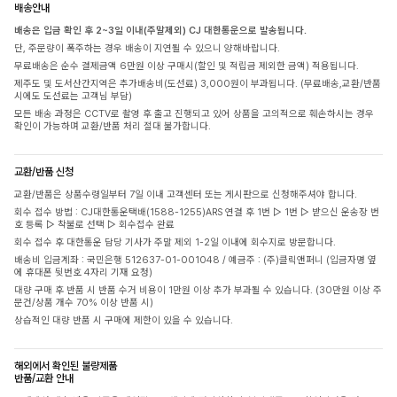
배송안내
배송은 입금 확인 후 2~3일 이내(주말제외) CJ 대한통운으로 발송됩니다.
단, 주문량이 폭주하는 경우 배송이 지연될 수 있으니 양해바랍니다.
무료배송은 순수 결제금액 6만원 이상 구매시(할인 및 적립금 제외한 금액) 적용됩니다.
제주도 및 도서산간지역은 추가배송비(도선료) 3,000원이 부과됩니다. (무료배송,교환/반품
시에도 도선료는 고객님 부담)
모든 배송 과정은 CCTV로 촬영 후 출고 진행되고 있어 상품을 고의적으로 훼손하시는 경우
확인이 가능하며 교환/반품 처리 절대 불가합니다.
교환/반품 신청
교환/반품은 상품수령일부터 7일 이내 고객센터 또는 게시판으로 신청해주셔야 합니다.
회수 접수 방법 : CJ대한통운택배(1588-1255)ARS 연결 후 1번 ▷ 1번 ▷ 받으신 운송장 번
호 등록 ▷ 착불로 선택 ▷ 회수접수 완료
회수 접수 후 대한통운 담당 기사가 주말 제외 1-2일 이내에 회수지로 방문합니다.
배송비 입금계좌 : 국민은행 512637-01-001048 / 예금주 : (주)클릭앤퍼니 (입금자명 옆
에 휴대폰 뒷번호 4자리 기재 요청)
대량 구매 후 반품 시 반품 수거 비용이 1만원 이상 추가 부과될 수 있습니다. (30만원 이상 주
문건/상품 개수 70% 이상 반품 시)
상습적인 대량 반품 시 구매에 제한이 있을 수 있습니다.
해외에서 확인된 불량제품
반품/교환 안내