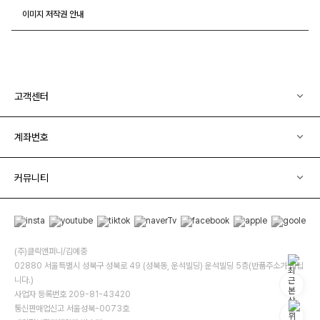
이미지 저작권 안내
고객센터
계좌번호
커뮤니티
(주)클릭앤퍼니/김예중
02880 서울특별시 성북구 성북로 49 (성북동, 운석빌딩) 운석빌딩 5층(반품주소가 아닙
니다.)
사업자 등록번호 209-81-43420
통신판매업신고 서울성북-0073호