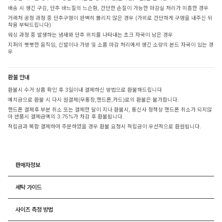
배송 시 생긴 구김, 단추 바느질의 느슨함, 간단한 손질이 가능한 마감실 처리가 미흡한 경우
거래처 공정 과정 중 단추구멍이 완벽히 뚫리지 않은 경우 (가위로 간단하게 구멍을 내주신 뒤
착용 부탁드립니다)
워싱 과정 중 발생하는 냄새와 단추 위치를 나타내는 초크 자국이 남은 경우
지퍼의 뻣뻣한 움직임, 신발이나 가방 및 소품 마감 처리에서 생긴 소량의 본드 자국이 있는 경
우
환불 안내
환불시 수거 상품 확인 후 3일이내 결제하신 방법으로 환불해드립니다
예치금으로 환불 시 다시 원결제(무통장,핸드폰,카드)로의 환불은 불가합니다.
핸드폰 결제후 부분 취소 또는 결제한 달이 지나 환불시, 통신사 정책상 핸드폰 취소가 되지않
아 반품시 결제금액의 3.75%가 차감 후 환불됩니다.
적립금과 복합 결제하여 주문하였을 경우 환불 요청시 적립금이 우선적으로 환원됩니다.
판매자정보
세탁 가이드
사이즈 측정 방법