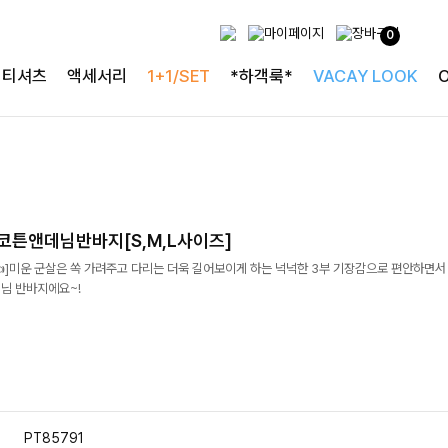
0
티셔츠
액세서리
1+1/SET
*하객룩*
VACAY LOOK
코튼앤데님반바지[S,M,L사이즈]
]미운 군살은 쏙 가려주고 다리는 더욱 길어보이게 하는 넉넉한 3부 기장감으로 편안하면서
데님 반바지에요~!
PT85791