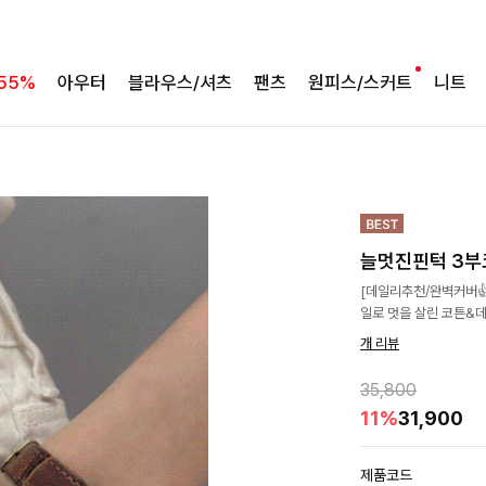
55%
아우터
블라우스/셔츠
팬츠
원피스/스커트
니트
늘멋진핀턱 3부
[데일리추천/완벽커버
일로 멋을 살린 코튼&
개 리뷰
35,800
11%
31,900
제품코드