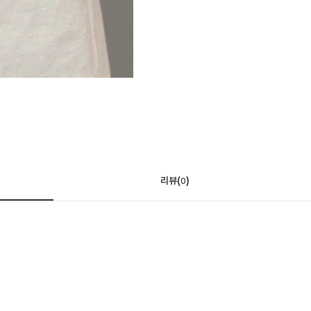
리뷰(
)
0