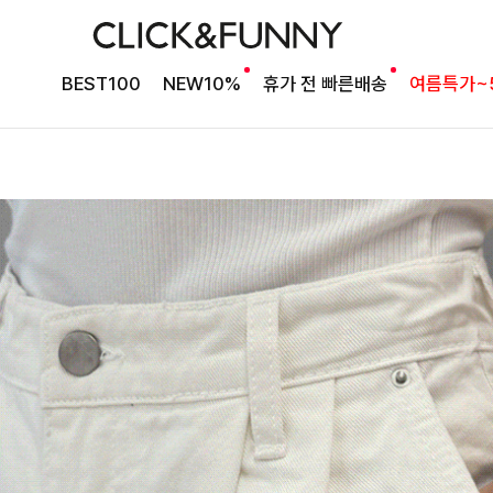
BEST100
NEW10%
휴가 전 빠른배송
여름특가~