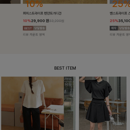
25%
10%
밴스트라이프 스트링원피스
[5천장돌파/C
25%
35,100
원
10%
34,90
46,800원
리뷰 카운트 영역
리뷰 카운트 영
BEST ITEM