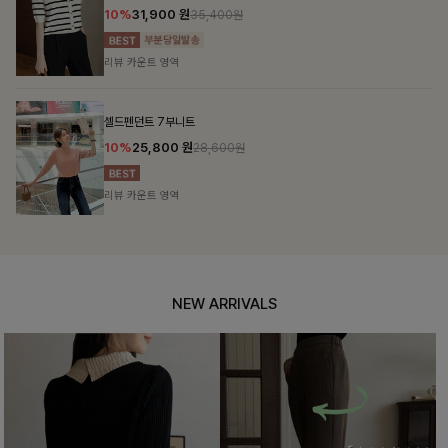
10%
31,900
원
35,400원
리뷰 카운트 영역
셀드펜던트 7부니트
10%
25,800
원
28,600원
리뷰 카운트 영역
NEW ARRIVALS