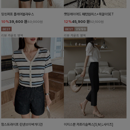
밍킷퍼프 플레어블라우스
캣밍레이어드 패턴원피스+목걸이SET
10%
39,600
원
12%
45,900
원
43,900원
52,100원
리뷰 카운트 영역
리뷰 카운트 영역
함스트라이프 린넨브이넥가디건
이지스판 카프리슬랙스[S,M,L사이즈]