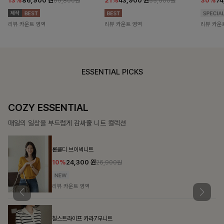
13%
86,900
원
21%
43,900
원
30%
7
99,800원
55,500원
리뷰 카운트 영역
리뷰 카운트 영역
리뷰 카운
ESSENTIAL PICKS
COZY ESSENTIAL
매일의 일상을 부드럽게 감싸줄 니트 컬렉션
론클디 브이넥니트
10%
24,300
원
26,900원
리뷰 카운트 영역
칠스트라이프 카라7부니트