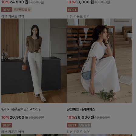
10%
24,900
원
13%
33,900
원
27,600원
38,900원
리뷰 카운트 영역
리뷰 카운트 영역
윌리덤 라운드앤브이넥가디건
룬셀퍼프 셔링원피스
10%
20,900
원
10%
36,900
원
23,200원
40,900원
리뷰 카운트 영역
리뷰 카운트 영역