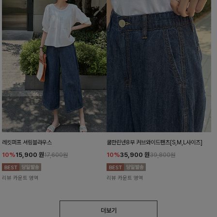
레킷퍼프 셔링블라우스
쿨한린넨8부 커브와이드팬츠[S,M,L사이즈]
10%
15,900
원
10%
35,900
원
17,600원
39,800원
리뷰 카운트 영역
리뷰 카운트 영역
더보기