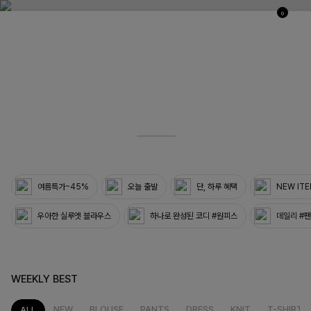
0
03
33
여름특가~45%
오늘 출발
단, 하루 혜택
NEW IT
우아한 실루엣 블라우스
하나로 완성된 코디 #원피스
데일리 #
WEEKLY BEST
NEW
BLOUSE
PANTS
DRESS
KNIT
T-SHIRT
ALL