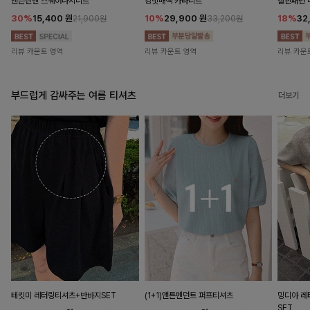
앤즌린넨 스퀘어나시니트
킹밋배색 카라니트
캘핀패턴 
30%
15,400
원
10%
29,900
원
18%
32
21,900원
33,200원
리뷰 카운트 영역
리뷰 카운트 영역
리뷰 카운
부드럽게 감싸주는 여름 티셔츠
더보기
테킷미 레터링티셔츠+반바지SET
(1+1)앤튼펜던트 퍼프티셔츠
밍디아 
SET