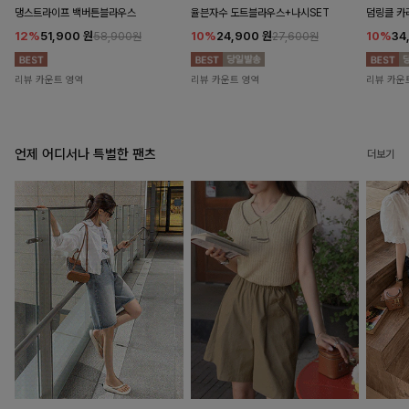
댕스트라이프 백버튼블라우스
율븐자수 도트블라우스+나시SET
덤링클 카
12%
51,900
원
10%
24,900
원
10%
34
58,900원
27,600원
리뷰 카운트 영역
리뷰 카운트 영역
리뷰 카운
언제 어디서나 특별한 팬츠
더보기