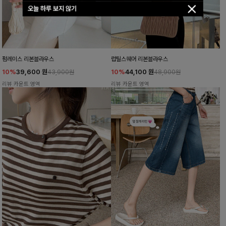
오늘 하루 보지 않기
펌레이스 리본블라우스
럽틸스퀘어 리본블라우스
10%
39,600
원
10%
44,100
원
43,900원
48,900원
리뷰 카운트 영역
리뷰 카운트 영역