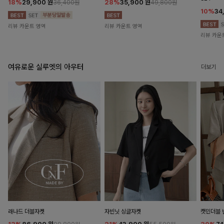
18%
29,900
원
28%
35,900
원
36,400원
49,800원
10%
34
리뷰 카운트 영역
리뷰 카운트 영역
리뷰 카운
여유로운 실루엣의 아우터
더보기
래나드 더블자켓
자빈닛 싱글자켓
캣민더블 