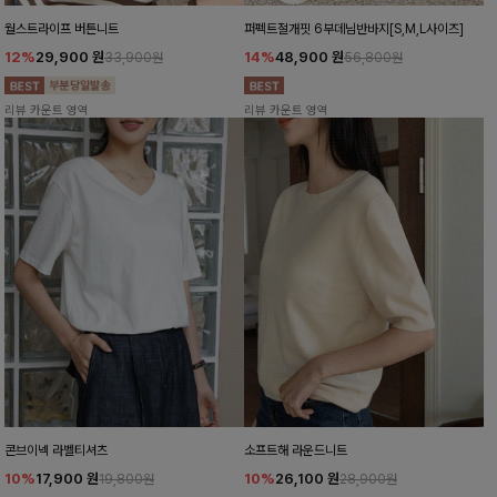
월스트라이프 버튼니트
퍼펙트절개핏 6부데님반바지[S,M,L사이즈]
12%
29,900
원
14%
48,900
원
33,900원
56,800원
리뷰 카운트 영역
리뷰 카운트 영역
콘브이넥 라벨티셔츠
소프트해 라운드니트
10%
17,900
원
10%
26,100
원
19,800원
28,900원