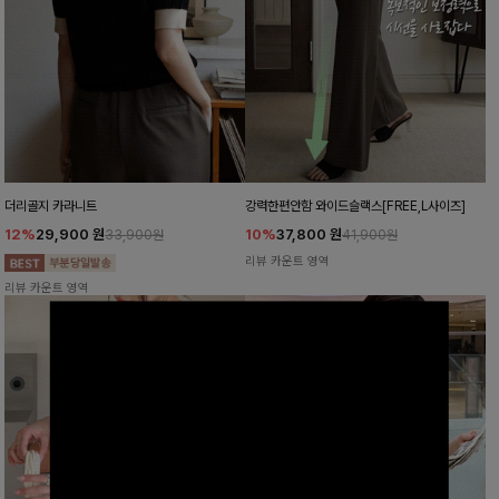
더리골지 카라니트
강력한편안함 와이드슬랙스[FREE,L사이즈]
12%
29,900
원
10%
37,800
원
33,900원
41,900원
리뷰 카운트 영역
리뷰 카운트 영역