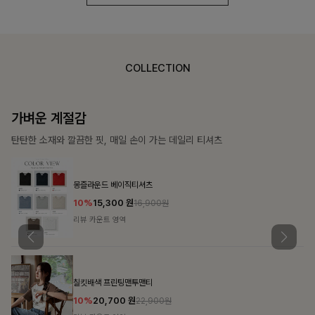
COLLECTION
가장 쉬운 코디
특별한 날부터 일상까지 함께하는 룩
쥬빌스트링 포켓원피스
17%
48,900
원
58,900원
리뷰 카운트 영역
블룬티 나시원피스+셔츠SET
15%
31,900
원
37,500원