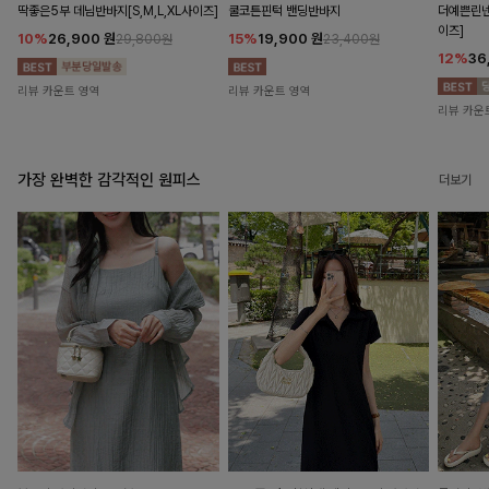
딱좋은5부 데님반바지[S,M,L,XL사이즈]
쿨코튼핀턱 밴딩반바지
더예쁜린넨
이즈]
10%
26,900
원
15%
19,900
원
29,800원
23,400원
12%
36
리뷰 카운트 영역
리뷰 카운트 영역
리뷰 카운
가장 완벽한 감각적인 원피스
더보기