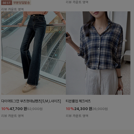
리뷰 카운트 영역
리뷰 카운트 영역
다이어트그만 부츠컷데님팬츠[S,M,L사이즈]
티븐롤업 체크셔츠
10%
47,700
원
10%
24,300
원
52,900원
26,900원
리뷰 카운트 영역
리뷰 카운트 영역