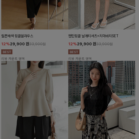
릴픈배색 링클블라우스
헨틴링클 날개티셔츠+치마바지SET
12%
29,900
원
12%
29,900
원
33,900원
33,900원
리뷰 카운트 영역
리뷰 카운트 영역