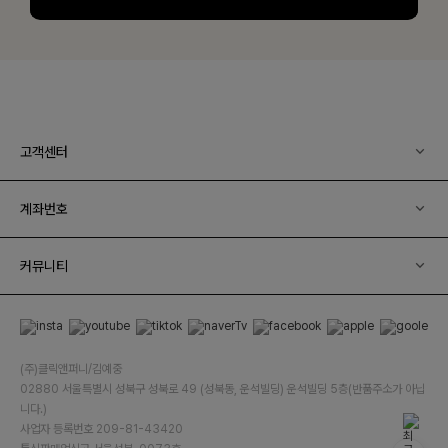
고객센터
계좌번호
커뮤니티
(주)클릭앤퍼니/김예중
02880 서울특별시 성북구 성북로 49 (성북동, 운석빌딩) 운석빌딩 5층(반품주소가 아닙
니다.)
사업자 등록번호 209-81-43420