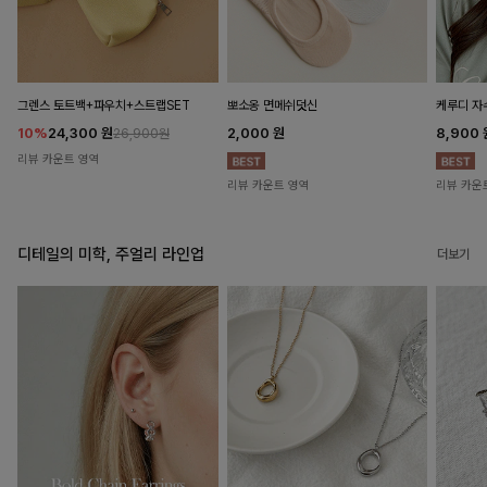
뽀소옹 면메쉬덧신
그렌스 토트백+파우치+스트랩SET
케루디 자
2,000
원
10%
24,300
원
8,900
26,900원
리뷰 카운트 영역
리뷰 카운트 영역
리뷰 카운
디테일의 미학, 주얼리 라인업
더보기