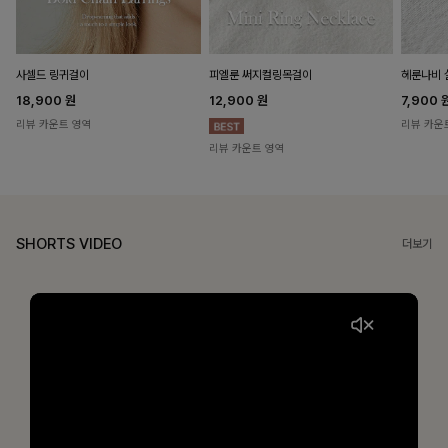
헤룬나비 
사셀드 링귀걸이
피엘룬 써지컬링목걸이
7,900
18,900
원
12,900
원
리뷰 카운
리뷰 카운트 영역
리뷰 카운트 영역
SHORTS VIDEO
더보기