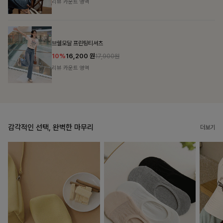
리뷰 카운트 영역
캣시어서커 버튼카라원피스+벨트SET
16%
79,900
원
95,100원
리뷰 카운트 영역
감각적인 선택, 완벽한 마무리
더보기