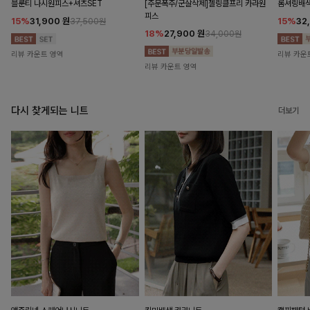
블룬티 나시원피스+셔츠SET
[주문폭주/군살삭제]젤링클프리 카라원
롬셔링배
피스
15%
31,900
원
15%
32
37,500원
18%
27,900
원
34,000원
리뷰 카운트 영역
리뷰 카운
리뷰 카운트 영역
다시 찾게되는 니트
더보기