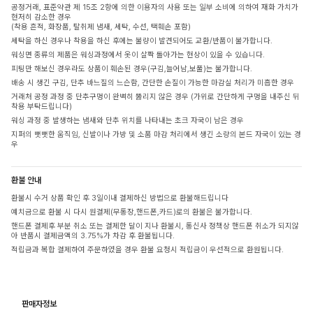
공정거래, 표준약관 제 15조 2항에 의한 이용자의 사용 또는 일부 소비에 의하여 재화 가치가
현저히 감소한 경우
(착용 흔적, 화장품, 탈취제 냄새, 세탁, 수선, 택훼손 포함)
세탁을 하신 경우나 착용을 하신 후에는 불량이 발견되어도 교환/반품이 불가합니다.
워싱면 종류의 제품은 워싱과정에서 옷이 살짝 돌아가는 현상이 있을 수 있습니다.
피팅만 해보신 경우라도 상품이 훼손된 경우(구김,늘어남,보풀)는 불가합니다.
배송 시 생긴 구김, 단추 바느질의 느슨함, 간단한 손질이 가능한 마감실 처리가 미흡한 경우
거래처 공정 과정 중 단추구멍이 완벽히 뚫리지 않은 경우 (가위로 간단하게 구멍을 내주신 뒤
착용 부탁드립니다)
워싱 과정 중 발생하는 냄새와 단추 위치를 나타내는 초크 자국이 남은 경우
지퍼의 뻣뻣한 움직임, 신발이나 가방 및 소품 마감 처리에서 생긴 소량의 본드 자국이 있는 경
우
환불 안내
환불시 수거 상품 확인 후 3일이내 결제하신 방법으로 환불해드립니다
예치금으로 환불 시 다시 원결제(무통장,핸드폰,카드)로의 환불은 불가합니다.
핸드폰 결제후 부분 취소 또는 결제한 달이 지나 환불시, 통신사 정책상 핸드폰 취소가 되지않
아 반품시 결제금액의 3.75%가 차감 후 환불됩니다.
적립금과 복합 결제하여 주문하였을 경우 환불 요청시 적립금이 우선적으로 환원됩니다.
판매자정보