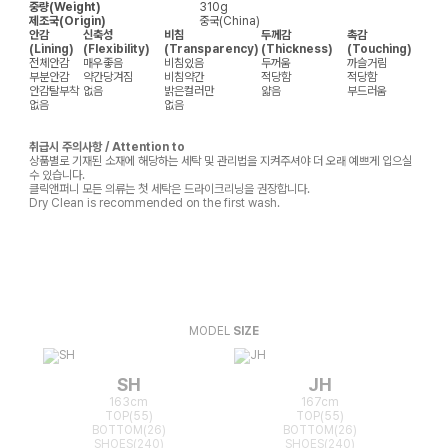
중량(Weight)
310g
제조국(Origin)
중국(China)
안감
신축성
비침
두께감
촉감
(Lining)
(Flexibility)
(Transparency)
(Thickness)
(Touching)
전체안감
매우좋음
비침있음
두꺼움
까슬거림
부분안감
약간당겨짐
비침약간
적당함
적당함
안감탈부착
없음
밝은컬러만
얇음
부드러움
없음
없음
취급시 주의사항 / Attention to
상품별로 기재된 소재에 해당하는 세탁 및 관리법을 지켜주셔야 더 오래 예쁘게 입으실
수 있습니다.
클릭앤퍼니 모든 의류는 첫 세탁은 드라이크리닝을 권장합니다.
Dry Clean is recommended on the first wash.
MODEL
SIZE
SH
JH
163cm
167cm
TOP(55)
TOP(55)
BOTTOM(26)
BOTTOM(26)
SHOES(240)
SHOES(240)