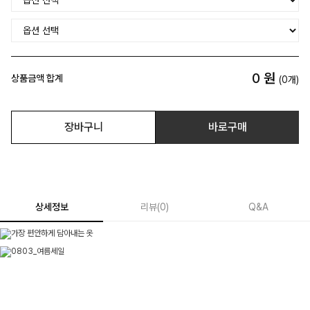
0
원
상품금액 합계
(
0
개)
장바구니
바로구매
상세정보
리뷰
(
0
)
Q&A