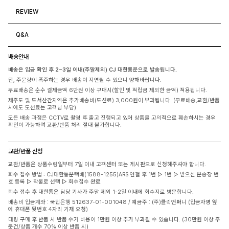
REVIEW
Q&A
배송안내
배송은 입금 확인 후 2~3일 이내(주말제외) CJ 대한통운으로 발송됩니다.
단, 주문량이 폭주하는 경우 배송이 지연될 수 있으니 양해바랍니다.
무료배송은 순수 결제금액 6만원 이상 구매시(할인 및 적립금 제외한 금액) 적용됩니다.
제주도 및 도서산간지역은 추가배송비(도선료) 3,000원이 부과됩니다. (무료배송,교환/반품
시에도 도선료는 고객님 부담)
모든 배송 과정은 CCTV로 촬영 후 출고 진행되고 있어 상품을 고의적으로 훼손하시는 경우
확인이 가능하며 교환/반품 처리 절대 불가합니다.
교환/반품 신청
교환/반품은 상품수령일부터 7일 이내 고객센터 또는 게시판으로 신청해주셔야 합니다.
회수 접수 방법 : CJ대한통운택배(1588-1255)ARS 연결 후 1번 ▷ 1번 ▷ 받으신 운송장 번
호 등록 ▷ 착불로 선택 ▷ 회수접수 완료
회수 접수 후 대한통운 담당 기사가 주말 제외 1-2일 이내에 회수지로 방문합니다.
배송비 입금계좌 : 국민은행 512637-01-001048 / 예금주 : (주)클릭앤퍼니 (입금자명 옆
에 휴대폰 뒷번호 4자리 기재 요청)
대량 구매 후 반품 시 반품 수거 비용이 1만원 이상 추가 부과될 수 있습니다. (30만원 이상 주
문건/상품 개수 70% 이상 반품 시)