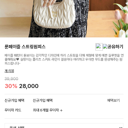
룬페이즐 스트링원피스
페이즐 패턴이 돋보이는 감각적인 디자인에 허리 스트링을 더해 체형에 맞게 예쁜 실루엣을 연
출해줘요🖤 살랑이는 플리츠 스커트 라인이 걸음마다 여리하고 우아한 무드를 완성해주는 원
피스랍니다-
개 리뷰
39,900
30%
28,000
신규가입 혜택
신규가입 혜택
혜택보기
무이자 카드
최대 6개월 무이자