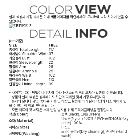
실제 색상과 가장 가까운 아래 제품이미지를 확인하세요! 모니터에 따라 차이가 있을 수
있습니다.
(cm기준)
SIZE
FREE
총길이
Total Length
117
어깨넓이
Shoulder Width
37
가슴둘레
Bust
102
팔길이
Sleeve Length
22
팔둘레
Arm
26
암홀너비
Armhole
25
허리둘레
Waist
102
밑단둘레
Hem
110
안감길이
Lining Length
99
- 사이즈는 재는 방법이나 위치에 따라 1~3cm 정도의 오차가 발생할 수 있습니다.
- 상품의 실제 색상은 상세페이지 하단의 디테일 컷과 가장 유사합니다.
- 용자의 모니터 사양, 휴대폰 기종 및 해상도 설정에 따라 실제 색상과 다소 차이가 있
을 수 있는 점 참고 부탁드립니다.
- 모든 의류의 첫 세탁은 소재 변형 방지를 위해 드라이클리닝을 권장합니다.
색상(Color)
블랙(Black), 그린(Green)
나일론(Nylon) 100% / 안감-폴리에스터(Poly
소재(Material)
ester) 100%
사이즈(Size)
FREE
드라이클리닝(Dry cleaning), 손세탁 (Hand
세탁방법(Washing)
wash)