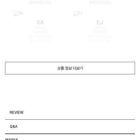
SHOES(240)
SHOES(240)
SA
EJ
168cm
165cm
TOP(55)
TOP(55)
BOTTOM(26)
BOTTOM(26)
SHOES(240)
SHOES(240)
상품 정보 더보기
REVIEW
Q&A
배송안내