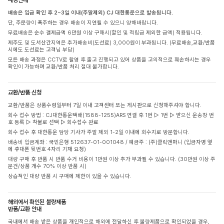
배송은 입금 확인 후 2~3일 이내(주말제외) CJ 대한통운으로 발송됩니다.
단, 주문량이 폭주하는 경우 배송이 지연될 수 있으니 양해바랍니다.
무료배송은 순수 결제금액 6만원 이상 구매시(할인 및 적립금 제외한 금액) 적용됩니다.
제주도 및 도서산간지역은 추가배송비(도선료) 3,000원이 부과됩니다. (무료배송,교환/반품
시에도 도선료는 고객님 부담)
모든 배송 과정은 CCTV로 촬영 후 출고 진행되고 있어 상품을 고의적으로 훼손하시는 경우
확인이 가능하며 교환/반품 처리 절대 불가합니다.
교환/반품 신청
교환/반품은 상품수령일부터 7일 이내 고객센터 또는 게시판으로 신청해주셔야 합니다.
회수 접수 방법 : CJ대한통운택배(1588-1255)ARS 연결 후 1번 ▷ 1번 ▷ 받으신 운송장 번
호 등록 ▷ 착불로 선택 ▷ 회수접수 완료
회수 접수 후 대한통운 담당 기사가 주말 제외 1-2일 이내에 회수지로 방문합니다.
배송비 입금계좌 : 국민은행 512637-01-001048 / 예금주 : (주)클릭앤퍼니 (입금자명 옆
에 휴대폰 뒷번호 4자리 기재 요청)
대량 구매 후 반품 시 반품 수거 비용이 1만원 이상 추가 부과될 수 있습니다. (30만원 이상 주
문건/상품 개수 70% 이상 반품 시)
상습적인 대량 반품 시 구매에 제한이 있을 수 있습니다.
해외에서 확인된 불량제품
반품/교환 안내
국내에서 배송 받은 상품을 개인적으로 해외에 전달하신 후 불량제품으로 확인되었을 경우,