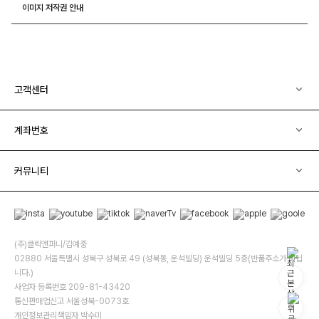
이미지 저작권 안내
고객센터
계좌번호
커뮤니티
(주)클릭앤퍼니/김예중
02880 서울특별시 성북구 성북로 49 (성북동, 운석빌딩) 운석빌딩 5층(반품주소가 아닙
니다.)
사업자 등록번호 209-81-43420
통신판매업신고 서울성북-0073호
개인정보관리책임자 박수미