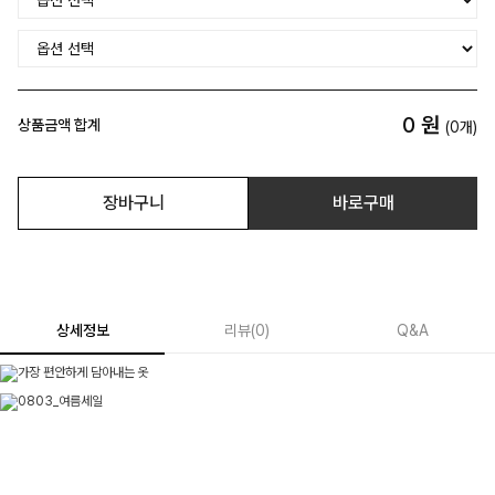
0
원
상품금액 합계
(
0
개)
장바구니
바로구매
상세정보
리뷰
(
0
)
Q&A