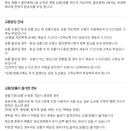
해당 제품이 클릭앤퍼니로 도착된 후에 교환/반품 처리가 가능하며, 클릭앤퍼니에서는 국내택
배비에 한해서 운송비를 부담 합니다
교환운임 안내
상품 교환은 동일 상품 또는 타 상품으로도 교환 가능하며, 교환시 교환배송비 6,000원은 고
객님 부담입니다.
(상품을 저희쪽에 보내는 배송비 3,000+고객님께 다시 발송되는 배송비 3,000)
상품 불량일 경우 : 동일 상품으로 교환시 클릭앤퍼니에서 왕복 운임을 모두 부담합니다.
상품 불량일 경우 : 동일 상품 외 타 상품이나 옵션 변경시 배송비 3,000원 고객님 부담입니
다.
상품 불량일 경우 : 교환이 아닌 변심으로 반품을 할 경우 초기 배송비 3,000원은 고객님 부
담입니다.
(인위적인 훼손 & 수선 등의 악용을 방지하기 위함이니 양해부탁드립니다)
*교환/반품시에도 추가 발생되는 모든 도선료는 고객님께서 부담해주셔야 합니다.
교환/반품이 불가한 경우
반품기한(상품 수령후 7일)이 경과한 경우
공정거래, 표준약관 제 15조 2항에 의한 이용자의 사용 또는 일부 소비에 의하여 재화 가치가
현저히 감소한 경우
(착용 흔적, 화장품, 탈취제 냄새, 세탁, 수선, 택훼손 포함)
세탁을 하신 경우나 착용을 하신 후에는 불량이 발견되어도 교환/반품이 불가합니다.
워싱면 종류의 제품은 워싱과정에서 옷이 살짝 돌아가는 현상이 있을 수 있습니다.
피팅만 해보신 경우라도 상품이 훼손된 경우(구김,늘어남,보풀)는 불가합니다.