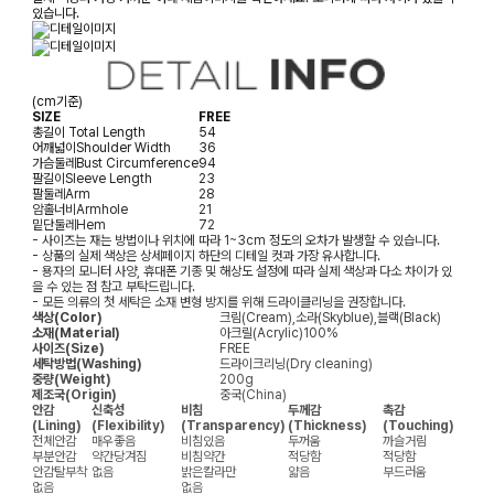
있습니다.
(cm기준)
SIZE
FREE
총길이
Total Length
54
어깨넓이
Shoulder Width
36
가슴둘레
Bust Circumference
94
팔길이
Sleeve Length
23
팔둘레
Arm
28
암홀너비
Armhole
21
밑단둘레
Hem
72
- 사이즈는 재는 방법이나 위치에 따라 1~3cm 정도의 오차가 발생할 수 있습니다.
- 상품의 실제 색상은 상세페이지 하단의 디테일 컷과 가장 유사합니다.
- 용자의 모니터 사양, 휴대폰 기종 및 해상도 설정에 따라 실제 색상과 다소 차이가 있
을 수 있는 점 참고 부탁드립니다.
- 모든 의류의 첫 세탁은 소재 변형 방지를 위해 드라이클리닝을 권장합니다.
색상(Color)
크림(Cream),소라(Skyblue),블랙(Black)
소재(Material)
아크릴(Acrylic)100%
사이즈(Size)
FREE
세탁방법(Washing)
드라이크리닝(Dry cleaning)
중량(Weight)
200g
제조국(Origin)
중국(China)
안감
신축성
비침
두께감
촉감
(Lining)
(Flexibility)
(Transparency)
(Thickness)
(Touching)
전체안감
매우좋음
비침있음
두꺼움
까슬거림
부분안감
약간당겨짐
비침약간
적당함
적당함
안감탈부착
없음
밝은칼라만
얇음
부드러움
없음
없음