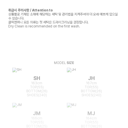
취급시 주의사항 / Attention to
상품별로 기재된 소재에 해당하는 세탁 및 관리법을 지켜주셔야 더 오래 예쁘게 입으실
수 있습니다.
클릭앤퍼니 모든 의류는 첫 세탁은 드라이크리닝을 권장합니다.
Dry Clean is recommended on the first wash.
MODEL
SIZE
SH
JH
163cm
167cm
TOP(55)
TOP(55)
BOTTOM(26)
BOTTOM(26)
SHOES(240)
SHOES(240)
JM
MJ
166cm
164cm
TOP(55)
TOP(55)
BOTTOM(25)
BOTTOM(26)