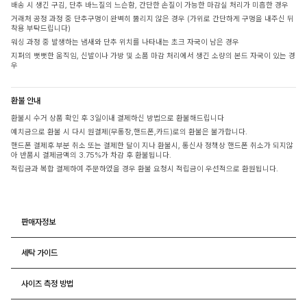
배송 시 생긴 구김, 단추 바느질의 느슨함, 간단한 손질이 가능한 마감실 처리가 미흡한 경우
거래처 공정 과정 중 단추구멍이 완벽히 뚫리지 않은 경우 (가위로 간단하게 구멍을 내주신 뒤
착용 부탁드립니다)
워싱 과정 중 발생하는 냄새와 단추 위치를 나타내는 초크 자국이 남은 경우
지퍼의 뻣뻣한 움직임, 신발이나 가방 및 소품 마감 처리에서 생긴 소량의 본드 자국이 있는 경
우
환불 안내
환불시 수거 상품 확인 후 3일이내 결제하신 방법으로 환불해드립니다
예치금으로 환불 시 다시 원결제(무통장,핸드폰,카드)로의 환불은 불가합니다.
핸드폰 결제후 부분 취소 또는 결제한 달이 지나 환불시, 통신사 정책상 핸드폰 취소가 되지않
아 반품시 결제금액의 3.75%가 차감 후 환불됩니다.
적립금과 복합 결제하여 주문하였을 경우 환불 요청시 적립금이 우선적으로 환원됩니다.
판매자정보
세탁 가이드
사이즈 측정 방법