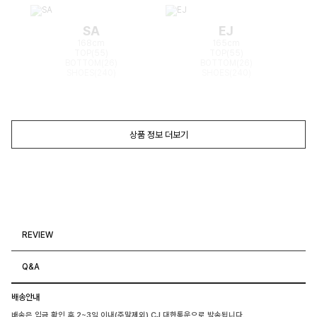
SA
EJ
168cm
165cm
TOP(55)
TOP(55)
BOTTOM(26)
BOTTOM(26)
SHOES(240)
SHOES(240)
상품 정보 더보기
REVIEW
Q&A
배송안내
배송은 입금 확인 후 2~3일 이내(주말제외) CJ 대한통운으로 발송됩니다.