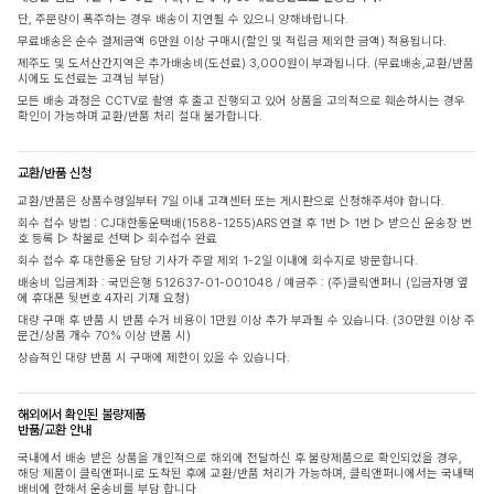
단, 주문량이 폭주하는 경우 배송이 지연될 수 있으니 양해바랍니다.
무료배송은 순수 결제금액 6만원 이상 구매시(할인 및 적립금 제외한 금액) 적용됩니다.
제주도 및 도서산간지역은 추가배송비(도선료) 3,000원이 부과됩니다. (무료배송,교환/반품
시에도 도선료는 고객님 부담)
모든 배송 과정은 CCTV로 촬영 후 출고 진행되고 있어 상품을 고의적으로 훼손하시는 경우
확인이 가능하며 교환/반품 처리 절대 불가합니다.
교환/반품 신청
교환/반품은 상품수령일부터 7일 이내 고객센터 또는 게시판으로 신청해주셔야 합니다.
회수 접수 방법 : CJ대한통운택배(1588-1255)ARS 연결 후 1번 ▷ 1번 ▷ 받으신 운송장 번
호 등록 ▷ 착불로 선택 ▷ 회수접수 완료
회수 접수 후 대한통운 담당 기사가 주말 제외 1-2일 이내에 회수지로 방문합니다.
배송비 입금계좌 : 국민은행 512637-01-001048 / 예금주 : (주)클릭앤퍼니 (입금자명 옆
에 휴대폰 뒷번호 4자리 기재 요청)
대량 구매 후 반품 시 반품 수거 비용이 1만원 이상 추가 부과될 수 있습니다. (30만원 이상 주
문건/상품 개수 70% 이상 반품 시)
상습적인 대량 반품 시 구매에 제한이 있을 수 있습니다.
해외에서 확인된 불량제품
반품/교환 안내
국내에서 배송 받은 상품을 개인적으로 해외에 전달하신 후 불량제품으로 확인되었을 경우,
해당 제품이 클릭앤퍼니로 도착된 후에 교환/반품 처리가 가능하며, 클릭앤퍼니에서는 국내택
배비에 한해서 운송비를 부담 합니다