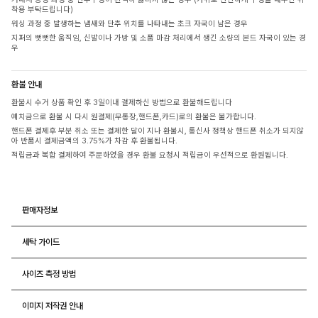
착용 부탁드립니다)
워싱 과정 중 발생하는 냄새와 단추 위치를 나타내는 초크 자국이 남은 경우
지퍼의 뻣뻣한 움직임, 신발이나 가방 및 소품 마감 처리에서 생긴 소량의 본드 자국이 있는 경
우
환불 안내
환불시 수거 상품 확인 후 3일이내 결제하신 방법으로 환불해드립니다
예치금으로 환불 시 다시 원결제(무통장,핸드폰,카드)로의 환불은 불가합니다.
핸드폰 결제후 부분 취소 또는 결제한 달이 지나 환불시, 통신사 정책상 핸드폰 취소가 되지않
아 반품시 결제금액의 3.75%가 차감 후 환불됩니다.
적립금과 복합 결제하여 주문하였을 경우 환불 요청시 적립금이 우선적으로 환원됩니다.
판매자정보
세탁 가이드
사이즈 측정 방법
이미지 저작권 안내