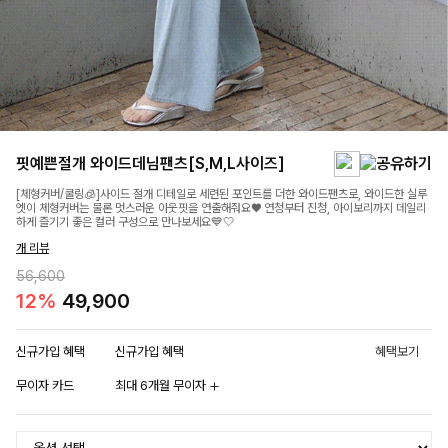
핏예쁜절개 와이드데님팬츠[S,M,L사이즈]
[체형커버/쿨링🧊]사이드 절개 디테일로 세련된 포인트를 더한 와이드팬츠로, 와이드한 실루
엣이 체형커버는 물론 멋스러운 아웃핏을 연출해줘요♥ 연청부터 진청, 아이보리까지 데일리
하게 즐기기 좋은 컬러 구성으로 만나보세요💙🤍
개 리뷰
56,600
12%
49,900
신규가입 혜택
신규가입 혜택
혜택보기
무이자 카드
최대 6개월 무이자