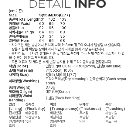
(cm기준)
SIZE
S(55)
M(66)
L(77)
총길이
Total Length
101
102
103
허리둘레
Waist
60
65
70
힙둘레
Hip
92
96
100
허벅지둘레
Thigh
64
66
68
밑위길이
Rise
33
34
35
밑단둘레
Hem
64
66
68
- 사이즈는 재는 방법이나 위치에 따라 1~3cm 정도의 오차가 발생할 수 있습니다.
- 상품의 실제 색상은 상세페이지 하단의 디테일 컷과 가장 유사합니다.
- 용자의 모니터 사양, 휴대폰 기종 및 해상도 설정에 따라 실제 색상과 다소 차이가 있
을 수 있는 점 참고 부탁드립니다.
- 모든 의류의 첫 세탁은 소재 변형 방지를 위해 드라이클리닝을 권장합니다.
색상(Color)
연청(Light Blue), 아이보리(Ivory), 진청(Dark Blue)
소재(Material)
면(Cotton) 100%
사이즈(Size)
S(55),M(66),L(77)
드라이크리닝(Dry cleaning), 단독손세탁 (Wash separ
세탁방법(Washing)
ately)
중량(Weight)
370g
제조국(Origin)
대한민국(Korea)
허리밴딩(Waist
뒷밴딩(Back banding)
banding)
안감
신축성
비침
두께감
촉감
(Lining)
(Flexibility)
(Transparency)
(Thickness)
(Touching)
전체안감
매우좋음
비침있음
두꺼움
까슬거림
부분안감
약간당겨짐
비침약간
적당함
적당함
안감탈부착
없음
밝은칼라만
얇음
부드러움
없음
없음