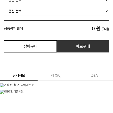
0
원
상품금액 합계
(
0
개)
장바구니
바로구매
상세정보
리뷰
(
0
)
Q&A