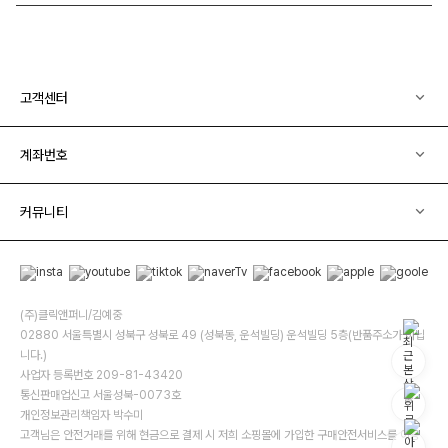
고객센터
계좌번호
커뮤니티
(주)클릭앤퍼니/김예중
02880 서울특별시 성북구 성북로 49 (성북동, 운석빌딩) 운석빌딩 5층(반품주소가 아닙
니다.)
사업자 등록번호 209-81-43420
통신판매업신고 서울성북-0073호
개인정보관리책임자 박수미
고객님은 안전거래를 위해 현금으로 결제 시 저희 소핑몰에 가입한 구매안전서비스를 이용