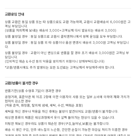
교환운임 안내
상품 교환은 동일 상품 또는 타 상품으로도 교환 가능하며, 교환시 교환배송비 6,000원은 고
객님 부담입니다.
(상품을 저희쪽에 보내는 배송비 3,000+고객님께 다시 발송되는 배송비 3,000)
상품 불량일 경우 : 동일 상품으로 교환시 클릭앤퍼니에서 왕복 운임을 모두 부담합니다.
상품 불량일 경우 : 동일 상품 외 타 상품이나 옵션 변경시 배송비 3,000원 고객님 부담입니
다.
상품 불량일 경우 : 교환이 아닌 변심으로 반품을 할 경우 초기 배송비 3,000원은 고객님 부
담입니다.
(인위적인 훼손 & 수선 등의 악용을 방지하기 위함이니 양해부탁드립니다)
*교환/반품시에도 추가 발생되는 모든 도선료는 고객님께서 부담해주셔야 합니다.
교환/반품이 불가한 경우
반품기한(상품 수령후 7일)이 경과한 경우
공정거래, 표준약관 제 15조 2항에 의한 이용자의 사용 또는 일부 소비에 의하여 재화 가치가
현저히 감소한 경우
(착용 흔적, 화장품, 탈취제 냄새, 세탁, 수선, 택훼손 포함)
세탁을 하신 경우나 착용을 하신 후에는 불량이 발견되어도 교환/반품이 불가합니다.
워싱면 종류의 제품은 워싱과정에서 옷이 살짝 돌아가는 현상이 있을 수 있습니다.
피팅만 해보신 경우라도 상품이 훼손된 경우(구김,늘어남,보풀)는 불가합니다.
배송 시 생긴 구김, 단추 바느질의 느슨함, 간단한 손질이 가능한 마감실 처리가 미흡한 경우
거래처 공정 과정 중 단추구멍이 완벽히 뚫리지 않은 경우 (가위로 간단하게 구멍을 내주신 뒤