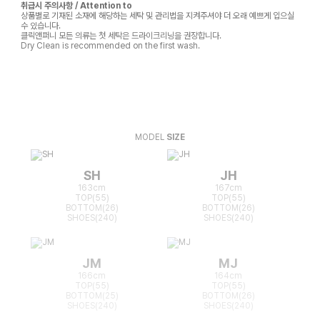
취급시 주의사항 / Attention to
상품별로 기재된 소재에 해당하는 세탁 및 관리법을 지켜주셔야 더 오래 예쁘게 입으실
수 있습니다.
클릭앤퍼니 모든 의류는 첫 세탁은 드라이크리닝을 권장합니다.
Dry Clean is recommended on the first wash.
MODEL
SIZE
SH
JH
163cm
167cm
TOP(55)
TOP(55)
BOTTOM(26)
BOTTOM(26)
SHOES(240)
SHOES(240)
JM
MJ
166cm
164cm
TOP(55)
TOP(55)
BOTTOM(25)
BOTTOM(26)
SHOES(240)
SHOES(240)