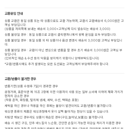
교환운임 안내
상품 교환은 동일 상품 또는 타 상품으로도 교환 가능하며, 교환시 교환배송비 6,000원은 고
객님 부담입니다.
(상품을 저희쪽에 보내는 배송비 3,000+고객님께 다시 발송되는 배송비 3,000)
상품 불량일 경우 : 동일 상품으로 교환시 클릭앤퍼니에서 왕복 운임을 모두 부담합니다.
상품 불량일 경우 : 동일 상품 외 타 상품이나 옵션 변경시 배송비 3,000원 고객님 부담입니
다.
상품 불량일 경우 : 교환이 아닌 변심으로 반품을 할 경우 초기 배송비 3,000원은 고객님 부
담입니다.
(인위적인 훼손 & 수선 등의 악용을 방지하기 위함이니 양해부탁드립니다)
*교환/반품시에도 추가 발생되는 모든 도선료는 고객님께서 부담해주셔야 합니다.
교환/반품이 불가한 경우
반품기한(상품 수령후 7일)이 경과한 경우
공정거래, 표준약관 제 15조 2항에 의한 이용자의 사용 또는 일부 소비에 의하여 재화 가치가
현저히 감소한 경우
(착용 흔적, 화장품, 탈취제 냄새, 세탁, 수선, 택훼손 포함)
세탁을 하신 경우나 착용을 하신 후에는 불량이 발견되어도 교환/반품이 불가합니다.
워싱면 종류의 제품은 워싱과정에서 옷이 살짝 돌아가는 현상이 있을 수 있습니다.
피팅만 해보신 경우라도 상품이 훼손된 경우(구김,늘어남,보풀)는 불가합니다.
배송 시 생긴 구김, 단추 바느질의 느슨함, 간단한 손질이 가능한 마감실 처리가 미흡한 경우
거래처 공정 과정 중 단추구멍이 완벽히 뚫리지 않은 경우 (가위로 간단하게 구멍을 내주신 뒤