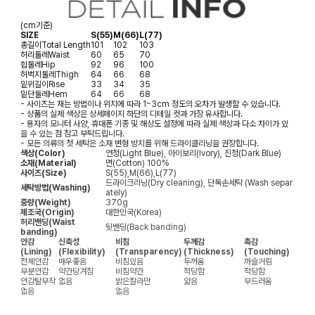
(cm기준)
SIZE
S(55)
M(66)
L(77)
총길이
Total Length
101
102
103
허리둘레
Waist
60
65
70
힙둘레
Hip
92
96
100
허벅지둘레
Thigh
64
66
68
밑위길이
Rise
33
34
35
밑단둘레
Hem
64
66
68
- 사이즈는 재는 방법이나 위치에 따라 1~3cm 정도의 오차가 발생할 수 있습니다.
- 상품의 실제 색상은 상세페이지 하단의 디테일 컷과 가장 유사합니다.
- 용자의 모니터 사양, 휴대폰 기종 및 해상도 설정에 따라 실제 색상과 다소 차이가 있
을 수 있는 점 참고 부탁드립니다.
- 모든 의류의 첫 세탁은 소재 변형 방지를 위해 드라이클리닝을 권장합니다.
색상(Color)
연청(Light Blue), 아이보리(Ivory), 진청(Dark Blue)
소재(Material)
면(Cotton) 100%
사이즈(Size)
S(55),M(66),L(77)
드라이크리닝(Dry cleaning), 단독손세탁 (Wash separ
세탁방법(Washing)
ately)
중량(Weight)
370g
제조국(Origin)
대한민국(Korea)
허리밴딩(Waist
뒷밴딩(Back banding)
banding)
안감
신축성
비침
두께감
촉감
(Lining)
(Flexibility)
(Transparency)
(Thickness)
(Touching)
전체안감
매우좋음
비침있음
두꺼움
까슬거림
부분안감
약간당겨짐
비침약간
적당함
적당함
안감탈부착
없음
밝은칼라만
얇음
부드러움
없음
없음