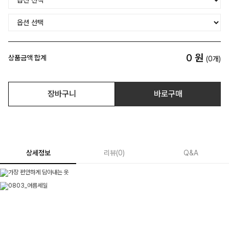
0
원
상품금액 합계
(
0
개)
장바구니
바로구매
상세정보
리뷰
(
0
)
Q&A