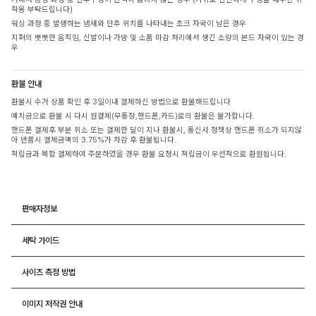
착용 부탁드립니다)
워싱 과정 중 발생하는 냄새와 단추 위치를 나타내는 초크 자국이 남은 경우
지퍼의 뻣뻣한 움직임, 신발이나 가방 및 소품 마감 처리에서 생긴 소량의 본드 자국이 있는 경
우
환불 안내
환불시 수거 상품 확인 후 3일이내 결제하신 방법으로 환불해드립니다
예치금으로 환불 시 다시 원결제(무통장,핸드폰,카드)로의 환불은 불가합니다.
핸드폰 결제후 부분 취소 또는 결제한 달이 지나 환불시, 통신사 정책상 핸드폰 취소가 되지않
아 반품시 결제금액의 3.75%가 차감 후 환불됩니다.
적립금과 복합 결제하여 주문하였을 경우 환불 요청시 적립금이 우선적으로 환원됩니다.
판매자정보
세탁 가이드
사이즈 측정 방법
이미지 저작권 안내