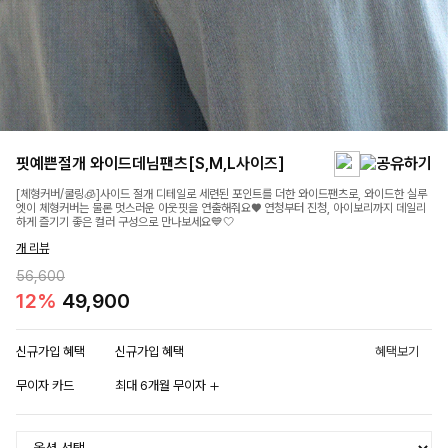
핏예쁜절개 와이드데님팬츠[S,M,L사이즈]
[체형커버/쿨링🧊]사이드 절개 디테일로 세련된 포인트를 더한 와이드팬츠로, 와이드한 실루
엣이 체형커버는 물론 멋스러운 아웃핏을 연출해줘요♥ 연청부터 진청, 아이보리까지 데일리
하게 즐기기 좋은 컬러 구성으로 만나보세요💙🤍
개 리뷰
56,600
12%
49,900
신규가입 혜택
신규가입 혜택
혜택보기
무이자 카드
최대 6개월 무이자