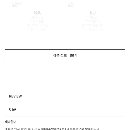
SA
EJ
168cm
165cm
TOP(55)
TOP(55)
BOTTOM(26)
BOTTOM(26)
SHOES(240)
SHOES(240)
상품 정보 더보기
REVIEW
Q&A
배송안내
배송은 입금 확인 후 2~3일 이내(주말제외) CJ 대한통운으로 발송됩니다.