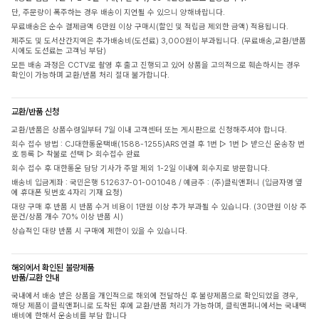
단, 주문량이 폭주하는 경우 배송이 지연될 수 있으니 양해바랍니다.
무료배송은 순수 결제금액 6만원 이상 구매시(할인 및 적립금 제외한 금액) 적용됩니다.
제주도 및 도서산간지역은 추가배송비(도선료) 3,000원이 부과됩니다. (무료배송,교환/반품
시에도 도선료는 고객님 부담)
모든 배송 과정은 CCTV로 촬영 후 출고 진행되고 있어 상품을 고의적으로 훼손하시는 경우
확인이 가능하며 교환/반품 처리 절대 불가합니다.
교환/반품 신청
교환/반품은 상품수령일부터 7일 이내 고객센터 또는 게시판으로 신청해주셔야 합니다.
회수 접수 방법 : CJ대한통운택배(1588-1255)ARS 연결 후 1번 ▷ 1번 ▷ 받으신 운송장 번
호 등록 ▷ 착불로 선택 ▷ 회수접수 완료
회수 접수 후 대한통운 담당 기사가 주말 제외 1-2일 이내에 회수지로 방문합니다.
배송비 입금계좌 : 국민은행 512637-01-001048 / 예금주 : (주)클릭앤퍼니 (입금자명 옆
에 휴대폰 뒷번호 4자리 기재 요청)
대량 구매 후 반품 시 반품 수거 비용이 1만원 이상 추가 부과될 수 있습니다. (30만원 이상 주
문건/상품 개수 70% 이상 반품 시)
상습적인 대량 반품 시 구매에 제한이 있을 수 있습니다.
해외에서 확인된 불량제품
반품/교환 안내
국내에서 배송 받은 상품을 개인적으로 해외에 전달하신 후 불량제품으로 확인되었을 경우,
해당 제품이 클릭앤퍼니로 도착된 후에 교환/반품 처리가 가능하며, 클릭앤퍼니에서는 국내택
배비에 한해서 운송비를 부담 합니다