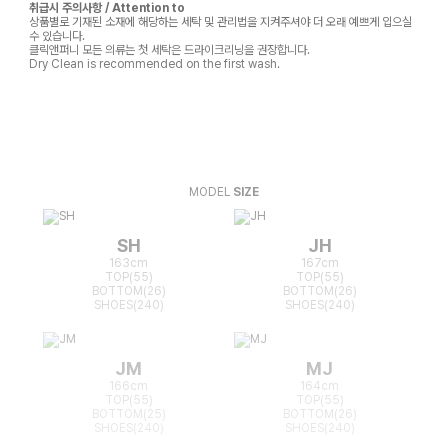
취급시 주의사항 / Attention to
상품별로 기재된 소재에 해당하는 세탁 및 관리법을 지켜주셔야 더 오래 예쁘게 입으실
수 있습니다.
클릭앤퍼니 모든 의류는 첫 세탁은 드라이크리닝을 권장합니다.
Dry Clean is recommended on the first wash.
MODEL
SIZE
SH
JH
163cm
167cm
TOP(55)
TOP(55)
BOTTOM(26)
BOTTOM(26)
SHOES(240)
SHOES(240)
JM
MJ
166cm
164cm
TOP(55)
TOP(55)
BOTTOM(25)
BOTTOM(26)
SHOES(240)
SHOES(240)