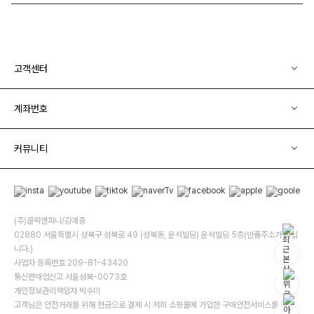
고객센터
계좌번호
커뮤니티
(주)클릭앤퍼니/김예중
02880 서울특별시 성북구 성북로 49 (성북동, 운석빌딩) 운석빌딩 5층(반품주소가 아닙
니다.)
사업자 등록번호 209-81-43420
통신판매업신고 서울성북-0073호
개인정보관리책임자 박수미
고객님은 안전거래를 위해 현금으로 결제 시 저희 소핑몰에 가입한 구매안전서비스를 이용