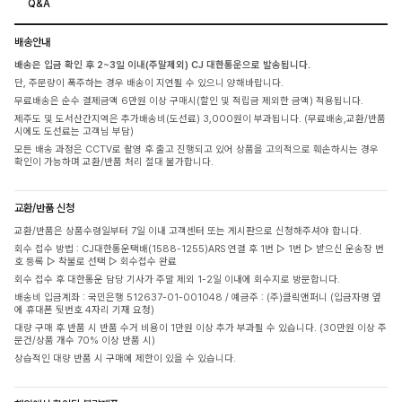
Q&A
배송안내
배송은 입금 확인 후 2~3일 이내(주말제외) CJ 대한통운으로 발송됩니다.
단, 주문량이 폭주하는 경우 배송이 지연될 수 있으니 양해바랍니다.
무료배송은 순수 결제금액 6만원 이상 구매시(할인 및 적립금 제외한 금액) 적용됩니다.
제주도 및 도서산간지역은 추가배송비(도선료) 3,000원이 부과됩니다. (무료배송,교환/반품
시에도 도선료는 고객님 부담)
모든 배송 과정은 CCTV로 촬영 후 출고 진행되고 있어 상품을 고의적으로 훼손하시는 경우
확인이 가능하며 교환/반품 처리 절대 불가합니다.
교환/반품 신청
교환/반품은 상품수령일부터 7일 이내 고객센터 또는 게시판으로 신청해주셔야 합니다.
회수 접수 방법 : CJ대한통운택배(1588-1255)ARS 연결 후 1번 ▷ 1번 ▷ 받으신 운송장 번
호 등록 ▷ 착불로 선택 ▷ 회수접수 완료
회수 접수 후 대한통운 담당 기사가 주말 제외 1-2일 이내에 회수지로 방문합니다.
배송비 입금계좌 : 국민은행 512637-01-001048 / 예금주 : (주)클릭앤퍼니 (입금자명 옆
에 휴대폰 뒷번호 4자리 기재 요청)
대량 구매 후 반품 시 반품 수거 비용이 1만원 이상 추가 부과될 수 있습니다. (30만원 이상 주
문건/상품 개수 70% 이상 반품 시)
상습적인 대량 반품 시 구매에 제한이 있을 수 있습니다.