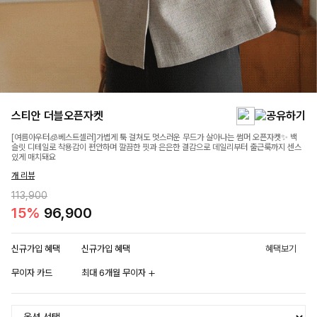
스티안 더블오픈자켓
[여름아우터🧊베스트셀러]가볍게 툭 걸쳐도 멋스러운 무드가 살아나는 썸머 오픈자켓✨ 백
슬릿 디테일로 착용감이 편안하며 깔끔한 핏과 은은한 결감으로 데일리부터 출근룩까지 센스
있게 매치돼요
개 리뷰
113,900
15%
96,900
신규가입 혜택
신규가입 혜택
혜택보기
무이자 카드
최대 6개월 무이자