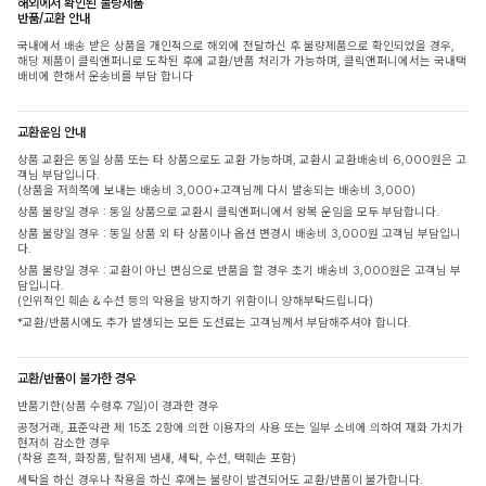
해외에서 확인된 불량제품
반품/교환 안내
국내에서 배송 받은 상품을 개인적으로 해외에 전달하신 후 불량제품으로 확인되었을 경우,
해당 제품이 클릭앤퍼니로 도착된 후에 교환/반품 처리가 가능하며, 클릭앤퍼니에서는 국내택
배비에 한해서 운송비를 부담 합니다
교환운임 안내
상품 교환은 동일 상품 또는 타 상품으로도 교환 가능하며, 교환시 교환배송비 6,000원은 고
객님 부담입니다.
(상품을 저희쪽에 보내는 배송비 3,000+고객님께 다시 발송되는 배송비 3,000)
상품 불량일 경우 : 동일 상품으로 교환시 클릭앤퍼니에서 왕복 운임을 모두 부담합니다.
상품 불량일 경우 : 동일 상품 외 타 상품이나 옵션 변경시 배송비 3,000원 고객님 부담입니
다.
상품 불량일 경우 : 교환이 아닌 변심으로 반품을 할 경우 초기 배송비 3,000원은 고객님 부
담입니다.
(인위적인 훼손 & 수선 등의 악용을 방지하기 위함이니 양해부탁드립니다)
*교환/반품시에도 추가 발생되는 모든 도선료는 고객님께서 부담해주셔야 합니다.
교환/반품이 불가한 경우
반품기한(상품 수령후 7일)이 경과한 경우
공정거래, 표준약관 제 15조 2항에 의한 이용자의 사용 또는 일부 소비에 의하여 재화 가치가
현저히 감소한 경우
(착용 흔적, 화장품, 탈취제 냄새, 세탁, 수선, 택훼손 포함)
세탁을 하신 경우나 착용을 하신 후에는 불량이 발견되어도 교환/반품이 불가합니다.