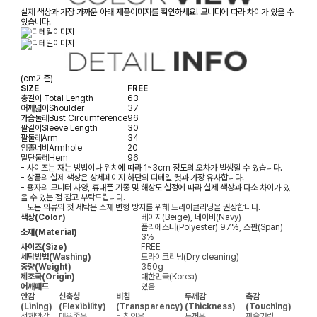
실제 색상과 가장 가까운 아래 제품이미지를 확인하세요! 모니터에 따라 차이가 있을 수
있습니다.
(cm기준)
SIZE
FREE
총길이
Total Length
63
어깨넓이
Shoulder
37
가슴둘레
Bust Circumference
96
팔길이
Sleeve Length
30
팔둘레
Arm
34
암홀너비
Armhole
20
밑단둘레
Hem
96
- 사이즈는 재는 방법이나 위치에 따라 1~3cm 정도의 오차가 발생할 수 있습니다.
- 상품의 실제 색상은 상세페이지 하단의 디테일 컷과 가장 유사합니다.
- 용자의 모니터 사양, 휴대폰 기종 및 해상도 설정에 따라 실제 색상과 다소 차이가 있
을 수 있는 점 참고 부탁드립니다.
- 모든 의류의 첫 세탁은 소재 변형 방지를 위해 드라이클리닝을 권장합니다.
색상(Color)
베이지(Beige), 네이비(Navy)
폴리에스터(Polyester) 97%, 스판(Span)
소재(Material)
3%
사이즈(Size)
FREE
세탁방법(Washing)
드라이크리닝(Dry cleaning)
중량(Weight)
350g
제조국(Origin)
대한민국(Korea)
어깨패드
있음
안감
신축성
비침
두께감
촉감
(Lining)
(Flexibility)
(Transparency)
(Thickness)
(Touching)
전체안감
매우좋음
비침있음
두꺼움
까슬거림