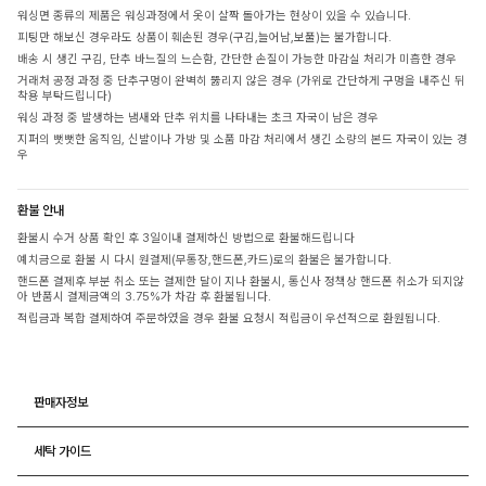
워싱면 종류의 제품은 워싱과정에서 옷이 살짝 돌아가는 현상이 있을 수 있습니다.
피팅만 해보신 경우라도 상품이 훼손된 경우(구김,늘어남,보풀)는 불가합니다.
배송 시 생긴 구김, 단추 바느질의 느슨함, 간단한 손질이 가능한 마감실 처리가 미흡한 경우
거래처 공정 과정 중 단추구멍이 완벽히 뚫리지 않은 경우 (가위로 간단하게 구멍을 내주신 뒤
착용 부탁드립니다)
워싱 과정 중 발생하는 냄새와 단추 위치를 나타내는 초크 자국이 남은 경우
지퍼의 뻣뻣한 움직임, 신발이나 가방 및 소품 마감 처리에서 생긴 소량의 본드 자국이 있는 경
우
환불 안내
환불시 수거 상품 확인 후 3일이내 결제하신 방법으로 환불해드립니다
예치금으로 환불 시 다시 원결제(무통장,핸드폰,카드)로의 환불은 불가합니다.
핸드폰 결제후 부분 취소 또는 결제한 달이 지나 환불시, 통신사 정책상 핸드폰 취소가 되지않
아 반품시 결제금액의 3.75%가 차감 후 환불됩니다.
적립금과 복합 결제하여 주문하였을 경우 환불 요청시 적립금이 우선적으로 환원됩니다.
판매자정보
세탁 가이드