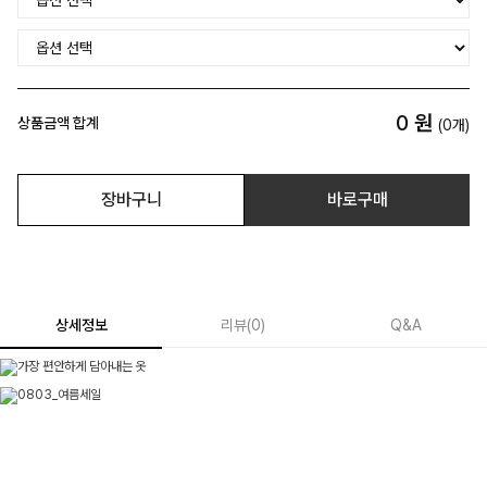
0
원
상품금액 합계
(
0
개)
장바구니
바로구매
상세정보
리뷰
(
0
)
Q&A