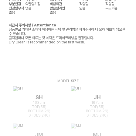
부분안감
약간당겨짐
비침약간
적당함
적당함
안감탈부착
없음
밝은칼라만
얇음
부드러움
없음
없음
취급시 주의사항 / Attention to
상품별로 기재된 소재에 해당하는 세탁 및 관리법을 지켜주셔야 더 오래 예쁘게 입으실
수 있습니다.
클릭앤퍼니 모든 의류는 첫 세탁은 드라이크리닝을 권장합니다.
Dry Clean is recommended on the first wash.
MODEL
SIZE
SH
JH
163cm
167cm
TOP(55)
TOP(55)
BOTTOM(26)
BOTTOM(26)
SHOES(240)
SHOES(240)
JM
MJ