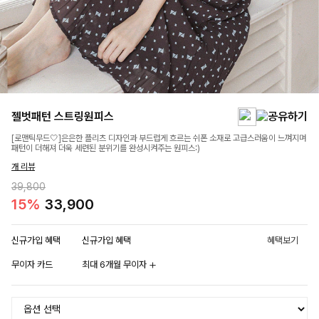
젤벗패턴 스트링원피스
[로맨틱무드🤍]은은한 플리츠 디자인과 부드럽게 흐르는 쉬폰 소재로 고급스러움이 느껴지며
패턴이 더해져 더욱 세련된 분위기를 완성시켜주는 원피스:)
개 리뷰
39,800
15%
33,900
신규가입 혜택
신규가입 혜택
혜택보기
무이자 카드
최대 6개월 무이자