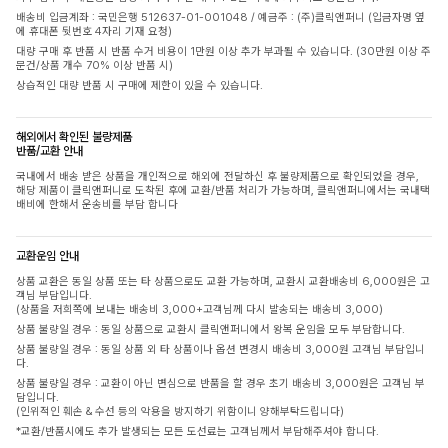
배송비 입금계좌 : 국민은행 512637-01-001048 / 예금주 : (주)클릭앤퍼니 (입금자명 옆
에 휴대폰 뒷번호 4자리 기재 요청)
대량 구매 후 반품 시 반품 수거 비용이 1만원 이상 추가 부과될 수 있습니다. (30만원 이상 주
문건/상품 개수 70% 이상 반품 시)
상습적인 대량 반품 시 구매에 제한이 있을 수 있습니다.
해외에서 확인된 불량제품
반품/교환 안내
국내에서 배송 받은 상품을 개인적으로 해외에 전달하신 후 불량제품으로 확인되었을 경우,
해당 제품이 클릭앤퍼니로 도착된 후에 교환/반품 처리가 가능하며, 클릭앤퍼니에서는 국내택
배비에 한해서 운송비를 부담 합니다
교환운임 안내
상품 교환은 동일 상품 또는 타 상품으로도 교환 가능하며, 교환시 교환배송비 6,000원은 고
객님 부담입니다.
(상품을 저희쪽에 보내는 배송비 3,000+고객님께 다시 발송되는 배송비 3,000)
상품 불량일 경우 : 동일 상품으로 교환시 클릭앤퍼니에서 왕복 운임을 모두 부담합니다.
상품 불량일 경우 : 동일 상품 외 타 상품이나 옵션 변경시 배송비 3,000원 고객님 부담입니
다.
상품 불량일 경우 : 교환이 아닌 변심으로 반품을 할 경우 초기 배송비 3,000원은 고객님 부
담입니다.
(인위적인 훼손 & 수선 등의 악용을 방지하기 위함이니 양해부탁드립니다)
*교환/반품시에도 추가 발생되는 모든 도선료는 고객님께서 부담해주셔야 합니다.