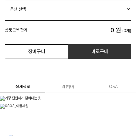
0
원
상품금액 합계
(
0
개)
장바구니
바로구매
상세정보
리뷰
(
0
)
Q&A