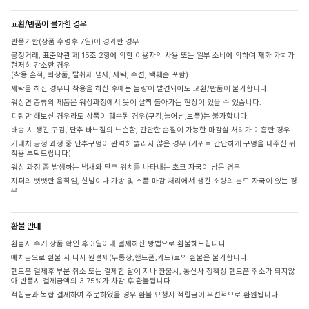
교환/반품이 불가한 경우
반품기한(상품 수령후 7일)이 경과한 경우
공정거래, 표준약관 제 15조 2항에 의한 이용자의 사용 또는 일부 소비에 의하여 재화 가치가
현저히 감소한 경우
(착용 흔적, 화장품, 탈취제 냄새, 세탁, 수선, 택훼손 포함)
세탁을 하신 경우나 착용을 하신 후에는 불량이 발견되어도 교환/반품이 불가합니다.
워싱면 종류의 제품은 워싱과정에서 옷이 살짝 돌아가는 현상이 있을 수 있습니다.
피팅만 해보신 경우라도 상품이 훼손된 경우(구김,늘어남,보풀)는 불가합니다.
배송 시 생긴 구김, 단추 바느질의 느슨함, 간단한 손질이 가능한 마감실 처리가 미흡한 경우
거래처 공정 과정 중 단추구멍이 완벽히 뚫리지 않은 경우 (가위로 간단하게 구멍을 내주신 뒤
착용 부탁드립니다)
워싱 과정 중 발생하는 냄새와 단추 위치를 나타내는 초크 자국이 남은 경우
지퍼의 뻣뻣한 움직임, 신발이나 가방 및 소품 마감 처리에서 생긴 소량의 본드 자국이 있는 경
우
환불 안내
환불시 수거 상품 확인 후 3일이내 결제하신 방법으로 환불해드립니다
예치금으로 환불 시 다시 원결제(무통장,핸드폰,카드)로의 환불은 불가합니다.
핸드폰 결제후 부분 취소 또는 결제한 달이 지나 환불시, 통신사 정책상 핸드폰 취소가 되지않
아 반품시 결제금액의 3.75%가 차감 후 환불됩니다.
적립금과 복합 결제하여 주문하였을 경우 환불 요청시 적립금이 우선적으로 환원됩니다.