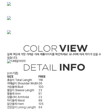
실제 색상과 가장 가까운 아래 제품이미지를 확인하세요! 모니터에 따라 차이가 있을 수
있습니다.
(cm기준)
SIZE
FREE
총길이
Total Length
118
어깨넓이
Shoulder Width
36
가슴둘레
Bust
100
팔길이
Sleeve Length
23
팔둘레
Arm
61
암홀너비
Armhole
23
허리둘레
Waist
88
밑단둘레
Hem
105
안감길이
Lining Length
94