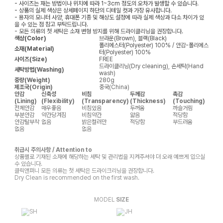
- 사이즈는 재는 방법이나 위치에 따라 1~3cm 정도의 오차가 발생할 수 있습니다.
- 상품의 실제 색상은 상세페이지 하단의 디테일 컷과 가장 유사합니다.
- 용자의 모니터 사양, 휴대폰 기종 및 해상도 설정에 따라 실제 색상과 다소 차이가 있
을 수 있는 점 참고 부탁드립니다.
- 모든 의류의 첫 세탁은 소재 변형 방지를 위해 드라이클리닝을 권장합니다.
색상(Color)
브라운(Brown), 블랙(Black)
폴리에스터(Polyester) 100% / 안감-폴리에스
소재(Material)
터(Polyester) 100%
사이즈(Size)
FREE
드라이클리닝(Dry cleaning), 손세탁(Hand
세탁방법(Washing)
wash)
중량(Weight)
280g
제조국(Origin)
중국(China)
안감
신축성
비침
두께감
촉감
(Lining)
(Flexibility)
(Transparency)
(Thickness)
(Touching)
전체안감
매우좋음
비침있음
두꺼움
까슬거림
부분안감
약간당겨짐
비침약간
얇음
적당함
안감탈부착
없음
밝은컬러만
적당함
부드러움
없음
없음
취급시 주의사항 / Attention to
상품별로 기재된 소재에 해당하는 세탁 및 관리법을 지켜주셔야 더 오래 예쁘게 입으실
수 있습니다.
클릭앤퍼니 모든 의류는 첫 세탁은 드라이크리닝을 권장합니다.
Dry Clean is recommended on the first wash.
MODEL
SIZE